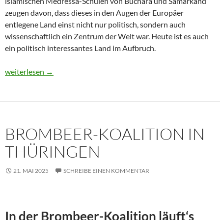
islamischen Medressa-Schulen von Buchara und Samarkand
zeugen davon, dass dieses in den Augen der Europäer
entlegene Land einst nicht nur politisch, sondern auch
wissenschaftlich ein Zentrum der Welt war. Heute ist es auch
ein politisch interessantes Land im Aufbruch.
Usbekistan 2025: Unterwegs in einem Land im Aufbruch
weiterlesen
→
BROMBEER-KOALITION IN
THÜRINGEN
21. MAI 2025
SCHREIBE EINEN KOMMENTAR
In der Brombeer-Koalition läuft‘s