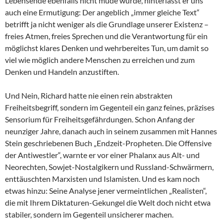
Lebensende ebenfalls nicht müde wurde, hinterlässt er uns
auch eine Ermutigung: Der angeblich „immer gleiche Text“
betrifft ja nicht weniger als die Grundlage unserer Existenz –
freies Atmen, freies Sprechen und die Verantwortung für ein
möglichst klares Denken und wehrbereites Tun, um damit so
viel wie möglich andere Menschen zu erreichen und zum
Denken und Handeln anzustiften.
Und Nein, Richard hatte nie einen rein abstrakten
Freiheitsbegriff, sondern im Gegenteil ein ganz feines, präzises
Sensorium für Freiheitsgefährdungen. Schon Anfang der
neunziger Jahre, danach auch in seinem zusammen mit Hannes
Stein geschriebenen Buch „Endzeit-Propheten. Die Offensive
der Antiwestler“, warnte er vor einer Phalanx aus Alt- und
Neorechten, Sowjet-Nostalgikern und Russland-Schwärmern,
enttäuschten Marxisten und Islamisten. Und es kam noch
etwas hinzu: Seine Analyse jener vermeintlichen „Realisten“,
die mit Ihrem Diktaturen-Gekungel die Welt doch nicht etwa
stabiler, sondern im Gegenteil unsicherer machen.