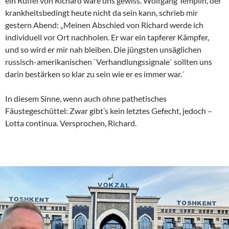
ein Rüffel von Richard wäre uns gewiss. Wolfgang Templin, der
krankheitsbedingt heute nicht da sein kann, schrieb mir
gestern Abend: „Meinen Abschied von Richard werde ich
individuell vor Ort nachholen. Er war ein tapferer Kämpfer,
und so wird er mir nah bleiben. Die jüngsten unsäglichen
russisch-amerikanischen `Verhandlungssignale` sollten uns
darin bestärken so klar zu sein wie er es immer war.´
In diesem Sinne, wenn auch ohne pathetisches
Fäustegeschüttel: Zwar gibt’s kein letztes Gefecht, jedoch –
Lotta continua. Versprochen, Richard.