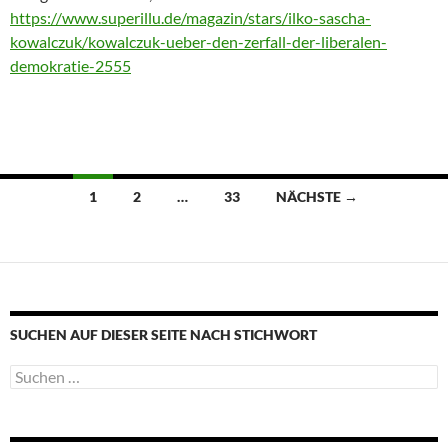
https://www.superillu.de/magazin/stars/ilko-sascha-
kowalczuk/kowalczuk-ueber-den-zerfall-der-liberalen-
demokratie-2555
Beitragsnavigation
1
2
…
33
NÄCHSTE →
SUCHEN AUF DIESER SEITE NACH STICHWORT
Suche
nach: