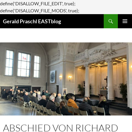
define('DISALLOW_FILE_EDIT', true);
Zum
define('DISALLOW_FILE_MODS', true);
Suchen
Inhalt
Gerald Praschl EASTblog
springen
PRIMÄR
MENÜ
ABSCHIED VON RICHARD