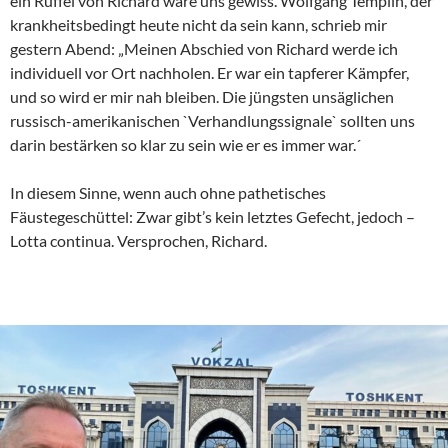
ein Rüffel von Richard wäre uns gewiss. Wolfgang Templin, der
krankheitsbedingt heute nicht da sein kann, schrieb mir
gestern Abend: „Meinen Abschied von Richard werde ich
individuell vor Ort nachholen. Er war ein tapferer Kämpfer,
und so wird er mir nah bleiben. Die jüngsten unsäglichen
russisch-amerikanischen `Verhandlungssignale` sollten uns
darin bestärken so klar zu sein wie er es immer war.´
In diesem Sinne, wenn auch ohne pathetisches
Fäustegeschüttel: Zwar gibt’s kein letztes Gefecht, jedoch –
Lotta continua. Versprochen, Richard.