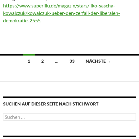
https://www.superillu.de/magazin/stars/ilko-sascha-
kowalczuk/kowalczuk-ueber-den-zerfall-der-liberalen-
demokratie-2555
Beitragsnavigation
1
2
…
33
NÄCHSTE →
SUCHEN AUF DIESER SEITE NACH STICHWORT
Suche
nach: