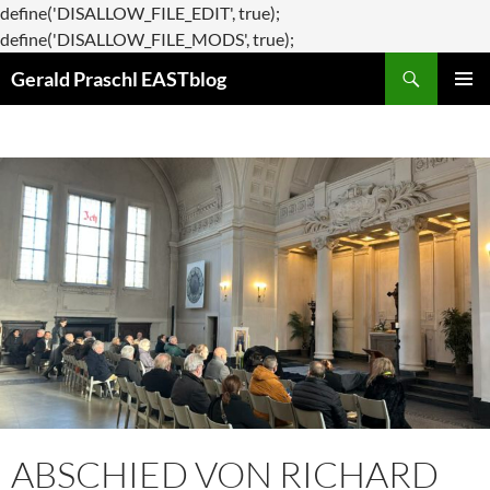
define('DISALLOW_FILE_EDIT', true);
Zum
define('DISALLOW_FILE_MODS', true);
Suchen
Inhalt
Gerald Praschl EASTblog
springen
PRIMÄR
MENÜ
ABSCHIED VON RICHARD