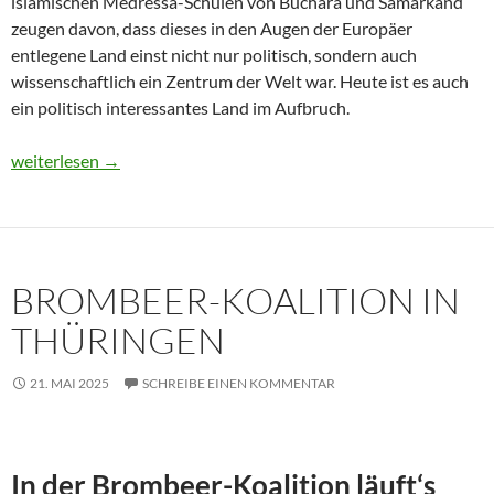
islamischen Medressa-Schulen von Buchara und Samarkand
zeugen davon, dass dieses in den Augen der Europäer
entlegene Land einst nicht nur politisch, sondern auch
wissenschaftlich ein Zentrum der Welt war. Heute ist es auch
ein politisch interessantes Land im Aufbruch.
Usbekistan 2025: Unterwegs in einem Land im Aufbruch
weiterlesen
→
BROMBEER-KOALITION IN
THÜRINGEN
21. MAI 2025
SCHREIBE EINEN KOMMENTAR
In der Brombeer-Koalition läuft‘s