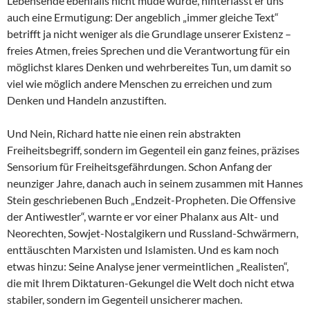
Lebensende ebenfalls nicht müde wurde, hinterlässt er uns
auch eine Ermutigung: Der angeblich „immer gleiche Text“
betrifft ja nicht weniger als die Grundlage unserer Existenz –
freies Atmen, freies Sprechen und die Verantwortung für ein
möglichst klares Denken und wehrbereites Tun, um damit so
viel wie möglich andere Menschen zu erreichen und zum
Denken und Handeln anzustiften.
Und Nein, Richard hatte nie einen rein abstrakten
Freiheitsbegriff, sondern im Gegenteil ein ganz feines, präzises
Sensorium für Freiheitsgefährdungen. Schon Anfang der
neunziger Jahre, danach auch in seinem zusammen mit Hannes
Stein geschriebenen Buch „Endzeit-Propheten. Die Offensive
der Antiwestler“, warnte er vor einer Phalanx aus Alt- und
Neorechten, Sowjet-Nostalgikern und Russland-Schwärmern,
enttäuschten Marxisten und Islamisten. Und es kam noch
etwas hinzu: Seine Analyse jener vermeintlichen „Realisten“,
die mit Ihrem Diktaturen-Gekungel die Welt doch nicht etwa
stabiler, sondern im Gegenteil unsicherer machen.