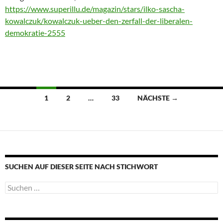
https://www.superillu.de/magazin/stars/ilko-sascha-
kowalczuk/kowalczuk-ueber-den-zerfall-der-liberalen-
demokratie-2555
Beitragsnavigation
1
2
…
33
NÄCHSTE →
SUCHEN AUF DIESER SEITE NACH STICHWORT
Suche
nach: