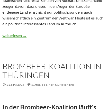
islamischen Medressa-Schulen von Buchara und Samarkand
zeugen davon, dass dieses in den Augen der Europäer
entlegene Land einst nicht nur politisch, sondern auch
wissenschaftlich ein Zentrum der Welt war. Heute ist es auch
ein politisch interessantes Land im Aufbruch.
Usbekistan 2025: Unterwegs in einem Land im Aufbruch
weiterlesen
→
BROMBEER-KOALITION IN
THÜRINGEN
21. MAI 2025
SCHREIBE EINEN KOMMENTAR
In der Brombeer-Koalition läuft‘s