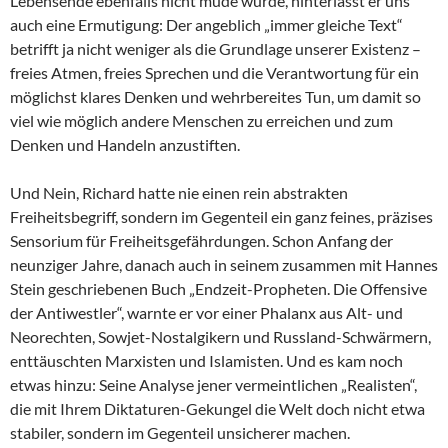
Lebensende ebenfalls nicht müde wurde, hinterlässt er uns
auch eine Ermutigung: Der angeblich „immer gleiche Text“
betrifft ja nicht weniger als die Grundlage unserer Existenz –
freies Atmen, freies Sprechen und die Verantwortung für ein
möglichst klares Denken und wehrbereites Tun, um damit so
viel wie möglich andere Menschen zu erreichen und zum
Denken und Handeln anzustiften.
Und Nein, Richard hatte nie einen rein abstrakten
Freiheitsbegriff, sondern im Gegenteil ein ganz feines, präzises
Sensorium für Freiheitsgefährdungen. Schon Anfang der
neunziger Jahre, danach auch in seinem zusammen mit Hannes
Stein geschriebenen Buch „Endzeit-Propheten. Die Offensive
der Antiwestler“, warnte er vor einer Phalanx aus Alt- und
Neorechten, Sowjet-Nostalgikern und Russland-Schwärmern,
enttäuschten Marxisten und Islamisten. Und es kam noch
etwas hinzu: Seine Analyse jener vermeintlichen „Realisten“,
die mit Ihrem Diktaturen-Gekungel die Welt doch nicht etwa
stabiler, sondern im Gegenteil unsicherer machen.