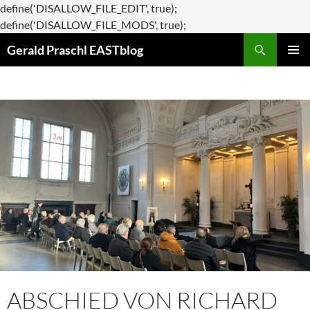
define('DISALLOW_FILE_EDIT', true);
Zum
define('DISALLOW_FILE_MODS', true);
Suchen
Inhalt
Gerald Praschl EASTblog
springen
PRIMÄR
MENÜ
ABSCHIED VON RICHARD