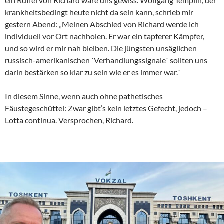
ein Rüffel von Richard wäre uns gewiss. Wolfgang Templin, der
krankheitsbedingt heute nicht da sein kann, schrieb mir
gestern Abend: „Meinen Abschied von Richard werde ich
individuell vor Ort nachholen. Er war ein tapferer Kämpfer,
und so wird er mir nah bleiben. Die jüngsten unsäglichen
russisch-amerikanischen `Verhandlungssignale` sollten uns
darin bestärken so klar zu sein wie er es immer war.´
In diesem Sinne, wenn auch ohne pathetisches
Fäustegeschüttel: Zwar gibt’s kein letztes Gefecht, jedoch –
Lotta continua. Versprochen, Richard.