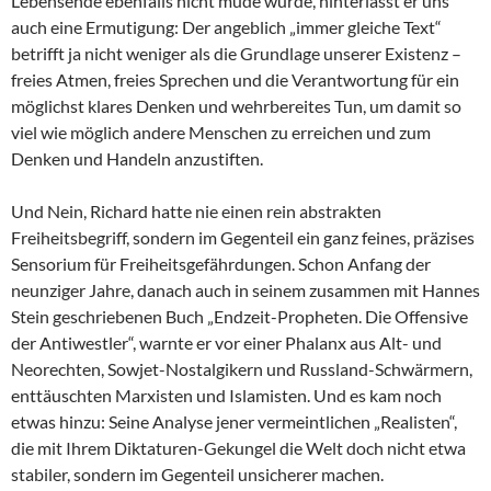
Lebensende ebenfalls nicht müde wurde, hinterlässt er uns
auch eine Ermutigung: Der angeblich „immer gleiche Text“
betrifft ja nicht weniger als die Grundlage unserer Existenz –
freies Atmen, freies Sprechen und die Verantwortung für ein
möglichst klares Denken und wehrbereites Tun, um damit so
viel wie möglich andere Menschen zu erreichen und zum
Denken und Handeln anzustiften.
Und Nein, Richard hatte nie einen rein abstrakten
Freiheitsbegriff, sondern im Gegenteil ein ganz feines, präzises
Sensorium für Freiheitsgefährdungen. Schon Anfang der
neunziger Jahre, danach auch in seinem zusammen mit Hannes
Stein geschriebenen Buch „Endzeit-Propheten. Die Offensive
der Antiwestler“, warnte er vor einer Phalanx aus Alt- und
Neorechten, Sowjet-Nostalgikern und Russland-Schwärmern,
enttäuschten Marxisten und Islamisten. Und es kam noch
etwas hinzu: Seine Analyse jener vermeintlichen „Realisten“,
die mit Ihrem Diktaturen-Gekungel die Welt doch nicht etwa
stabiler, sondern im Gegenteil unsicherer machen.