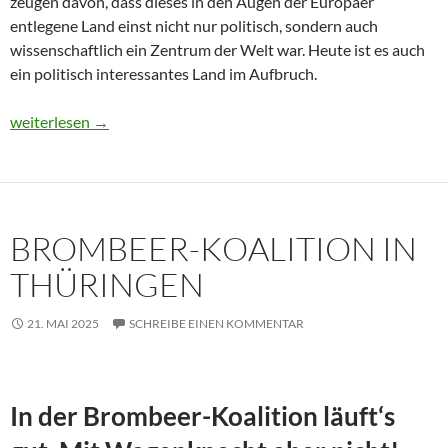
zeugen davon, dass dieses in den Augen der Europäer
entlegene Land einst nicht nur politisch, sondern auch
wissenschaftlich ein Zentrum der Welt war. Heute ist es auch
ein politisch interessantes Land im Aufbruch.
Usbekistan 2025: Unterwegs in einem Land im Aufbruch
weiterlesen
→
BROMBEER-KOALITION IN
THÜRINGEN
21. MAI 2025
SCHREIBE EINEN KOMMENTAR
In der Brombeer-Koalition läuft‘s