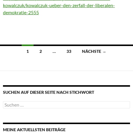
kowalczuk/kowalczuk-ueber-den-zerfall-der-liberalen-
demokratie-2555
Beitragsnavigation
1
2
…
33
NÄCHSTE →
SUCHEN AUF DIESER SEITE NACH STICHWORT
Suche
nach:
MEINE AKTUELLSTEN BEITRÄGE