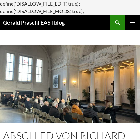
define('DISALLOW_FILE_EDIT', true);
Zum
define('DISALLOW_FILE_MODS', true);
Suchen
Inhalt
Gerald Praschl EASTblog
springen
PRIMÄR
MENÜ
ABSCHIED VON RICHARD