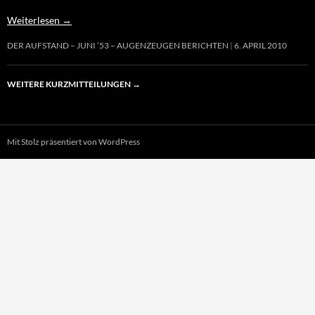
Weiterlesen
→
DER AUFSTAND – JUNI ’53 – AUGENZEUGEN BERICHTEN
6. APRIL 2010
WEITERE KURZMITTEILUNGEN
→
Mit Stolz präsentiert von WordPress