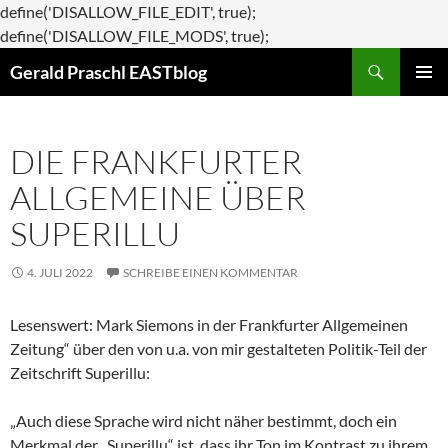
define('DISALLOW_FILE_EDIT', true);
Zum
define('DISALLOW_FILE_MODS', true);
Suchen
Inhalt
Gerald Praschl EASTblog
springen
PRIMÄR
MENÜ
DIE FRANKFURTER
ALLGEMEINE ÜBER
SUPERILLU
4. JULI 2022
SCHREIBE EINEN KOMMENTAR
Lesenswert: Mark Siemons in der Frankfurter Allgemeinen
Zeitung“ über den von u.a. von mir gestalteten Politik-Teil der
Zeitschrift Superillu:
„Auch diese Sprache wird nicht näher bestimmt, doch ein
Merkmal der „Superillu“ ist, dass ihr Ton im Kontrast zu ihrem