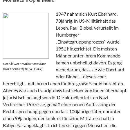
1947 nahm sich Kurt Eberhard,
73jährig, in US-Militärhaft das
Leben. Paul Blobel, verurteilt im
Nürnberger
„Einsatzgruppenprozess“ wurde
1951 hingerichtet. Die meisten
Männer unter ihrem Kommando
kamen unbehelligt davon. Es ging
Der Kiewer Stadtkommandant
Kurt Eberhard (1874-1947)
nicht darum, dass sie wie Eberhard
oder Blobel – diese sicher
berechtigt – mit ihrem Leben für ihre große Schuld bezahlten.
Aber es war auch traurig, dass fast keiner von ihnen überhaupt
je juristisch belangt wurde. Die aktuellen letzten Nazi-
Verbrecher-Prozesse, gemäß einer neuen Auffassung der
Rechtssprechung, gegen nun fast 100jährige Täter, darunter
einen 99jährigen, der konkret für seine Mittäterschaft in
Babyn Yar angeklagt ist, richten sich gegen Menschen, die