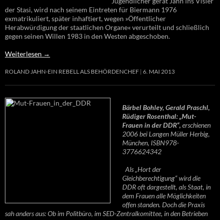
Jugendlicher gerät Jahn ins Visier
der Stasi, wird nach seinem Eintreten für Biermann 1976
exmatrikuliert, später inhaftiert, wegen »Öffentlicher
Herabwürdigung der staatlichen Organe« verurteilt und schließlich
gegen seinen Willen 1983 in den Westen abgeschoben.
Weiterlesen
→
ROLAND JAHN-EIN REBELL ALS BEHÖRDENCHEF
6. MAI 2013
Bärbel Bohley, Gerald Praschl,
Rüdiger Rosenthal: „Mut-
Frauen in der DDR“,
erschienen
2006 bei Langen Müller Herbig,
München, ISBN978-
3776624342
Als „Hort der
Gleichberechtigung“ wird die
DDR oft dargestellt, als Staat, in
dem Frauen alle Möglichkeiten
offen standen. Doch die Praxis
sah anders aus: Ob im Politbüro, im SED-Zentralkomittee, in den Betrieben