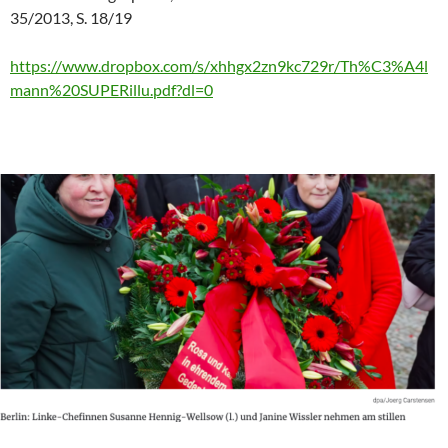
35/2013, S. 18/19
https://www.dropbox.com/s/xhhgx2zn9kc729r/Th%C3%A4l
mann%20SUPERillu.pdf?dl=0