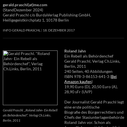
gerald.praschl(at)me.com
(StandDezember 2024)
Gerald Praschl c/o BurdaVerlag Publishing GmbH,
Heiligegeistkirchplatz 1, 10178 Berlin
INFO GERALD PRASCHL
18. DEZEMBER 2017
Roland Jahn
Ein Rebell als Behördenchef
Gerald Praschl, Verlag Ch.Links,
Berlin, 2011
240 Seiten, 40 Abbildungen
ISBN 978-3-86153-641-3 (
Bei
Amazon kaufen
)
19,90 Euro (D), 20,50 Euro (A),
28,90 sFr (UVP)
Der Journalist Gerald Praschl legt
eine erste politische
Gerald Praschl. „Roland Jahn- Ein Rebell
Biografie des Bürgerrechtlers und
als Behördenchef“, Verlag Ch.Links,
Chefs der Stasiunterlagenbehörde
Berlin, 2011
Roland Jahn vor. Schon als