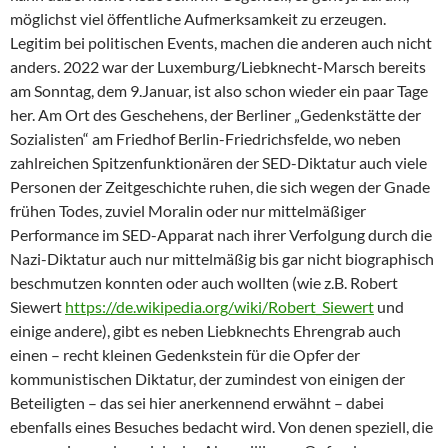
möglichst viel öffentliche Aufmerksamkeit zu erzeugen.
Legitim bei politischen Events, machen die anderen auch nicht
anders. 2022 war der Luxemburg/Liebknecht-Marsch bereits
am Sonntag, dem 9.Januar, ist also schon wieder ein paar Tage
her. Am Ort des Geschehens, der Berliner „Gedenkstätte der
Sozialisten“ am Friedhof Berlin-Friedrichsfelde, wo neben
zahlreichen Spitzenfunktionären der SED-Diktatur auch viele
Personen der Zeitgeschichte ruhen, die sich wegen der Gnade
frühen Todes, zuviel Moralin oder nur mittelmäßiger
Performance im SED-Apparat nach ihrer Verfolgung durch die
Nazi-Diktatur auch nur mittelmäßig bis gar nicht biographisch
beschmutzen konnten oder auch wollten (wie z.B. Robert
Siewert
https://de.wikipedia.org/wiki/Robert_Siewert
und
einige andere), gibt es neben Liebknechts Ehrengrab auch
einen – recht kleinen Gedenkstein für die Opfer der
kommunistischen Diktatur, der zumindest von einigen der
Beteiligten – das sei hier anerkennend erwähnt – dabei
ebenfalls eines Besuches bedacht wird. Von denen speziell, die