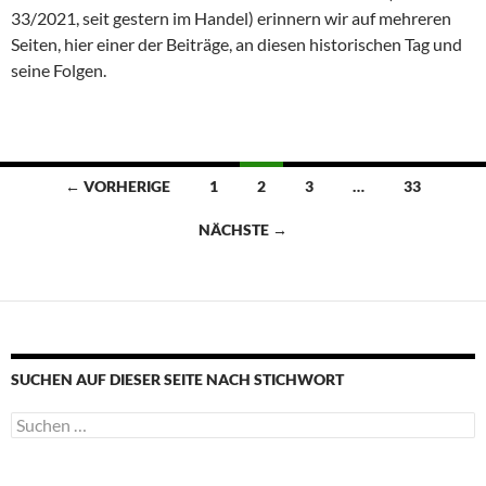
33/2021, seit gestern im Handel) erinnern wir auf mehreren
Seiten, hier einer der Beiträge, an diesen historischen Tag und
seine Folgen.
Beitragsnavigation
← VORHERIGE
1
2
3
…
33
NÄCHSTE →
SUCHEN AUF DIESER SEITE NACH STICHWORT
Suche
nach: