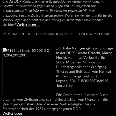
und der DDR-Regierung – die Spitzenpositionen wurden von Männern
besetzt. Im Widerstand gegen die SED spielten Frauen jedoch eine
herausragende Rolle. Was waren ihre Motive, gegen die Diktatur
aufzubegehren und Zivilcourage zu zeigen? Waren sie weniger anfällig für die
Verlockungen der Macht und der Privilegien, nach denen viele Männer
strebten?
Weiterlesen
→
„MUT-FRAUEN“ IN DER DDR
6. MAI 2012
SCHREIBE EINEN KOMMENTAR
„Ich habe Nein gesagt- Zivilcourage
in der DDR“, Gerald Praschl, Marco
Hecht,
Homilius-Verlag, Berlin
2002. Mit einem Vorwort von
Bundestagspräsident
Wolfgang
Thierse
und Beiträgen von
Helmut
Müller-Enbergs
und
Johann
Legner
, ISBN 3-ISBN 897068915,
Euro 9,90
Die Geschichten in diesem Buch
erzählen von Zivilcourage. Es sind Geschichten von Menschen, die
„Nein“ gesagt haben. „Nein“ zu einer Spitzeltätigkeit für die
Staatssicherheit der 1989 untergegangenen DDR.
Weiterlesen
→