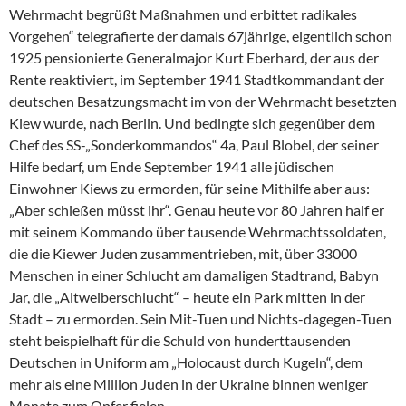
Wehrmacht begrüßt Maßnahmen und erbittet radikales
Vorgehen“ telegrafierte der damals 67jährige, eigentlich schon
1925 pensionierte Generalmajor Kurt Eberhard, der aus der
Rente reaktiviert, im September 1941 Stadtkommandant der
deutschen Besatzungsmacht im von der Wehrmacht besetzten
Kiew wurde, nach Berlin. Und bedingte sich gegenüber dem
Chef des SS-„Sonderkommandos“ 4a, Paul Blobel, der seiner
Hilfe bedarf, um Ende September 1941 alle jüdischen
Einwohner Kiews zu ermorden, für seine Mithilfe aber aus:
„Aber schießen müsst ihr“. Genau heute vor 80 Jahren half er
mit seinem Kommando über tausende Wehrmachtssoldaten,
die die Kiewer Juden zusammentrieben, mit, über 33000
Menschen in einer Schlucht am damaligen Stadtrand, Babyn
Jar, die „Altweiberschlucht“ – heute ein Park mitten in der
Stadt – zu ermorden. Sein Mit-Tuen und Nichts-dagegen-Tuen
steht beispielhaft für die Schuld von hunderttausenden
Deutschen in Uniform am „Holocaust durch Kugeln“, dem
mehr als eine Million Juden in der Ukraine binnen weniger
Monate zum Opfer fielen.