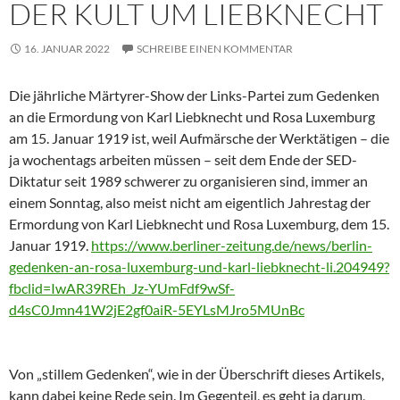
DER KULT UM LIEBKNECHT
16. JANUAR 2022
SCHREIBE EINEN KOMMENTAR
Die jährliche Märtyrer-Show der Links-Partei zum Gedenken
an die Ermordung von Karl Liebknecht und Rosa Luxemburg
am 15. Januar 1919 ist, weil Aufmärsche der Werktätigen – die
ja wochentags arbeiten müssen – seit dem Ende der SED-
Diktatur seit 1989 schwerer zu organisieren sind, immer an
einem Sonntag, also meist nicht am eigentlich Jahrestag der
Ermordung von Karl Liebknecht und Rosa Luxemburg, dem 15.
Januar 1919.
https://www.berliner-zeitung.de/news/berlin-
gedenken-an-rosa-luxemburg-und-karl-liebknecht-li.204949?
fbclid=IwAR39REh_Jz-YUmFdf9wSf-
d4sC0Jmn41W2jE2gf0aiR-5EYLsMJro5MUnBc
Von „stillem Gedenken“, wie in der Überschrift dieses Artikels,
kann dabei keine Rede sein. Im Gegenteil, es geht ja darum,