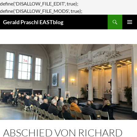
define('DISALLOW_FILE_EDIT', true);
Zum
define('DISALLOW_FILE_MODS', true);
Suchen
Inhalt
Gerald Praschl EASTblog
springen
PRIMÄR
MENÜ
ABSCHIED VON RICHARD