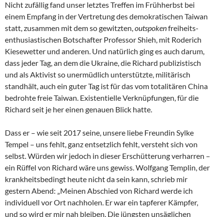
Nicht zufällig fand unser letztes Treffen im Frühherbst bei
einem Empfang in der Vertretung des demokratischen Taiwan
statt, zusammen mit dem so gewitzten,
outspoken
freiheits-
enthusiastischen Botschafter Professor Shieh, mit Roderich
Kiesewetter und anderen. Und natürlich ging es auch darum,
dass jeder Tag, an dem die Ukraine, die Richard publizistisch
und als Aktivist so unermüdlich unterstützte, militärisch
standhält, auch ein guter Tag ist für das vom totalitären China
bedrohte freie Taiwan. Existentielle Verknüpfungen, für die
Richard seit je her einen genauen Blick hatte.
Dass er – wie seit 2017 seine, unsere liebe Freundin Sylke
Tempel – uns fehlt, ganz entsetzlich fehlt, versteht sich von
selbst. Würden wir jedoch in dieser Erschütterung verharren –
ein Rüffel von Richard wäre uns gewiss. Wolfgang Templin, der
krankheitsbedingt heute nicht da sein kann, schrieb mir
gestern Abend: „Meinen Abschied von Richard werde ich
individuell vor Ort nachholen. Er war ein tapferer Kämpfer,
und so wird er mir nah bleiben. Die jüngsten unsäglichen