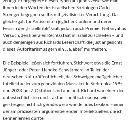
zerlegt. Er begegnete diesen Typen auf jene Weise, wie man
ihnen in den Worten des israelischen Soziologen Carlo
Strenger begegnen sollte: mit „zivilisierter Verachtung“. Das
gleiche galt für Antisemiten jeglicher Couleur und deren
Fetisch der „Israelkritik“. Galt jedoch auch Premier Netanyahus
Versuch, den liberalen Rechtsstaat in Israel zu schleifen – und
auch denjenigen aus Richards Leserschaft, die just angesichts
dieses Autoritarismus gern ein „Ja, aber“ murmelten.
Die Beispiele ließen sich fortführen, Stichwort etwa die Ernst
Jünger- oder Peter-Handke-Schwärmerei in Teilen der
deutschen Kulturöffentlichkeit, das Schweigen maßgeblicher
Intellektueller zum genozidalen Massaker in Srebrenica 1995
und 2023 am 7. Oktober. Und und und. Richard war einer der
unbestechlichsten und – aktuell-politisch ebenso wie
geistesgeschichtlich geradezu ein wandelndes Lexikon – einer
der am präzisesten argumentierenden Intellektuellen, die ich
kennenlernen durfte.