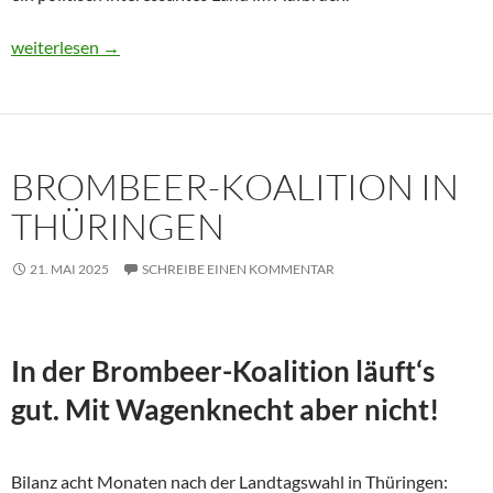
Usbekistan 2025: Unterwegs in einem Land im Aufbruch
weiterlesen
→
BROMBEER-KOALITION IN
THÜRINGEN
21. MAI 2025
SCHREIBE EINEN KOMMENTAR
In der Brombeer-Koalition läuft‘s
gut. Mit Wagenknecht aber nicht!
Bilanz acht Monaten nach der Landtagswahl in Thüringen: