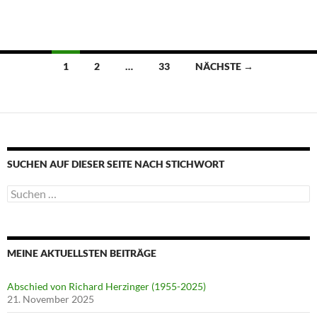
Beitragsnavigation
1
2
…
33
NÄCHSTE →
SUCHEN AUF DIESER SEITE NACH STICHWORT
Suche
nach:
MEINE AKTUELLSTEN BEITRÄGE
Abschied von Richard Herzinger (1955-2025)
21. November 2025