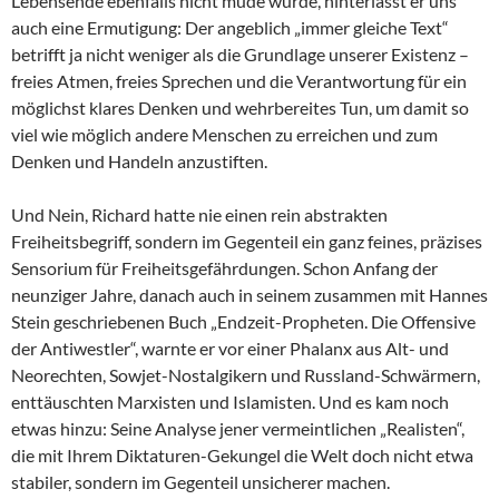
Lebensende ebenfalls nicht müde wurde, hinterlässt er uns
auch eine Ermutigung: Der angeblich „immer gleiche Text“
betrifft ja nicht weniger als die Grundlage unserer Existenz –
freies Atmen, freies Sprechen und die Verantwortung für ein
möglichst klares Denken und wehrbereites Tun, um damit so
viel wie möglich andere Menschen zu erreichen und zum
Denken und Handeln anzustiften.
Und Nein, Richard hatte nie einen rein abstrakten
Freiheitsbegriff, sondern im Gegenteil ein ganz feines, präzises
Sensorium für Freiheitsgefährdungen. Schon Anfang der
neunziger Jahre, danach auch in seinem zusammen mit Hannes
Stein geschriebenen Buch „Endzeit-Propheten. Die Offensive
der Antiwestler“, warnte er vor einer Phalanx aus Alt- und
Neorechten, Sowjet-Nostalgikern und Russland-Schwärmern,
enttäuschten Marxisten und Islamisten. Und es kam noch
etwas hinzu: Seine Analyse jener vermeintlichen „Realisten“,
die mit Ihrem Diktaturen-Gekungel die Welt doch nicht etwa
stabiler, sondern im Gegenteil unsicherer machen.