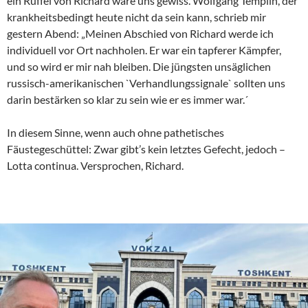
ein Rüffel von Richard wäre uns gewiss. Wolfgang Templin, der
krankheitsbedingt heute nicht da sein kann, schrieb mir
gestern Abend: „Meinen Abschied von Richard werde ich
individuell vor Ort nachholen. Er war ein tapferer Kämpfer,
und so wird er mir nah bleiben. Die jüngsten unsäglichen
russisch-amerikanischen `Verhandlungssignale` sollten uns
darin bestärken so klar zu sein wie er es immer war.´
In diesem Sinne, wenn auch ohne pathetisches
Fäustegeschüttel: Zwar gibt’s kein letztes Gefecht, jedoch –
Lotta continua. Versprochen, Richard.