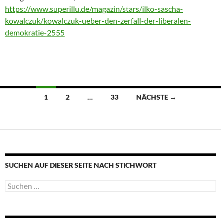
https://www.superillu.de/magazin/stars/ilko-sascha-
kowalczuk/kowalczuk-ueber-den-zerfall-der-liberalen-
demokratie-2555
Beitragsnavigation
1
2
…
33
NÄCHSTE →
SUCHEN AUF DIESER SEITE NACH STICHWORT
Suche
nach: