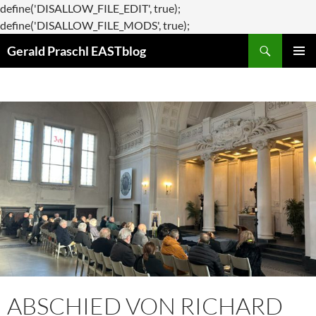
define('DISALLOW_FILE_EDIT', true);
Zum
define('DISALLOW_FILE_MODS', true);
Suchen
Inhalt
Gerald Praschl EASTblog
springen
PRIMÄR
MENÜ
ABSCHIED VON RICHARD