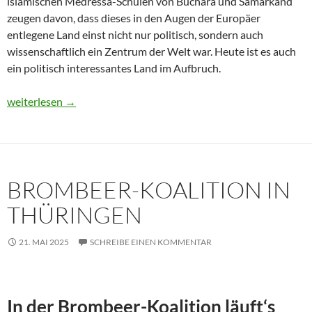
islamischen Medressa-Schulen von Buchara und Samarkand
zeugen davon, dass dieses in den Augen der Europäer
entlegene Land einst nicht nur politisch, sondern auch
wissenschaftlich ein Zentrum der Welt war. Heute ist es auch
ein politisch interessantes Land im Aufbruch.
Usbekistan 2025: Unterwegs in einem Land im Aufbruch
weiterlesen
→
BROMBEER-KOALITION IN
THÜRINGEN
21. MAI 2025
SCHREIBE EINEN KOMMENTAR
In der Brombeer-Koalition läuft‘s