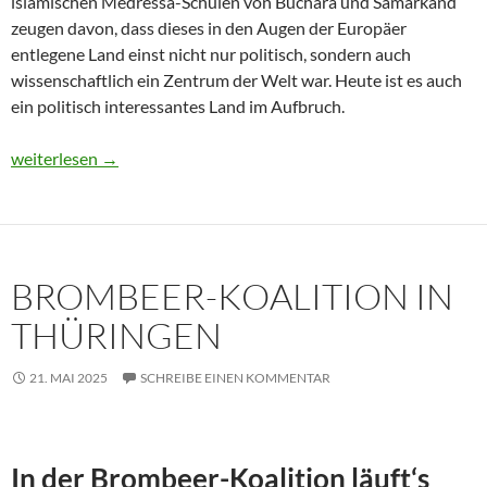
islamischen Medressa-Schulen von Buchara und Samarkand
zeugen davon, dass dieses in den Augen der Europäer
entlegene Land einst nicht nur politisch, sondern auch
wissenschaftlich ein Zentrum der Welt war. Heute ist es auch
ein politisch interessantes Land im Aufbruch.
Usbekistan 2025: Unterwegs in einem Land im Aufbruch
weiterlesen
→
BROMBEER-KOALITION IN
THÜRINGEN
21. MAI 2025
SCHREIBE EINEN KOMMENTAR
In der Brombeer-Koalition läuft‘s