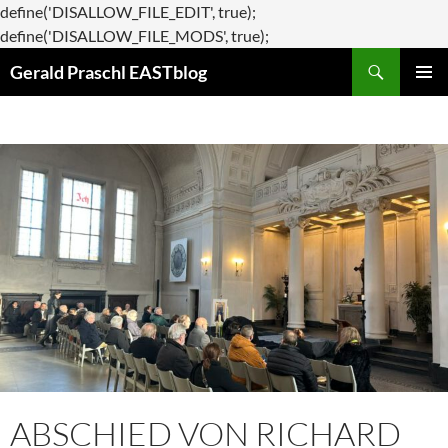
define('DISALLOW_FILE_EDIT', true);
Zum
define('DISALLOW_FILE_MODS', true);
Suchen
Inhalt
Gerald Praschl EASTblog
springen
PRIMÄR
MENÜ
ABSCHIED VON RICHARD