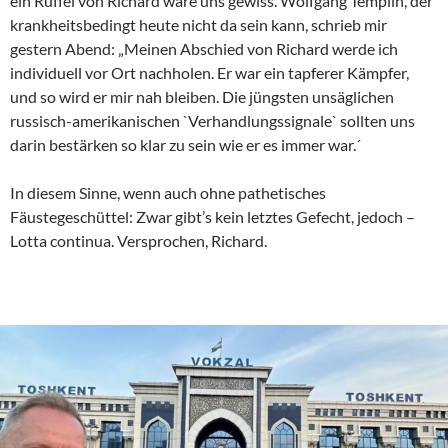
ein Rüffel von Richard wäre uns gewiss. Wolfgang Templin, der
krankheitsbedingt heute nicht da sein kann, schrieb mir
gestern Abend: „Meinen Abschied von Richard werde ich
individuell vor Ort nachholen. Er war ein tapferer Kämpfer,
und so wird er mir nah bleiben. Die jüngsten unsäglichen
russisch-amerikanischen `Verhandlungssignale` sollten uns
darin bestärken so klar zu sein wie er es immer war.´
In diesem Sinne, wenn auch ohne pathetisches
Fäustegeschüttel: Zwar gibt’s kein letztes Gefecht, jedoch –
Lotta continua. Versprochen, Richard.