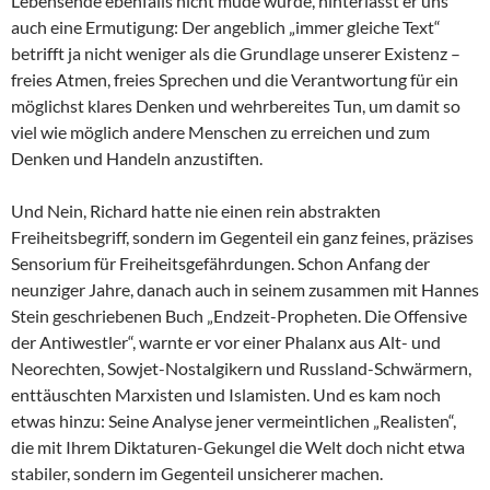
Lebensende ebenfalls nicht müde wurde, hinterlässt er uns
auch eine Ermutigung: Der angeblich „immer gleiche Text“
betrifft ja nicht weniger als die Grundlage unserer Existenz –
freies Atmen, freies Sprechen und die Verantwortung für ein
möglichst klares Denken und wehrbereites Tun, um damit so
viel wie möglich andere Menschen zu erreichen und zum
Denken und Handeln anzustiften.
Und Nein, Richard hatte nie einen rein abstrakten
Freiheitsbegriff, sondern im Gegenteil ein ganz feines, präzises
Sensorium für Freiheitsgefährdungen. Schon Anfang der
neunziger Jahre, danach auch in seinem zusammen mit Hannes
Stein geschriebenen Buch „Endzeit-Propheten. Die Offensive
der Antiwestler“, warnte er vor einer Phalanx aus Alt- und
Neorechten, Sowjet-Nostalgikern und Russland-Schwärmern,
enttäuschten Marxisten und Islamisten. Und es kam noch
etwas hinzu: Seine Analyse jener vermeintlichen „Realisten“,
die mit Ihrem Diktaturen-Gekungel die Welt doch nicht etwa
stabiler, sondern im Gegenteil unsicherer machen.