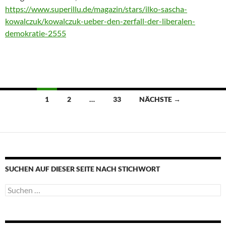
https://www.superillu.de/magazin/stars/ilko-sascha-
kowalczuk/kowalczuk-ueber-den-zerfall-der-liberalen-
demokratie-2555
Beitragsnavigation
1
2
…
33
NÄCHSTE →
SUCHEN AUF DIESER SEITE NACH STICHWORT
Suche
nach: