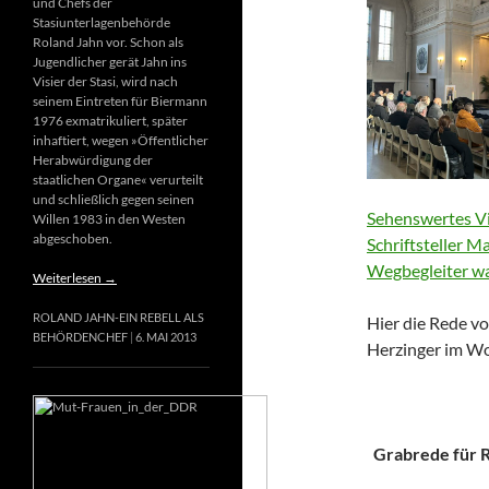
und Chefs der
Stasiunterlagenbehörde
Roland Jahn vor. Schon als
Jugendlicher gerät Jahn ins
Visier der Stasi, wird nach
seinem Eintreten für Biermann
1976 exmatrikuliert, später
inhaftiert, wegen »Öffentlicher
Herabwürdigung der
staatlichen Organe« verurteilt
und schließlich gegen seinen
Sehenswertes Vi
Willen 1983 in den Westen
abgeschoben.
Schriftsteller M
Wegbegleiter wa
Weiterlesen
→
ROLAND JAHN-EIN REBELL ALS
Hier die Rede vo
BEHÖRDENCHEF
6. MAI 2013
Herzinger im Wo
Grabrede für Ri