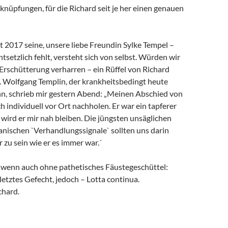
rknüpfungen, für die Richard seit je her einen genauen
it 2017 seine, unsere liebe Freundin Sylke Tempel –
ntsetzlich fehlt, versteht sich von selbst. Würden wir
 Erschütterung verharren – ein Rüffel von Richard
. Wolfgang Templin, der krankheitsbedingt heute
ann, schrieb mir gestern Abend: „Meinen Abschied von
h individuell vor Ort nachholen. Er war ein tapferer
wird er mir nah bleiben. Die jüngsten unsäglichen
anischen `Verhandlungssignale` sollten uns darin
r zu sein wie er es immer war.´
, wenn auch ohne pathetisches Fäustegeschüttel:
 letztes Gefecht, jedoch – Lotta continua.
chard.