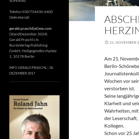
SUPERillu
Telefon 030/754430-6400
ABSCH
(Sekretariat)
HERZIN
gerald.praschl(at)me.com
(StandDezember 2024)
Gerald Praschl c/o
21. NOVEMBER 
BurdaVerlag Publishing
GmbH, Heiligegeistkirchplatz
1, 10178 Berlin
Am 21. November
Berlin-Schönebe
INFO GERALD PRASCHL
18.
Journalistenkol
DEZEMBER 2017
Wochen vor sein
verstorben ist.
Seine langjährig
Klarheit und se
Wahrheiten, mit 
der Leserschaft
Kollegen.
Schon vor 25 Jah