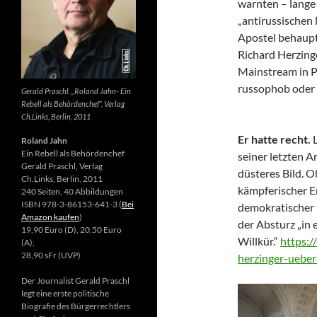
warnten – lange 
„antirussischen
Apostel behaupte
Richard Herzing
Mainstream in Po
russophob oder 
Gerald Praschl. „Roland Jahn- Ein
Rebell als Behördenchef“, Verlag
Ch.Links, Berlin, 2011
Er hatte recht.
Roland Jahn
Ein Rebell als Behördenchef
seiner letzten Ar
Gerald Praschl, Verlag
düsteres Bild. 
Ch.Links, Berlin, 2011
kämpferischer E
240 Seiten, 40 Abbildungen
ISBN 978-3-86153-641-3 (
Bei
demokratischer 
Amazon kaufen
)
der Absturz „in 
19,90 Euro (D), 20,50 Euro
Willkür.“
https:/
(A),
28,90 sFr (UVP)
herzinger-ueber
Der Journalist Gerald Praschl
legt eine erste politische
Biografie des Bürgerrechtlers