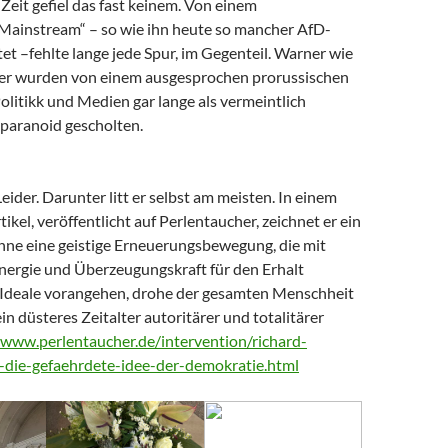
Zeit gefiel das fast keinem. Von einem
 Mainstream“ – so wie ihn heute so mancher AfD-
t –fehlte lange jede Spur, im Gegenteil. Warner wie
er wurden von einem ausgesprochen prorussischen
litikk und Medien gar lange als vermeintlich
paranoid gescholten.
Leider. Darunter litt er selbst am meisten. In einem
tikel, veröffentlicht auf Perlentaucher, zeichnet er ein
Ohne eine geistige Erneuerungsbewegung, die mit
nergie und Überzeugungskraft für den Erhalt
Ideale vorangehen, drohe der gesamten Menschheit
ein düsteres Zeitalter autoritärer und totalitärer
/www.perlentaucher.de/intervention/richard-
-die-gefaehrdete-idee-der-demokratie.html