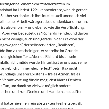
Herzinger bei einem Schriftstellertreffen im
arlsbad im Herbst 1991 kennenlernte, war ich gerade
 Seither verdanke ich ihm intellektuell unendlich viel
 Teil meiner Arbeit wäre geradezu undenkbar ohne ihn.
ist also enorm – und ebenso wie die Verpflichtung,
 Aber was bedeutet das? Richards Feinde, und davon
h nicht wenige, auch und gerade in der Fraktion der
sgewogenen“, der selbsterklärten „Realisten“,
de ihm zu bescheinigen, er schreibe im Grunde
en gleichen Text. Aber da Richard bis an sein
alls nicht müde wurde, hinterlässt er uns auch eine
angeblich „immer gleiche Text“ betrifft ja nicht
Grundlage unserer Existenz – freies Atmen, freies
e Verantwortung für ein möglichst klares Denken
s Tun, um damit so viel wie möglich andere
eichen und zum Denken und Handeln anzustiften.
d hatte nie einen rein abstrakten Freiheitsbegriff,
teil ein ganz feines, präzises Sensorium für