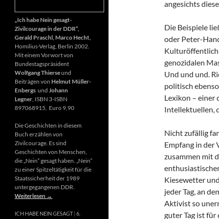
angesichts diese
„Ich habe Nein gesagt-
Die Beispiele li
Zivilcourage in der DDR“,
Gerald Praschl, Marco Hecht,
oder Peter-Hand
Homilius-Verlag, Berlin 2002.
Kulturöffentlich
Mit einem Vorwort von
genozidalen Mas
Bundestagspräsident
Wolfgang Thierse
und
Und und und. Ri
Beiträgen von
Helmut Müller-
politisch ebenso
Enbergs
und
Johann
Lexikon – einer
Legner
, ISBN 3-ISBN
897068915, Euro 9,90
Intellektuellen,
Die Geschichten in diesem
Nicht zufällig f
Buch erzählen von
Zivilcourage. Es sind
Empfang in der 
Geschichten von Menschen,
zusammen mit d
die „Nein“ gesagt haben. „Nein“
enthusiastischen
zu einer Spitzeltätigkeit für die
Staatssicherheit der 1989
Kiesewetter und
untergegangenen DDR.
jeder Tag, an de
Weiterlesen
→
Aktivist so uner
guter Tag ist fü
ICH HABE NEIN GESAGT
6.