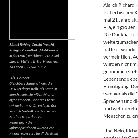
Als ich Richard 
tschechischen K
mal 21 Jahre alt.
– ja, ein großer
Die Dankbarkeit 
weiterzumachen.
Bärbel Bohley, Gerald Praschl,
hatte er wahrlic
Rüdiger Rosenthal: „Mut-Frauen
in der DDR“,
erschienen 2006 bei
vermeintlich „Au
Langen Müller Herbig, München,
wurden nicht mü
ISBN978-3776624342
genommen stets d
Als „Hort der
Lebensende ebenf
Gleichberechtigung“ wird die
Ermutigung: Der 
DDR oft dargestellt, als Staat, in
weniger als die 
dem Frauen alle Möglichkeiten
offen standen. Doch die Praxis
Sprechen und di
sah anders aus: Ob im Politbüro,
und wehrbereite
im SED-Zentralkomittee, in den
Menschen zu err
Betrieben und der DDR-
Regierung – die
Spitzenpositionen wurden von
Und Nein, Richar
Männern besetzt. Im Widerstand
sondern im Gegen