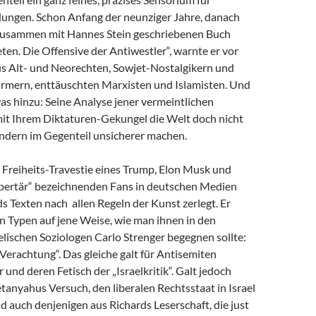
dungen. Schon Anfang der neunziger Jahre, danach
zusammen mit Hannes Stein geschriebenen Buch
en. Die Offensive der Antiwestler“, warnte er vor
us Alt- und Neorechten, Sowjet-Nostalgikern und
mern, enttäuschten Marxisten und Islamisten. Und
as hinzu: Seine Analyse jener vermeintlichen
 mit Ihrem Diktaturen-Gekungel die Welt doch nicht
ondern im Gegenteil unsicherer machen.
e Freiheits-Travestie eines Trump, Elon Musk und
libertär“ bezeichnenden Fans in deutschen Medien
s Texten nach allen Regeln der Kunst zerlegt. Er
n Typen auf jene Weise, wie man ihnen in den
lischen Soziologen Carlo Strenger begegnen sollte:
r Verachtung“. Das gleiche galt für Antisemiten
 und deren Fetisch der „Israelkritik“. Galt jedoch
anyahus Versuch, den liberalen Rechtsstaat in Israel
nd auch denjenigen aus Richards Leserschaft, die just