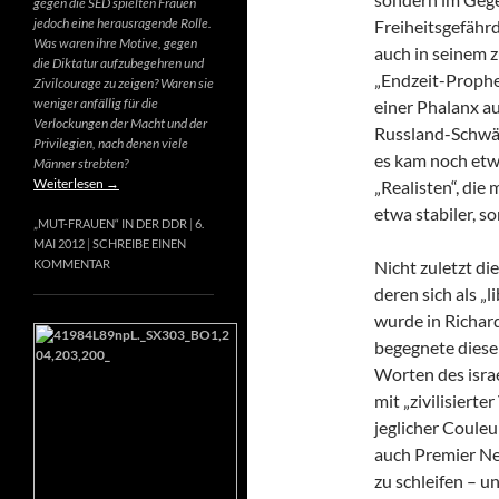
gegen die SED spielten Frauen
jedoch eine herausragende Rolle.
Freiheitsgefähr
Was waren ihre Motive, gegen
auch in seinem 
die Diktatur aufzubegehren und
„Endzeit-Prophet
Zivilcourage zu zeigen? Waren sie
weniger anfällig für die
einer Phalanx a
Verlockungen der Macht und der
Russland-Schwär
Privilegien, nach denen viele
es kam noch etw
Männer strebten?
Weiterlesen
→
„Realisten“, die
etwa stabiler, s
„MUT-FRAUEN“ IN DER DDR
6.
MAI 2012
SCHREIBE EINEN
Nicht zuletzt di
KOMMENTAR
deren sich als „
wurde in Richard
begegnete diese
Worten des israe
mit „zivilisierte
jeglicher Couleur
auch Premier Net
zu schleifen – u