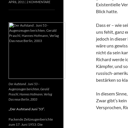
APRIL 2011
2 KOMMENTARE
Existentielle Ve
Blick hatte.
Dass er – wie se
uns fehlt, ganz e
jedoch in dieser
wäre uns gewiss
nicht da sein k
Richard werde ic
Kämpfer, und so 
russisch-amerik
bestärken so kla
Der Aufstand . Juni 53 –
Augenzeugen berichten, Gerald
In diesem Sinne
Praschl, Hannes Hofmann, Verlag
Das neue Berlin, 2003
Zwar gibt’s kein
Versprochen, Ri
„Der Aufstand Juni ’53“.
Packende Zeitzeugenberichte
zum 17. Juni 1953: Die