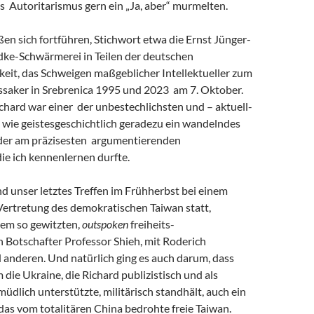
s Autoritarismus gern ein „Ja, aber“ murmelten.
eßen sich fortführen, Stichwort etwa die Ernst Jünger-
ke-Schwärmerei in Teilen der deutschen
keit, das Schweigen maßgeblicher Intellektueller zum
saker in Srebrenica 1995 und 2023 am 7. Oktober.
chard war einer der unbestechlichsten und – aktuell-
 wie geistesgeschichtlich geradezu ein wandelndes
 der am präzisesten argumentierenden
 die ich kennenlernen durfte.
and unser letztes Treffen im Frühherbst bei einem
Vertretung des demokratischen Taiwan statt,
em so gewitzten,
outspoken
freiheits-
 Botschafter Professor Shieh, mit Roderich
 anderen. Und natürlich ging es auch darum, dass
m die Ukraine, die Richard publizistisch und als
müdlich unterstützte, militärisch standhält, auch ein
r das vom totalitären China bedrohte freie Taiwan.