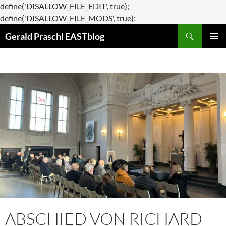
define('DISALLOW_FILE_EDIT', true);
Zum
define('DISALLOW_FILE_MODS', true);
Suchen
Inhalt
Gerald Praschl EASTblog
springen
PRIMÄR
MENÜ
ABSCHIED VON RICHARD