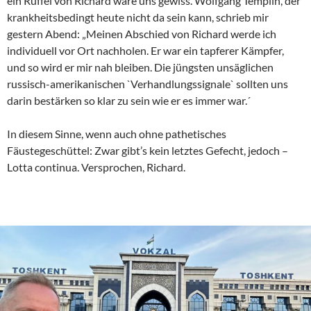
ein Rüffel von Richard wäre uns gewiss. Wolfgang Templin, der
krankheitsbedingt heute nicht da sein kann, schrieb mir
gestern Abend: „Meinen Abschied von Richard werde ich
individuell vor Ort nachholen. Er war ein tapferer Kämpfer,
und so wird er mir nah bleiben. Die jüngsten unsäglichen
russisch-amerikanischen `Verhandlungssignale` sollten uns
darin bestärken so klar zu sein wie er es immer war.´
In diesem Sinne, wenn auch ohne pathetisches
Fäustegeschüttel: Zwar gibt’s kein letztes Gefecht, jedoch –
Lotta continua. Versprochen, Richard.