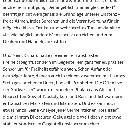
Lebensende ebenfalls nicht müde wurde, hinterlässt er uns
auch eine Ermutigung: Der angeblich „immer gleiche Text“
betrifft ja nicht weniger als die Grundlage unserer Existenz –
freies Atmen, freies Sprechen und die Verantwortung für ein
möglichst klares Denken und wehrbereites Tun, um damit so
viel wie möglich andere Menschen zu erreichen und zum
Denken und Handeln anzustiften.
Und Nein, Richard hatte nie einen rein abstrakten
Freiheitsbegriff, sondern im Gegenteil ein ganz feines, präzises
Sensorium für Freiheitsgefährdungen. Schon Anfang der
neunziger Jahre, danach auch in seinem zusammen mit Hannes
Stein geschriebenen Buch „Endzeit-Propheten. Die Offensive
der Antiwestler“, warnte er vor einer Phalanx aus Alt- und
Neorechten, Sowjet-Nostalgikern und Russland-Schwärmern,
enttäuschten Marxisten und Islamisten. Und es kam noch
etwas hinzu: Seine Analyse jener vermeintlichen „Realisten“,
die mit Ihrem Diktaturen-Gekungel die Welt doch nicht etwa
stabiler, sondern im Gegenteil unsicherer machen.