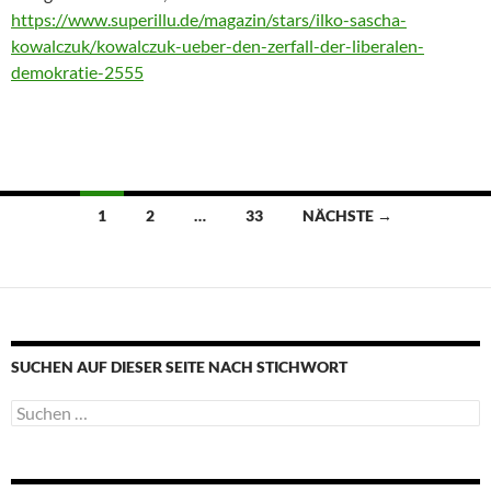
https://www.superillu.de/magazin/stars/ilko-sascha-
kowalczuk/kowalczuk-ueber-den-zerfall-der-liberalen-
demokratie-2555
Beitragsnavigation
1
2
…
33
NÄCHSTE →
SUCHEN AUF DIESER SEITE NACH STICHWORT
Suche
nach: