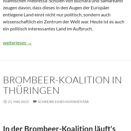
islamischen Medressa-Schulen von Buchara und Samarkand
zeugen davon, dass dieses in den Augen der Europäer
entlegene Land einst nicht nur politisch, sondern auch
wissenschaftlich ein Zentrum der Welt war. Heute ist es auch
ein politisch interessantes Land im Aufbruch.
Usbekistan 2025: Unterwegs in einem Land im Aufbruch
weiterlesen
→
BROMBEER-KOALITION IN
THÜRINGEN
21. MAI 2025
SCHREIBE EINEN KOMMENTAR
In der Brombeer-Koalition läuft‘s