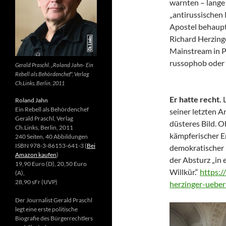
warnten – lange 
„antirussischen
Apostel behaupte
Richard Herzing
Mainstream in Po
russophob oder 
Gerald Praschl. „Roland Jahn- Ein
Rebell als Behördenchef“, Verlag
Ch.Links, Berlin, 2011
Er hatte recht.
Roland Jahn
Ein Rebell als Behördenchef
seiner letzten Ar
Gerald Praschl, Verlag
düsteres Bild. 
Ch.Links, Berlin, 2011
kämpferischer E
240 Seiten, 40 Abbildungen
ISBN 978-3-86153-641-3 (
Bei
demokratischer 
Amazon kaufen
)
der Absturz „in 
19,90 Euro (D), 20,50 Euro
Willkür.“
https:/
(A),
28,90 sFr (UVP)
herzinger-ueber
Der Journalist Gerald Praschl
legt eine erste politische
Biografie des Bürgerrechtlers