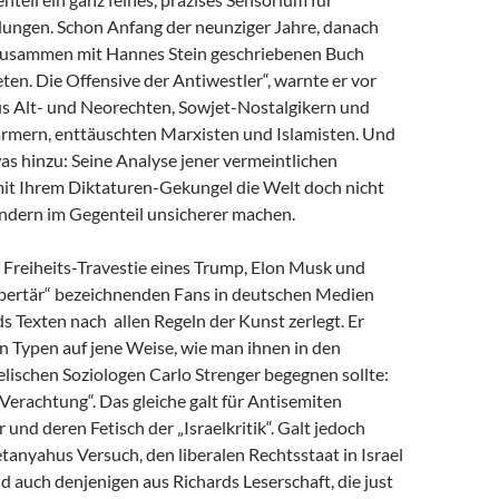
dungen. Schon Anfang der neunziger Jahre, danach
zusammen mit Hannes Stein geschriebenen Buch
en. Die Offensive der Antiwestler“, warnte er vor
us Alt- und Neorechten, Sowjet-Nostalgikern und
mern, enttäuschten Marxisten und Islamisten. Und
as hinzu: Seine Analyse jener vermeintlichen
 mit Ihrem Diktaturen-Gekungel die Welt doch nicht
ondern im Gegenteil unsicherer machen.
e Freiheits-Travestie eines Trump, Elon Musk und
libertär“ bezeichnenden Fans in deutschen Medien
s Texten nach allen Regeln der Kunst zerlegt. Er
n Typen auf jene Weise, wie man ihnen in den
lischen Soziologen Carlo Strenger begegnen sollte:
r Verachtung“. Das gleiche galt für Antisemiten
 und deren Fetisch der „Israelkritik“. Galt jedoch
anyahus Versuch, den liberalen Rechtsstaat in Israel
nd auch denjenigen aus Richards Leserschaft, die just