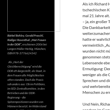
Als ich Richard 
tschechischen K
mal 21 Jahre alt.
– ja, ein großer
Die Dankbarkeit 
weiterzumachen.
Bärbel Bohley, Gerald Praschl,
hatte er wahrlic
Rüdiger Rosenthal: „Mut-Frauen
in der DDR“,
erschienen 2006 bei
vermeintlich „Au
Langen Müller Herbig, München,
wurden nicht mü
ISBN978-3776624342
genommen stets d
Als „Hort der
Lebensende ebenf
Gleichberechtigung“ wird die
Ermutigung: Der 
DDR oft dargestellt, als Staat, in
weniger als die 
dem Frauen alle Möglichkeiten
offen standen. Doch die Praxis
Sprechen und di
sah anders aus: Ob im Politbüro,
und wehrbereite
im SED-Zentralkomittee, in den
Menschen zu err
Betrieben und der DDR-
Regierung – die
Spitzenpositionen wurden von
Und Nein, Richar
Männern besetzt. Im Widerstand
sondern im Gegen