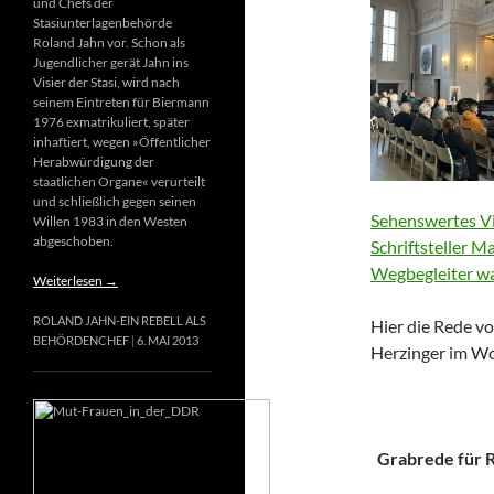
und Chefs der
Stasiunterlagenbehörde
Roland Jahn vor. Schon als
Jugendlicher gerät Jahn ins
Visier der Stasi, wird nach
seinem Eintreten für Biermann
1976 exmatrikuliert, später
inhaftiert, wegen »Öffentlicher
Herabwürdigung der
staatlichen Organe« verurteilt
und schließlich gegen seinen
Sehenswertes Vi
Willen 1983 in den Westen
abgeschoben.
Schriftsteller M
Wegbegleiter wa
Weiterlesen
→
ROLAND JAHN-EIN REBELL ALS
Hier die Rede vo
BEHÖRDENCHEF
6. MAI 2013
Herzinger im Wo
Grabrede für Ri