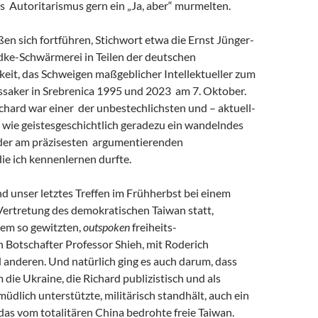
s Autoritarismus gern ein „Ja, aber“ murmelten.
eßen sich fortführen, Stichwort etwa die Ernst Jünger-
ke-Schwärmerei in Teilen der deutschen
keit, das Schweigen maßgeblicher Intellektueller zum
saker in Srebrenica 1995 und 2023 am 7. Oktober.
chard war einer der unbestechlichsten und – aktuell-
 wie geistesgeschichtlich geradezu ein wandelndes
 der am präzisesten argumentierenden
 die ich kennenlernen durfte.
and unser letztes Treffen im Frühherbst bei einem
Vertretung des demokratischen Taiwan statt,
em so gewitzten,
outspoken
freiheits-
 Botschafter Professor Shieh, mit Roderich
 anderen. Und natürlich ging es auch darum, dass
m die Ukraine, die Richard publizistisch und als
müdlich unterstützte, militärisch standhält, auch ein
r das vom totalitären China bedrohte freie Taiwan.