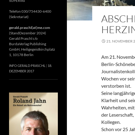
SUPERillu
Telefon 030/754430-6400
ABSCH
(Sekretariat)
HERZIN
gerald.praschl(at)me.com
(StandDezember 2024)
Gerald Praschl c/o
21. NOVEMBER 
BurdaVerlag Publishing
GmbH, Heiligegeistkirchplatz
1, 10178 Berlin
Am 21. November
Berlin-Schönebe
INFO GERALD PRASCHL
18.
Journalistenkol
DEZEMBER 2017
Wochen vor sein
verstorben ist.
Seine langjährig
Klarheit und se
Wahrheiten, mit 
der Leserschaft
Kollegen.
Schon vor 25 Jah