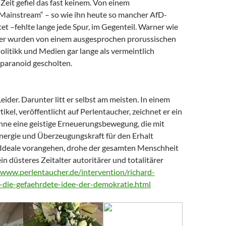
Zeit gefiel das fast keinem. Von einem
 Mainstream“ – so wie ihn heute so mancher AfD-
t –fehlte lange jede Spur, im Gegenteil. Warner wie
er wurden von einem ausgesprochen prorussischen
litikk und Medien gar lange als vermeintlich
paranoid gescholten.
Leider. Darunter litt er selbst am meisten. In einem
tikel, veröffentlicht auf Perlentaucher, zeichnet er ein
Ohne eine geistige Erneuerungsbewegung, die mit
nergie und Überzeugungskraft für den Erhalt
Ideale vorangehen, drohe der gesamten Menschheit
ein düsteres Zeitalter autoritärer und totalitärer
/www.perlentaucher.de/intervention/richard-
-die-gefaehrdete-idee-der-demokratie.html