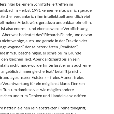
Herzinger bei einem Schriftstellertreffen im
arlsbad im Herbst 1991 kennenlernte, war ich gerade
 Seither verdanke ich ihm intellektuell unendlich viel
 Teil meiner Arbeit wäre geradezu undenkbar ohne ihn.
ist also enorm – und ebenso wie die Verpflichtung,
 Aber was bedeutet das? Richards Feinde, und davon
h nicht wenige, auch und gerade in der Fraktion der
sgewogenen“, der selbsterklärten „Realisten“,
de ihm zu bescheinigen, er schreibe im Grunde
en gleichen Text. Aber da Richard bis an sein
alls nicht müde wurde, hinterlässt er uns auch eine
angeblich „immer gleiche Text“ betrifft ja nicht
Grundlage unserer Existenz – freies Atmen, freies
e Verantwortung für ein möglichst klares Denken
s Tun, um damit so viel wie möglich andere
eichen und zum Denken und Handeln anzustiften.
d hatte nie einen rein abstrakten Freiheitsbegriff,
teil ein ganz feines, präzises Sensorium für