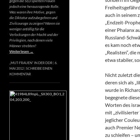
gegen die SED spielten Frauen
jedoch eine herausragende Rolle.
Freiheitsgefähr
Was waren ihre Motive, gegen
auch in seinem 
die Diktatur aufzubegehren und
„Endzeit-Prophet
Zivilcourage zu zeigen? Waren sie
weniger anfällig für die
einer Phalanx a
Verlockungen der Macht und der
Russland-Schwär
Privilegien, nach denen viele
es kam noch etw
Männer strebten?
Weiterlesen
→
„Realisten“, die
etwa stabiler, s
„MUT-FRAUEN“ IN DER DDR
6.
MAI 2012
SCHREIBE EINEN
Nicht zuletzt di
KOMMENTAR
deren sich als „
wurde in Richard
begegnete diese
Worten des israe
mit „zivilisierte
jeglicher Couleur
auch Premier Net
zu schleifen – u