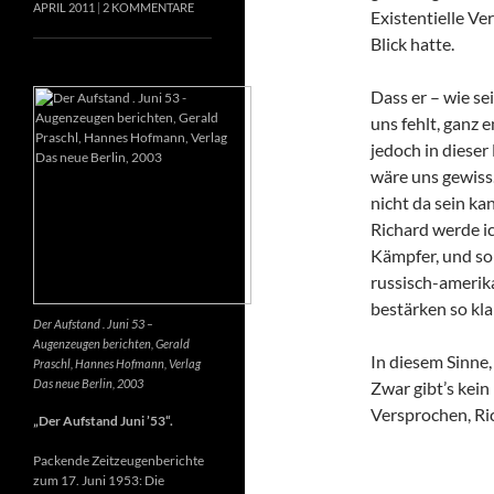
APRIL 2011
2 KOMMENTARE
Existentielle Ve
Blick hatte.
Dass er – wie se
uns fehlt, ganz e
jedoch in dieser
wäre uns gewiss
nicht da sein k
Richard werde ic
Kämpfer, und so 
russisch-amerik
bestärken so kla
Der Aufstand . Juni 53 –
Augenzeugen berichten, Gerald
In diesem Sinne
Praschl, Hannes Hofmann, Verlag
Das neue Berlin, 2003
Zwar gibt’s kein
Versprochen, Ri
„Der Aufstand Juni ’53“.
Packende Zeitzeugenberichte
zum 17. Juni 1953: Die