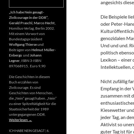
angesichts diese
„Ich habe Nein gesagt-
Die Beispiele li
Zivilcourage in der DDR“,
Gerald Praschl, Marco Hecht,
oder Peter-Hand
Homilius-Verlag, Berlin 2002.
Kulturöffentlich
Mit einem Vorwort von
genozidalen Mas
Bundestagspräsident
Wolfgang Thierse
und
Und und und. Ri
Beiträgen von
Helmut Müller-
politisch ebenso
Enbergs
und
Johann
Lexikon – einer
Legner
, ISBN 3-ISBN
897068915, Euro 9,90
Intellektuellen,
Die Geschichten in diesem
Nicht zufällig f
Buch erzählen von
Zivilcourage. Es sind
Empfang in der 
Geschichten von Menschen,
zusammen mit d
die „Nein“ gesagt haben. „Nein“
enthusiastischen
zu einer Spitzeltätigkeit für die
Staatssicherheit der 1989
Kiesewetter und
untergegangenen DDR.
jeder Tag, an de
Weiterlesen
→
Aktivist so uner
guter Tag ist fü
ICH HABE NEIN GESAGT
6.