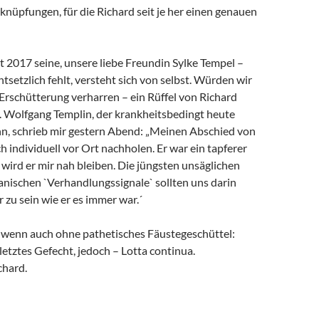
rknüpfungen, für die Richard seit je her einen genauen
it 2017 seine, unsere liebe Freundin Sylke Tempel –
ntsetzlich fehlt, versteht sich von selbst. Würden wir
 Erschütterung verharren – ein Rüffel von Richard
. Wolfgang Templin, der krankheitsbedingt heute
ann, schrieb mir gestern Abend: „Meinen Abschied von
h individuell vor Ort nachholen. Er war ein tapferer
wird er mir nah bleiben. Die jüngsten unsäglichen
anischen `Verhandlungssignale` sollten uns darin
r zu sein wie er es immer war.´
, wenn auch ohne pathetisches Fäustegeschüttel:
 letztes Gefecht, jedoch – Lotta continua.
chard.