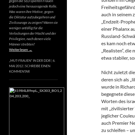
gegen die SED spielten Frauen
jedoch eine herausragende Rolle.
Freiheitsgefähr
Was waren ihre Motive, gegen
auch in seinem 
die Diktatur aufzubegehren und
„Endzeit-Prophet
Zivilcourage zu zeigen? Waren sie
weniger anfällig für die
einer Phalanx a
Verlockungen der Macht und der
Russland-Schwär
Privilegien, nach denen viele
es kam noch etw
Männer strebten?
Weiterlesen
→
„Realisten“, die
etwa stabiler, s
„MUT-FRAUEN“ IN DER DDR
6.
MAI 2012
SCHREIBE EINEN
Nicht zuletzt di
KOMMENTAR
deren sich als „
wurde in Richard
begegnete diese
Worten des israe
mit „zivilisierte
jeglicher Couleur
auch Premier Net
zu schleifen – u