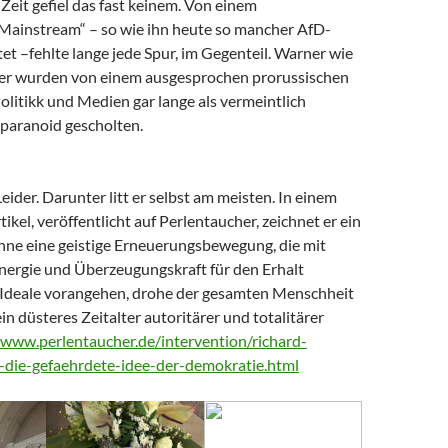
Zeit gefiel das fast keinem. Von einem
 Mainstream“ – so wie ihn heute so mancher AfD-
t –fehlte lange jede Spur, im Gegenteil. Warner wie
er wurden von einem ausgesprochen prorussischen
litikk und Medien gar lange als vermeintlich
paranoid gescholten.
Leider. Darunter litt er selbst am meisten. In einem
tikel, veröffentlicht auf Perlentaucher, zeichnet er ein
Ohne eine geistige Erneuerungsbewegung, die mit
nergie und Überzeugungskraft für den Erhalt
Ideale vorangehen, drohe der gesamten Menschheit
ein düsteres Zeitalter autoritärer und totalitärer
/www.perlentaucher.de/intervention/richard-
-die-gefaehrdete-idee-der-demokratie.html