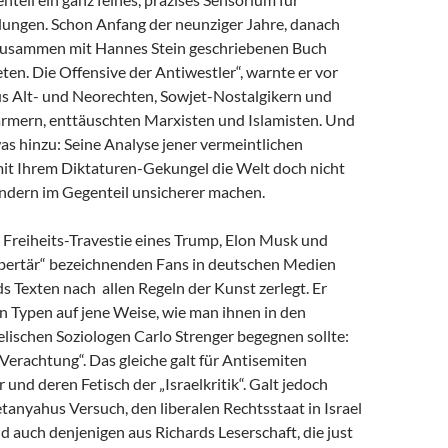
dungen. Schon Anfang der neunziger Jahre, danach
zusammen mit Hannes Stein geschriebenen Buch
en. Die Offensive der Antiwestler“, warnte er vor
us Alt- und Neorechten, Sowjet-Nostalgikern und
mern, enttäuschten Marxisten und Islamisten. Und
as hinzu: Seine Analyse jener vermeintlichen
 mit Ihrem Diktaturen-Gekungel die Welt doch nicht
ondern im Gegenteil unsicherer machen.
e Freiheits-Travestie eines Trump, Elon Musk und
libertär“ bezeichnenden Fans in deutschen Medien
s Texten nach allen Regeln der Kunst zerlegt. Er
n Typen auf jene Weise, wie man ihnen in den
lischen Soziologen Carlo Strenger begegnen sollte:
r Verachtung“. Das gleiche galt für Antisemiten
 und deren Fetisch der „Israelkritik“. Galt jedoch
anyahus Versuch, den liberalen Rechtsstaat in Israel
nd auch denjenigen aus Richards Leserschaft, die just