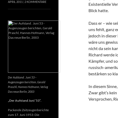
APRIL 2011
2 KOMMENTARE
Existentielle Ve
Blick hatte.
Dass er – wie se
uns fehlt, ganz e
jedoch in dieser
wäre uns gewiss
nicht da sein k
Richard werde ic
Kämpfer, und so 
russisch-amerik
bestärken so kla
Der Aufstand . Juni 53 –
Augenzeugen berichten, Gerald
In diesem Sinne
Praschl, Hannes Hofmann, Verlag
Das neue Berlin, 2003
Zwar gibt’s kein
Versprochen, Ri
„Der Aufstand Juni ’53“.
Packende Zeitzeugenberichte
zum 17. Juni 1953: Die