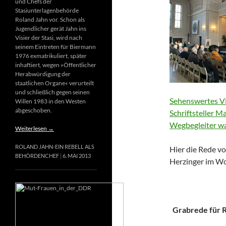
und Chefs der
Stasiunterlagenbehörde
Roland Jahn vor. Schon als
Jugendlicher gerät Jahn ins
Visier der Stasi, wird nach
seinem Eintreten für Biermann
1976 exmatrikuliert, später
inhaftiert, wegen »Öffentlicher
Herabwürdigung der
staatlichen Organe« verurteilt
und schließlich gegen seinen
Sehenswertes Vi
Willen 1983 in den Westen
abgeschoben.
Schriftsteller M
Wegbegleiter wa
Weiterlesen
→
ROLAND JAHN-EIN REBELL ALS
Hier die Rede vo
BEHÖRDENCHEF
6. MAI 2013
Herzinger im Wo
Grabrede für Ri