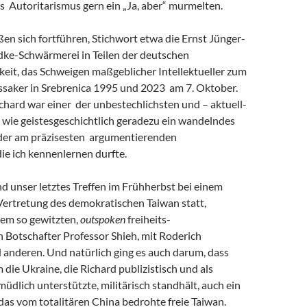
s Autoritarismus gern ein „Ja, aber“ murmelten.
eßen sich fortführen, Stichwort etwa die Ernst Jünger-
ke-Schwärmerei in Teilen der deutschen
keit, das Schweigen maßgeblicher Intellektueller zum
saker in Srebrenica 1995 und 2023 am 7. Oktober.
chard war einer der unbestechlichsten und – aktuell-
 wie geistesgeschichtlich geradezu ein wandelndes
 der am präzisesten argumentierenden
 die ich kennenlernen durfte.
and unser letztes Treffen im Frühherbst bei einem
Vertretung des demokratischen Taiwan statt,
em so gewitzten,
outspoken
freiheits-
 Botschafter Professor Shieh, mit Roderich
 anderen. Und natürlich ging es auch darum, dass
m die Ukraine, die Richard publizistisch und als
müdlich unterstützte, militärisch standhält, auch ein
r das vom totalitären China bedrohte freie Taiwan.