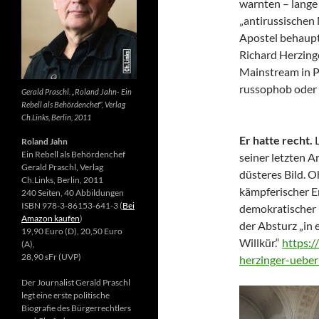
warnten – lange 
„antirussischen
Apostel behaupte
Richard Herzing
Mainstream in Po
russophob oder 
Gerald Praschl. „Roland Jahn- Ein
Rebell als Behördenchef“, Verlag
Ch.Links, Berlin, 2011
Er hatte recht.
Roland Jahn
Ein Rebell als Behördenchef
seiner letzten Ar
Gerald Praschl, Verlag
düsteres Bild. 
Ch.Links, Berlin, 2011
kämpferischer E
240 Seiten, 40 Abbildungen
ISBN 978-3-86153-641-3 (
Bei
demokratischer 
Amazon kaufen
)
der Absturz „in 
19,90 Euro (D), 20,50 Euro
Willkür.“
https:/
(A),
28,90 sFr (UVP)
herzinger-ueber
Der Journalist Gerald Praschl
legt eine erste politische
Biografie des Bürgerrechtlers