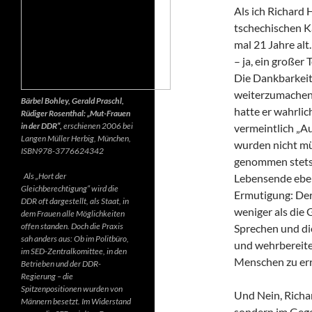
Als ich Richard 
tschechischen K
mal 21 Jahre alt.
– ja, ein großer
Die Dankbarkeit 
weiterzumachen.
Bärbel Bohley, Gerald Praschl,
hatte er wahrlic
Rüdiger Rosenthal: „Mut-Frauen
in der DDR“,
erschienen 2006 bei
vermeintlich „Au
Langen Müller Herbig, München,
wurden nicht mü
ISBN978-3776624342
genommen stets d
Als „Hort der
Lebensende ebenf
Gleichberechtigung“ wird die
Ermutigung: Der 
DDR oft dargestellt, als Staat, in
weniger als die 
dem Frauen alle Möglichkeiten
offen standen. Doch die Praxis
Sprechen und di
sah anders aus: Ob im Politbüro,
und wehrbereite
im SED-Zentralkomittee, in den
Menschen zu err
Betrieben und der DDR-
Regierung – die
Spitzenpositionen wurden von
Und Nein, Richar
Männern besetzt. Im Widerstand
sondern im Gegen