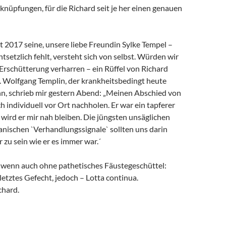
rknüpfungen, für die Richard seit je her einen genauen
it 2017 seine, unsere liebe Freundin Sylke Tempel –
ntsetzlich fehlt, versteht sich von selbst. Würden wir
 Erschütterung verharren – ein Rüffel von Richard
. Wolfgang Templin, der krankheitsbedingt heute
ann, schrieb mir gestern Abend: „Meinen Abschied von
h individuell vor Ort nachholen. Er war ein tapferer
wird er mir nah bleiben. Die jüngsten unsäglichen
anischen `Verhandlungssignale` sollten uns darin
r zu sein wie er es immer war.´
, wenn auch ohne pathetisches Fäustegeschüttel:
 letztes Gefecht, jedoch – Lotta continua.
chard.