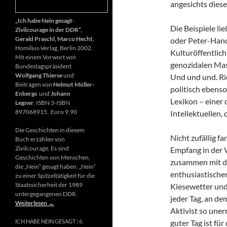
angesichts diese
„Ich habe Nein gesagt-
Die Beispiele li
Zivilcourage in der DDR“,
Gerald Praschl, Marco Hecht,
oder Peter-Hand
Homilius-Verlag, Berlin 2002.
Kulturöffentlich
Mit einem Vorwort von
genozidalen Mas
Bundestagspräsident
Wolfgang Thierse
und
Und und und. Ri
Beiträgen von
Helmut Müller-
politisch ebenso
Enbergs
und
Johann
Lexikon – einer
Legner
, ISBN 3-ISBN
897068915, Euro 9,90
Intellektuellen,
Die Geschichten in diesem
Nicht zufällig f
Buch erzählen von
Zivilcourage. Es sind
Empfang in der 
Geschichten von Menschen,
zusammen mit d
die „Nein“ gesagt haben. „Nein“
enthusiastischen
zu einer Spitzeltätigkeit für die
Staatssicherheit der 1989
Kiesewetter und
untergegangenen DDR.
jeder Tag, an de
Weiterlesen
→
Aktivist so uner
guter Tag ist fü
ICH HABE NEIN GESAGT
6.