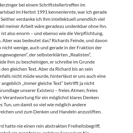
Herzinger bei einem Schriftstellertreffen im
arlsbad im Herbst 1991 kennenlernte, war ich gerade
 Seither verdanke ich ihm intellektuell unendlich viel
 Teil meiner Arbeit wäre geradezu undenkbar ohne ihn.
ist also enorm – und ebenso wie die Verpflichtung,
 Aber was bedeutet das? Richards Feinde, und davon
h nicht wenige, auch und gerade in der Fraktion der
sgewogenen“, der selbsterklärten „Realisten“,
de ihm zu bescheinigen, er schreibe im Grunde
en gleichen Text. Aber da Richard bis an sein
alls nicht müde wurde, hinterlässt er uns auch eine
angeblich „immer gleiche Text“ betrifft ja nicht
Grundlage unserer Existenz – freies Atmen, freies
e Verantwortung für ein möglichst klares Denken
s Tun, um damit so viel wie möglich andere
eichen und zum Denken und Handeln anzustiften.
d hatte nie einen rein abstrakten Freiheitsbegriff,
teil ein ganz feines, präzises Sensorium für