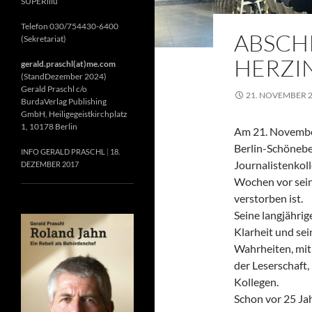
SUPERillu
Telefon 030/754430-6400
ABSCH
(Sekretariat)
HERZIN
gerald.praschl(at)me.com
(StandDezember 2024)
Gerald Praschl c/o
21. NOVEMBER 
BurdaVerlag Publishing
GmbH, Heiligegeistkirchplatz
1, 10178 Berlin
Am 21. November
Berlin-Schönebe
INFO GERALD PRASCHL
18.
Journalistenkol
DEZEMBER 2017
Wochen vor sein
verstorben ist.
Seine langjährig
Klarheit und se
Wahrheiten, mit 
der Leserschaft
Kollegen.
Schon vor 25 Jah