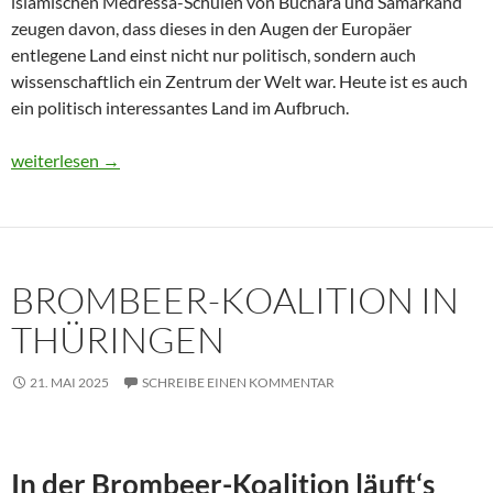
islamischen Medressa-Schulen von Buchara und Samarkand
zeugen davon, dass dieses in den Augen der Europäer
entlegene Land einst nicht nur politisch, sondern auch
wissenschaftlich ein Zentrum der Welt war. Heute ist es auch
ein politisch interessantes Land im Aufbruch.
Usbekistan 2025: Unterwegs in einem Land im Aufbruch
weiterlesen
→
BROMBEER-KOALITION IN
THÜRINGEN
21. MAI 2025
SCHREIBE EINEN KOMMENTAR
In der Brombeer-Koalition läuft‘s