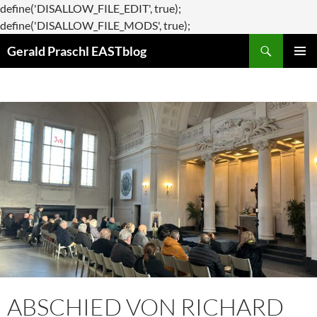
define('DISALLOW_FILE_EDIT', true);
Zum
define('DISALLOW_FILE_MODS', true);
Suchen
Inhalt
Gerald Praschl EASTblog
springen
PRIMÄR
MENÜ
ABSCHIED VON RICHARD