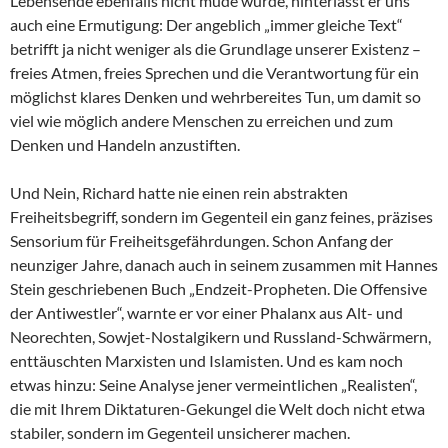
Lebensende ebenfalls nicht müde wurde, hinterlässt er uns
auch eine Ermutigung: Der angeblich „immer gleiche Text“
betrifft ja nicht weniger als die Grundlage unserer Existenz –
freies Atmen, freies Sprechen und die Verantwortung für ein
möglichst klares Denken und wehrbereites Tun, um damit so
viel wie möglich andere Menschen zu erreichen und zum
Denken und Handeln anzustiften.
Und Nein, Richard hatte nie einen rein abstrakten
Freiheitsbegriff, sondern im Gegenteil ein ganz feines, präzises
Sensorium für Freiheitsgefährdungen. Schon Anfang der
neunziger Jahre, danach auch in seinem zusammen mit Hannes
Stein geschriebenen Buch „Endzeit-Propheten. Die Offensive
der Antiwestler“, warnte er vor einer Phalanx aus Alt- und
Neorechten, Sowjet-Nostalgikern und Russland-Schwärmern,
enttäuschten Marxisten und Islamisten. Und es kam noch
etwas hinzu: Seine Analyse jener vermeintlichen „Realisten“,
die mit Ihrem Diktaturen-Gekungel die Welt doch nicht etwa
stabiler, sondern im Gegenteil unsicherer machen.