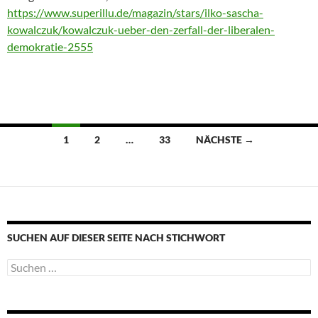
https://www.superillu.de/magazin/stars/ilko-sascha-
kowalczuk/kowalczuk-ueber-den-zerfall-der-liberalen-
demokratie-2555
Beitragsnavigation
1
2
…
33
NÄCHSTE →
SUCHEN AUF DIESER SEITE NACH STICHWORT
Suche
nach: