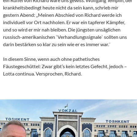
ein Rüffel von Richard wäre uns gewiss. Wolfgang Templin, der
krankheitsbedingt heute nicht da sein kann, schrieb mir
gestern Abend: „Meinen Abschied von Richard werde ich
individuell vor Ort nachholen. Er war ein tapferer Kämpfer,
und so wird er mir nah bleiben. Die jüngsten unsäglichen
russisch-amerikanischen `Verhandlungssignale` sollten uns
darin bestärken so klar zu sein wie er es immer war.´
In diesem Sinne, wenn auch ohne pathetisches
Fäustegeschüttel: Zwar gibt’s kein letztes Gefecht, jedoch –
Lotta continua. Versprochen, Richard.