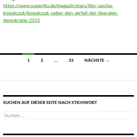
https://www.superillu.de/magazin/stars/ilko-sascha-
kowalczuk/kowalczuk-ueber-den-zerfall-der-liberalen-
demokratie-2555
Beitragsnavigation
1
2
…
33
NÄCHSTE →
SUCHEN AUF DIESER SEITE NACH STICHWORT
Suche
nach: