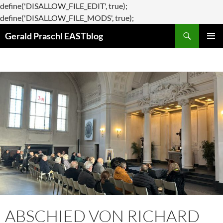
define('DISALLOW_FILE_EDIT', true);
Zum
define('DISALLOW_FILE_MODS', true);
Suchen
Inhalt
Gerald Praschl EASTblog
springen
PRIMÄR
MENÜ
ABSCHIED VON RICHARD