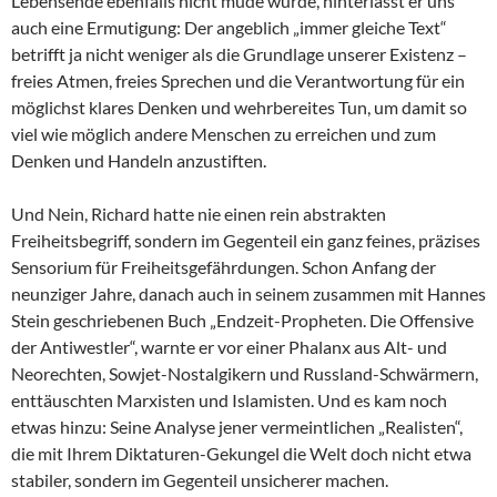
Lebensende ebenfalls nicht müde wurde, hinterlässt er uns
auch eine Ermutigung: Der angeblich „immer gleiche Text“
betrifft ja nicht weniger als die Grundlage unserer Existenz –
freies Atmen, freies Sprechen und die Verantwortung für ein
möglichst klares Denken und wehrbereites Tun, um damit so
viel wie möglich andere Menschen zu erreichen und zum
Denken und Handeln anzustiften.
Und Nein, Richard hatte nie einen rein abstrakten
Freiheitsbegriff, sondern im Gegenteil ein ganz feines, präzises
Sensorium für Freiheitsgefährdungen. Schon Anfang der
neunziger Jahre, danach auch in seinem zusammen mit Hannes
Stein geschriebenen Buch „Endzeit-Propheten. Die Offensive
der Antiwestler“, warnte er vor einer Phalanx aus Alt- und
Neorechten, Sowjet-Nostalgikern und Russland-Schwärmern,
enttäuschten Marxisten und Islamisten. Und es kam noch
etwas hinzu: Seine Analyse jener vermeintlichen „Realisten“,
die mit Ihrem Diktaturen-Gekungel die Welt doch nicht etwa
stabiler, sondern im Gegenteil unsicherer machen.