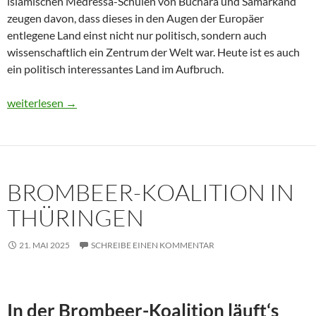
islamischen Medressa-Schulen von Buchara und Samarkand
zeugen davon, dass dieses in den Augen der Europäer
entlegene Land einst nicht nur politisch, sondern auch
wissenschaftlich ein Zentrum der Welt war. Heute ist es auch
ein politisch interessantes Land im Aufbruch.
Usbekistan 2025: Unterwegs in einem Land im Aufbruch
weiterlesen
→
BROMBEER-KOALITION IN
THÜRINGEN
21. MAI 2025
SCHREIBE EINEN KOMMENTAR
In der Brombeer-Koalition läuft‘s