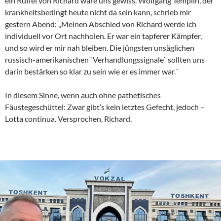
ein Rüffel von Richard wäre uns gewiss. Wolfgang Templin, der
krankheitsbedingt heute nicht da sein kann, schrieb mir
gestern Abend: „Meinen Abschied von Richard werde ich
individuell vor Ort nachholen. Er war ein tapferer Kämpfer,
und so wird er mir nah bleiben. Die jüngsten unsäglichen
russisch-amerikanischen `Verhandlungssignale` sollten uns
darin bestärken so klar zu sein wie er es immer war.´
In diesem Sinne, wenn auch ohne pathetisches
Fäustegeschüttel: Zwar gibt’s kein letztes Gefecht, jedoch –
Lotta continua. Versprochen, Richard.