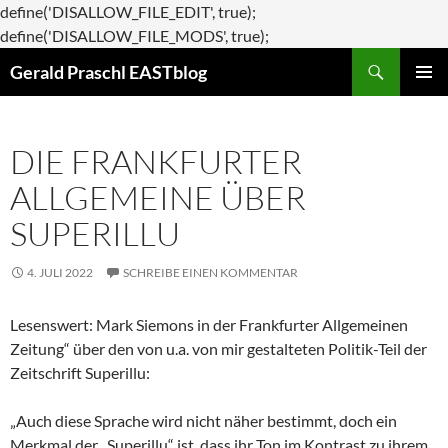
define('DISALLOW_FILE_EDIT', true);
Zum
define('DISALLOW_FILE_MODS', true);
Suchen
Inhalt
Gerald Praschl EASTblog
springen
PRIMÄR
MENÜ
DIE FRANKFURTER
ALLGEMEINE ÜBER
SUPERILLU
4. JULI 2022
SCHREIBE EINEN KOMMENTAR
Lesenswert: Mark Siemons in der Frankfurter Allgemeinen
Zeitung“ über den von u.a. von mir gestalteten Politik-Teil der
Zeitschrift Superillu:
„Auch diese Sprache wird nicht näher bestimmt, doch ein
Merkmal der „Superillu“ ist, dass ihr Ton im Kontrast zu ihrem