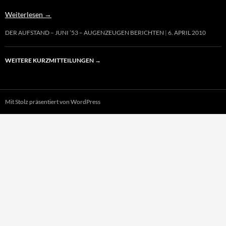
Weiterlesen
→
DER AUFSTAND – JUNI ’53 – AUGENZEUGEN BERICHTEN
6. APRIL 2010
WEITERE KURZMITTEILUNGEN
→
Mit Stolz präsentiert von WordPress