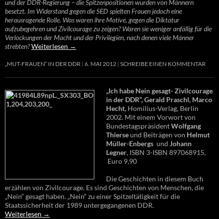
und der DDR-Regierung – die Spitzenpositionen wurden von Männern
besetzt. Im Widerstand gegen die SED spielten Frauen jedoch eine
herausragende Rolle. Was waren ihre Motive, gegen die Diktatur
aufzubegehren und Zivilcourage zu zeigen? Waren sie weniger anfällig für die
Verlockungen der Macht und der Privilegien, nach denen viele Männer
strebten?
Weiterlesen
→
„MUT-FRAUEN“ IN DER DDR
6. MAI 2012
SCHREIBE EINEN KOMMENTAR
„Ich habe Nein gesagt- Zivilcourage
in der DDR“, Gerald Praschl, Marco
Hecht,
Homilius-Verlag, Berlin
2002. Mit einem Vorwort von
Bundestagspräsident
Wolfgang
Thierse
und Beiträgen von
Helmut
Müller-Enbergs
und
Johann
Legner
, ISBN 3-ISBN 897068915,
Euro 9,90
Die Geschichten in diesem Buch
erzählen von Zivilcourage. Es sind Geschichten von Menschen, die
„Nein“ gesagt haben. „Nein“ zu einer Spitzeltätigkeit für die
Staatssicherheit der 1989 untergegangenen DDR.
Weiterlesen
→