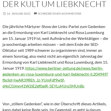
DER KULT UM LIEBKNECHT
16. JANUAR 2022
SCHREIBE EINEN KOMMENTAR
Die jährliche Märtyrer-Show der Links-Partei zum Gedenken
an die Ermordung von Karl Liebknecht und Rosa Luxemburg
am 15. Januar 1919 ist, weil Aufmärsche der Werktätigen – die
ja wochentags arbeiten müssen – seit dem Ende der SED-
Diktatur seit 1989 schwerer zu organisieren sind, immer an
einem Sonntag, also meist nicht am eigentlich Jahrestag der
Ermordung von Karl Liebknecht und Rosa Luxemburg, dem 15.
Januar 1919.
https://www.berliner-zeitung.de/news/berlin-
gedenken-an-rosa-luxemburg-und-karl-liebknecht-li.204949?
fbclid=IwAR39REh_Jz-YUmFdf9wSf-
d4sC0Jmn41W2jE2gf0aiR-5EYLsMJro5MUnBc
Von „stillem Gedenken“, wie in der Überschrift dieses Artikels,
kann dabei keine Rede sein. Im Gegenteil, es geht ja darum,