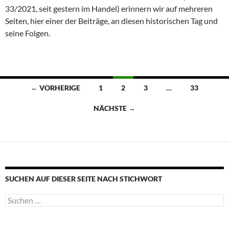
33/2021, seit gestern im Handel) erinnern wir auf mehreren
Seiten, hier einer der Beiträge, an diesen historischen Tag und
seine Folgen.
Beitragsnavigation
← VORHERIGE
1
2
3
…
33
NÄCHSTE →
SUCHEN AUF DIESER SEITE NACH STICHWORT
Suche
nach: