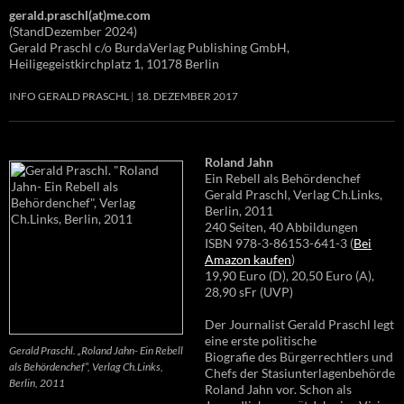
gerald.praschl(at)me.com
(StandDezember 2024)
Gerald Praschl c/o BurdaVerlag Publishing GmbH,
Heiligegeistkirchplatz 1, 10178 Berlin
INFO GERALD PRASCHL
18. DEZEMBER 2017
Roland Jahn
Ein Rebell als Behördenchef
Gerald Praschl, Verlag Ch.Links,
Berlin, 2011
240 Seiten, 40 Abbildungen
ISBN 978-3-86153-641-3 (
Bei
Amazon kaufen
)
19,90 Euro (D), 20,50 Euro (A),
28,90 sFr (UVP)
Der Journalist Gerald Praschl legt
eine erste politische
Gerald Praschl. „Roland Jahn- Ein Rebell
Biografie des Bürgerrechtlers und
als Behördenchef“, Verlag Ch.Links,
Chefs der Stasiunterlagenbehörde
Berlin, 2011
Roland Jahn vor. Schon als