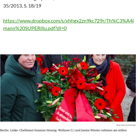
35/2013, S. 18/19
https://www.dropbox.com/s/xhhgx2zn9kc729r/Th%C3%A4l
mann%20SUPERillu.pdf?dl=0