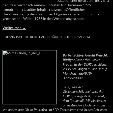
Jugendlicher gerät Jahn ins Visier
der Stasi, wird nach seinem Eintreten für Biermann 1976
exmatrikuliert, später inhaftiert, wegen »Öffentlicher
Herabwürdigung der staatlichen Organe« verurteilt und schließlich
gegen seinen Willen 1983 in den Westen abgeschoben.
Weiterlesen
→
ROLAND JAHN-EIN REBELL ALS BEHÖRDENCHEF
6. MAI 2013
Bärbel Bohley, Gerald Praschl,
Rüdiger Rosenthal: „Mut-
Frauen in der DDR“,
erschienen
2006 bei Langen Müller Herbig,
München, ISBN978-
3776624342
Als „Hort der
Gleichberechtigung“ wird die
DDR oft dargestellt, als Staat, in
dem Frauen alle Möglichkeiten
offen standen. Doch die Praxis
sah anders aus: Ob im Politbüro, im SED-Zentralkomittee, in den Betrieben