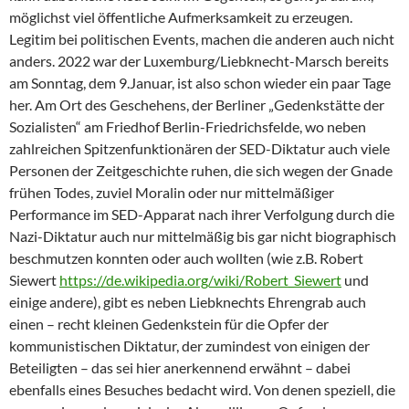
möglichst viel öffentliche Aufmerksamkeit zu erzeugen.
Legitim bei politischen Events, machen die anderen auch nicht
anders. 2022 war der Luxemburg/Liebknecht-Marsch bereits
am Sonntag, dem 9.Januar, ist also schon wieder ein paar Tage
her. Am Ort des Geschehens, der Berliner „Gedenkstätte der
Sozialisten“ am Friedhof Berlin-Friedrichsfelde, wo neben
zahlreichen Spitzenfunktionären der SED-Diktatur auch viele
Personen der Zeitgeschichte ruhen, die sich wegen der Gnade
frühen Todes, zuviel Moralin oder nur mittelmäßiger
Performance im SED-Apparat nach ihrer Verfolgung durch die
Nazi-Diktatur auch nur mittelmäßig bis gar nicht biographisch
beschmutzen konnten oder auch wollten (wie z.B. Robert
Siewert
https://de.wikipedia.org/wiki/Robert_Siewert
und
einige andere), gibt es neben Liebknechts Ehrengrab auch
einen – recht kleinen Gedenkstein für die Opfer der
kommunistischen Diktatur, der zumindest von einigen der
Beteiligten – das sei hier anerkennend erwähnt – dabei
ebenfalls eines Besuches bedacht wird. Von denen speziell, die