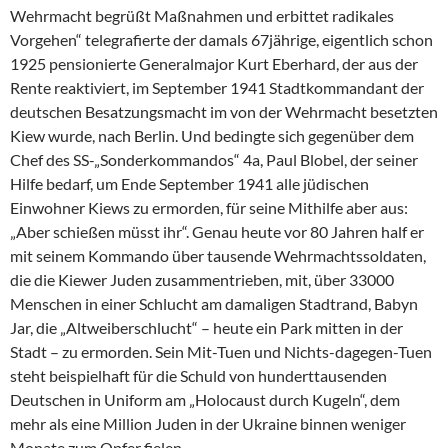
Wehrmacht begrüßt Maßnahmen und erbittet radikales
Vorgehen“ telegrafierte der damals 67jährige, eigentlich schon
1925 pensionierte Generalmajor Kurt Eberhard, der aus der
Rente reaktiviert, im September 1941 Stadtkommandant der
deutschen Besatzungsmacht im von der Wehrmacht besetzten
Kiew wurde, nach Berlin. Und bedingte sich gegenüber dem
Chef des SS-„Sonderkommandos“ 4a, Paul Blobel, der seiner
Hilfe bedarf, um Ende September 1941 alle jüdischen
Einwohner Kiews zu ermorden, für seine Mithilfe aber aus:
„Aber schießen müsst ihr“. Genau heute vor 80 Jahren half er
mit seinem Kommando über tausende Wehrmachtssoldaten,
die die Kiewer Juden zusammentrieben, mit, über 33000
Menschen in einer Schlucht am damaligen Stadtrand, Babyn
Jar, die „Altweiberschlucht“ – heute ein Park mitten in der
Stadt – zu ermorden. Sein Mit-Tuen und Nichts-dagegen-Tuen
steht beispielhaft für die Schuld von hunderttausenden
Deutschen in Uniform am „Holocaust durch Kugeln“, dem
mehr als eine Million Juden in der Ukraine binnen weniger
Monate zum Opfer fielen.