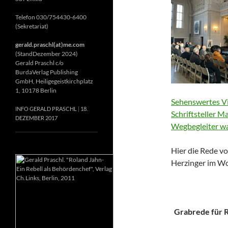
Telefon 030/754430-6400
(Sekretariat)
gerald.praschl(at)me.com
(StandDezember 2024)
Gerald Praschl c/o
BurdaVerlag Publishing
GmbH, Heiligegeistkirchplatz
1, 10178 Berlin
Sehenswertes Vi
INFO GERALD PRASCHL
18.
Schriftsteller M
DEZEMBER 2017
Wegbegleiter wa
Hier die Rede vo
Herzinger im Wo
Grabrede für Ri