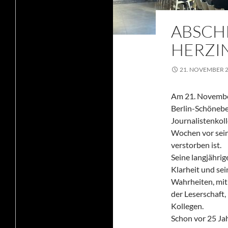
ABSCH
HERZIN
21. NOVEMBER 
Am 21. November
Berlin-Schönebe
Journalistenkol
Wochen vor sein
verstorben ist.
Seine langjährig
Klarheit und se
Wahrheiten, mit 
der Leserschaft
Kollegen.
Schon vor 25 Jah