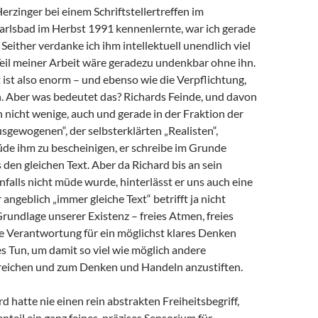
Herzinger bei einem Schriftstellertreffen im
arlsbad im Herbst 1991 kennenlernte, war ich gerade
 Seither verdanke ich ihm intellektuell unendlich viel
 Teil meiner Arbeit wäre geradezu undenkbar ohne ihn.
ist also enorm – und ebenso wie die Verpflichtung,
 Aber was bedeutet das? Richards Feinde, und davon
h nicht wenige, auch und gerade in der Fraktion der
sgewogenen“, der selbsterklärten „Realisten“,
de ihm zu bescheinigen, er schreibe im Grunde
en gleichen Text. Aber da Richard bis an sein
alls nicht müde wurde, hinterlässt er uns auch eine
angeblich „immer gleiche Text“ betrifft ja nicht
Grundlage unserer Existenz – freies Atmen, freies
e Verantwortung für ein möglichst klares Denken
s Tun, um damit so viel wie möglich andere
eichen und zum Denken und Handeln anzustiften.
d hatte nie einen rein abstrakten Freiheitsbegriff,
teil ein ganz feines, präzises Sensorium für