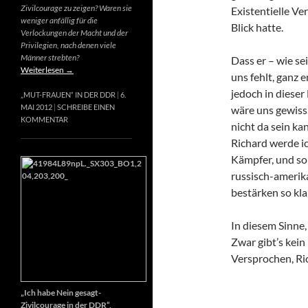
Zivilcourage zu zeigen? Waren sie
Existentielle Ve
weniger anfällig für die
Blick hatte.
Verlockungen der Macht und der
Privilegien, nach denen viele
Männer strebten?
Dass er – wie se
Weiterlesen
→
uns fehlt, ganz e
jedoch in dieser
„MUT-FRAUEN“ IN DER DDR
6.
MAI 2012
SCHREIBE EINEN
wäre uns gewiss
KOMMENTAR
nicht da sein k
Richard werde ic
Kämpfer, und so 
russisch-amerik
bestärken so kla
In diesem Sinne
Zwar gibt’s kein
Versprochen, Ri
„Ich habe Nein gesagt-
Zivilcourage in der DDR“,