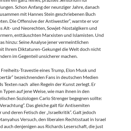
dungen. Schon Anfang der neunziger Jahre, danach
zusammen mit Hannes Stein geschriebenen Buch
en. Die Offensive der Antiwestler“, warnte er vor
us Alt- und Neorechten, Sowjet-Nostalgikern und
mern, enttäuschten Marxisten und Islamisten. Und
as hinzu: Seine Analyse jener vermeintlichen
 mit Ihrem Diktaturen-Gekungel die Welt doch nicht
ondern im Gegenteil unsicherer machen.
e Freiheits-Travestie eines Trump, Elon Musk und
libertär“ bezeichnenden Fans in deutschen Medien
s Texten nach allen Regeln der Kunst zerlegt. Er
n Typen auf jene Weise, wie man ihnen in den
lischen Soziologen Carlo Strenger begegnen sollte:
r Verachtung“. Das gleiche galt für Antisemiten
 und deren Fetisch der „Israelkritik“. Galt jedoch
anyahus Versuch, den liberalen Rechtsstaat in Israel
nd auch denjenigen aus Richards Leserschaft, die just