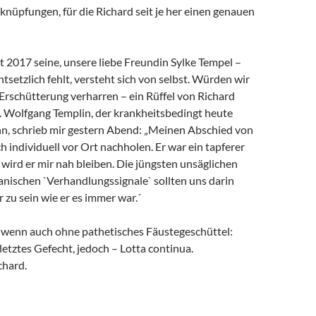
rknüpfungen, für die Richard seit je her einen genauen
it 2017 seine, unsere liebe Freundin Sylke Tempel –
ntsetzlich fehlt, versteht sich von selbst. Würden wir
 Erschütterung verharren – ein Rüffel von Richard
. Wolfgang Templin, der krankheitsbedingt heute
ann, schrieb mir gestern Abend: „Meinen Abschied von
h individuell vor Ort nachholen. Er war ein tapferer
wird er mir nah bleiben. Die jüngsten unsäglichen
anischen `Verhandlungssignale` sollten uns darin
r zu sein wie er es immer war.´
, wenn auch ohne pathetisches Fäustegeschüttel:
 letztes Gefecht, jedoch – Lotta continua.
chard.