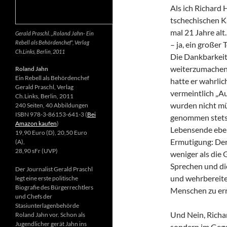
Als ich Richard 
tschechischen K
mal 21 Jahre alt.
Gerald Praschl. „Roland Jahn- Ein
Rebell als Behördenchef“, Verlag
– ja, ein großer
Ch.Links, Berlin, 2011
Die Dankbarkeit 
weiterzumachen.
Roland Jahn
Ein Rebell als Behördenchef
hatte er wahrlic
Gerald Praschl, Verlag
vermeintlich „Au
Ch.Links, Berlin, 2011
wurden nicht mü
240 Seiten, 40 Abbildungen
ISBN 978-3-86153-641-3 (
Bei
genommen stets d
Amazon kaufen
)
Lebensende ebenf
19,90 Euro (D), 20,50 Euro
Ermutigung: Der 
(A),
28,90 sFr (UVP)
weniger als die 
Sprechen und di
Der Journalist Gerald Praschl
und wehrbereite
legt eine erste politische
Biografie des Bürgerrechtlers
Menschen zu err
und Chefs der
Stasiunterlagenbehörde
Und Nein, Richar
Roland Jahn vor. Schon als
Jugendlicher gerät Jahn ins
sondern im Gegen