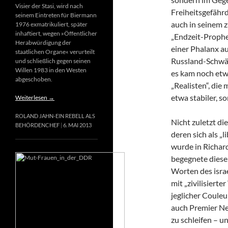
Visier der Stasi, wird nach
Freiheitsgefähr
seinem Eintreten für Biermann
auch in seinem 
1976 exmatrikuliert, später
inhaftiert, wegen »Öffentlicher
„Endzeit-Prophet
Herabwürdigung der
einer Phalanx a
staatlichen Organe« verurteilt
Russland-Schwär
und schließlich gegen seinen
Willen 1983 in den Westen
es kam noch etw
abgeschoben.
„Realisten“, die
etwa stabiler, s
Weiterlesen
→
ROLAND JAHN-EIN REBELL ALS
Nicht zuletzt di
BEHÖRDENCHEF
6. MAI 2013
deren sich als „
wurde in Richard
begegnete diese
Worten des israe
mit „zivilisierte
jeglicher Couleur
auch Premier Net
zu schleifen – u