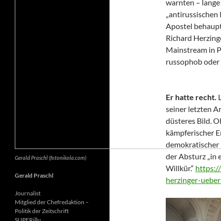
warnten – lange 
„antirussischen
Apostel behaupte
Richard Herzing
Mainstream in Po
russophob oder 
Er hatte recht.
seiner letzten Ar
düsteres Bild. 
kämpferischer E
demokratischer 
der Absturz „in 
Gerald Praschl (fotonikola.com)
Willkür.“
https:/
Gerald Praschl
herzinger-ueber
Journalist
Mitglied der Chefredaktion –
Politik der Zeitschrift
SUPERillu