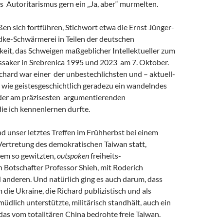
s Autoritarismus gern ein „Ja, aber“ murmelten.
eßen sich fortführen, Stichwort etwa die Ernst Jünger-
ke-Schwärmerei in Teilen der deutschen
keit, das Schweigen maßgeblicher Intellektueller zum
saker in Srebrenica 1995 und 2023 am 7. Oktober.
chard war einer der unbestechlichsten und – aktuell-
 wie geistesgeschichtlich geradezu ein wandelndes
 der am präzisesten argumentierenden
 die ich kennenlernen durfte.
and unser letztes Treffen im Frühherbst bei einem
Vertretung des demokratischen Taiwan statt,
em so gewitzten,
outspoken
freiheits-
 Botschafter Professor Shieh, mit Roderich
 anderen. Und natürlich ging es auch darum, dass
m die Ukraine, die Richard publizistisch und als
müdlich unterstützte, militärisch standhält, auch ein
r das vom totalitären China bedrohte freie Taiwan.