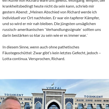
ein Rüffel von Richard wäre uns gewiss. Wolfgang Templin, der
krankheitsbedingt heute nicht da sein kann, schrieb mir
gestern Abend: „Meinen Abschied von Richard werde ich
individuell vor Ort nachholen. Er war ein tapferer Kämpfer,
und so wird er mir nah bleiben. Die jüngsten unsäglichen
russisch-amerikanischen `Verhandlungssignale` sollten uns
darin bestärken so klar zu sein wie er es immer war.´
In diesem Sinne, wenn auch ohne pathetisches
Fäustegeschüttel: Zwar gibt’s kein letztes Gefecht, jedoch –
Lotta continua. Versprochen, Richard.