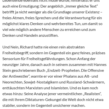
Lebensende ebenfalls nicht müde wurde, hinterlässt er uns
auch eine Ermutigung: Der angeblich „immer gleiche Text“
betrifft ja nicht weniger als die Grundlage unserer Existenz –
freies Atmen, freies Sprechen und die Verantwortung für ein
möglichst klares Denken und wehrbereites Tun, um damit so
viel wie möglich andere Menschen zu erreichen und zum
Denken und Handeln anzustiften.
Und Nein, Richard hatte nie einen rein abstrakten
Freiheitsbegriff, sondern im Gegenteil ein ganz feines, präzises
Sensorium für Freiheitsgefährdungen. Schon Anfang der
neunziger Jahre, danach auch in seinem zusammen mit Hannes
Stein geschriebenen Buch „Endzeit-Propheten. Die Offensive
der Antiwestler“, warnte er vor einer Phalanx aus Alt- und
Neorechten, Sowjet-Nostalgikern und Russland-Schwärmern,
enttäuschten Marxisten und Islamisten. Und es kam noch
etwas hinzu: Seine Analyse jener vermeintlichen „Realisten“,
die mit Ihrem Diktaturen-Gekungel die Welt doch nicht etwa
stabiler, sondern im Gegenteil unsicherer machen.