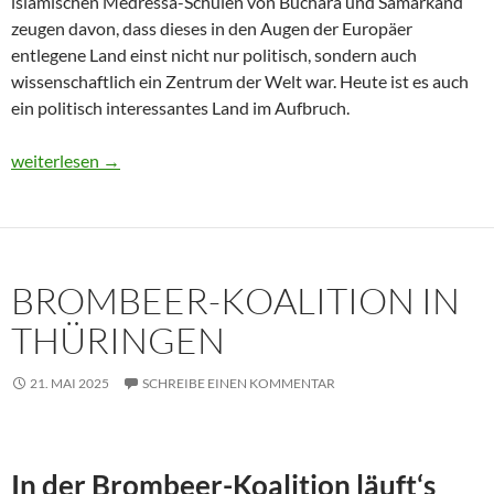
islamischen Medressa-Schulen von Buchara und Samarkand
zeugen davon, dass dieses in den Augen der Europäer
entlegene Land einst nicht nur politisch, sondern auch
wissenschaftlich ein Zentrum der Welt war. Heute ist es auch
ein politisch interessantes Land im Aufbruch.
Usbekistan 2025: Unterwegs in einem Land im Aufbruch
weiterlesen
→
BROMBEER-KOALITION IN
THÜRINGEN
21. MAI 2025
SCHREIBE EINEN KOMMENTAR
In der Brombeer-Koalition läuft‘s