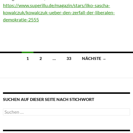
https://www.superillu.de/magazin/stars/ilko-sascha-
kowalczuk/kowalczuk-ueber-den-zerfall-der-liberalen-
demokratie-2555
Beitragsnavigation
1
2
…
33
NÄCHSTE →
SUCHEN AUF DIESER SEITE NACH STICHWORT
Suche
nach: