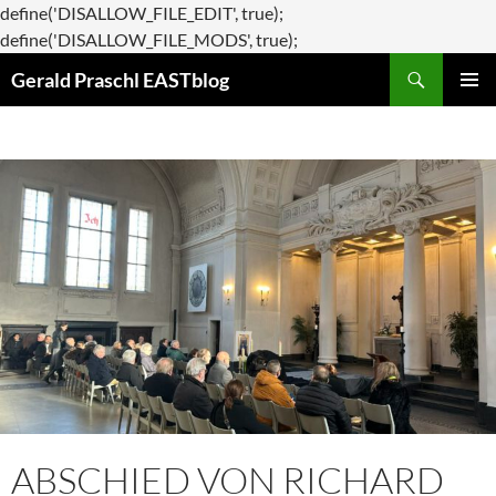
define('DISALLOW_FILE_EDIT', true);
Zum
define('DISALLOW_FILE_MODS', true);
Suchen
Inhalt
Gerald Praschl EASTblog
springen
PRIMÄR
MENÜ
ABSCHIED VON RICHARD