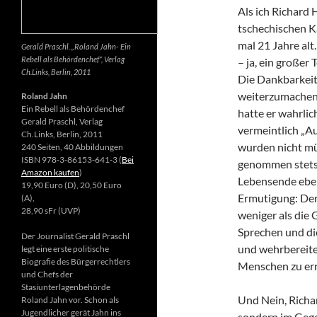
Als ich Richard 
tschechischen K
mal 21 Jahre alt.
Gerald Praschl. „Roland Jahn- Ein
Rebell als Behördenchef“, Verlag
– ja, ein großer
Ch.Links, Berlin, 2011
Die Dankbarkeit 
weiterzumachen.
Roland Jahn
Ein Rebell als Behördenchef
hatte er wahrlic
Gerald Praschl, Verlag
vermeintlich „Au
Ch.Links, Berlin, 2011
wurden nicht mü
240 Seiten, 40 Abbildungen
ISBN 978-3-86153-641-3 (
Bei
genommen stets d
Amazon kaufen
)
Lebensende ebenf
19,90 Euro (D), 20,50 Euro
Ermutigung: Der 
(A),
28,90 sFr (UVP)
weniger als die 
Sprechen und di
Der Journalist Gerald Praschl
und wehrbereite
legt eine erste politische
Biografie des Bürgerrechtlers
Menschen zu err
und Chefs der
Stasiunterlagenbehörde
Und Nein, Richar
Roland Jahn vor. Schon als
Jugendlicher gerät Jahn ins
sondern im Gegen