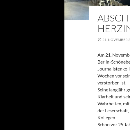
ABSCH
HERZIN
21. NOVEMBER 
Am 21. November
Berlin-Schönebe
Journalistenkol
Wochen vor sein
verstorben ist.
Seine langjährig
Klarheit und se
Wahrheiten, mit 
der Leserschaft
Kollegen.
Schon vor 25 Jah