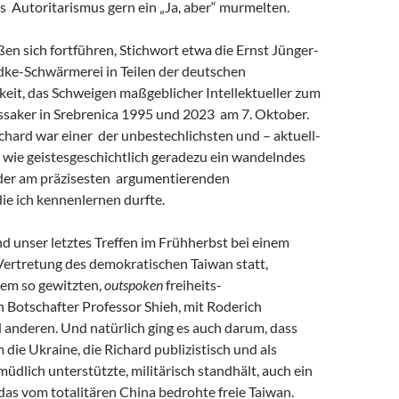
s Autoritarismus gern ein „Ja, aber“ murmelten.
eßen sich fortführen, Stichwort etwa die Ernst Jünger-
ke-Schwärmerei in Teilen der deutschen
keit, das Schweigen maßgeblicher Intellektueller zum
saker in Srebrenica 1995 und 2023 am 7. Oktober.
chard war einer der unbestechlichsten und – aktuell-
 wie geistesgeschichtlich geradezu ein wandelndes
 der am präzisesten argumentierenden
 die ich kennenlernen durfte.
and unser letztes Treffen im Frühherbst bei einem
Vertretung des demokratischen Taiwan statt,
em so gewitzten,
outspoken
freiheits-
 Botschafter Professor Shieh, mit Roderich
 anderen. Und natürlich ging es auch darum, dass
m die Ukraine, die Richard publizistisch und als
müdlich unterstützte, militärisch standhält, auch ein
r das vom totalitären China bedrohte freie Taiwan.