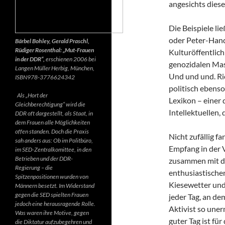
angesichts diese
Die Beispiele li
oder Peter-Hand
Bärbel Bohley, Gerald Praschl,
Rüdiger Rosenthal: „Mut-Frauen
Kulturöffentlich
in der DDR“,
erschienen 2006 bei
genozidalen Mas
Langen Müller Herbig, München,
Und und und. Ri
ISBN978-3776624342
politisch ebenso
Als „Hort der
Lexikon – einer
Gleichberechtigung“ wird die
Intellektuellen,
DDR oft dargestellt, als Staat, in
dem Frauen alle Möglichkeiten
offen standen. Doch die Praxis
Nicht zufällig f
sah anders aus: Ob im Politbüro,
Empfang in der 
im SED-Zentralkomittee, in den
Betrieben und der DDR-
zusammen mit d
Regierung – die
enthusiastischen
Spitzenpositionen wurden von
Kiesewetter und
Männern besetzt. Im Widerstand
gegen die SED spielten Frauen
jeder Tag, an de
jedoch eine herausragende Rolle.
Aktivist so uner
Was waren ihre Motive, gegen
guter Tag ist fü
die Diktatur aufzubegehren und