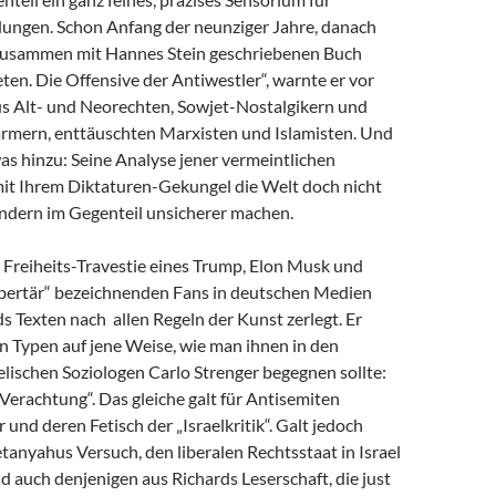
dungen. Schon Anfang der neunziger Jahre, danach
zusammen mit Hannes Stein geschriebenen Buch
en. Die Offensive der Antiwestler“, warnte er vor
us Alt- und Neorechten, Sowjet-Nostalgikern und
mern, enttäuschten Marxisten und Islamisten. Und
as hinzu: Seine Analyse jener vermeintlichen
 mit Ihrem Diktaturen-Gekungel die Welt doch nicht
ondern im Gegenteil unsicherer machen.
e Freiheits-Travestie eines Trump, Elon Musk und
libertär“ bezeichnenden Fans in deutschen Medien
s Texten nach allen Regeln der Kunst zerlegt. Er
n Typen auf jene Weise, wie man ihnen in den
lischen Soziologen Carlo Strenger begegnen sollte:
r Verachtung“. Das gleiche galt für Antisemiten
 und deren Fetisch der „Israelkritik“. Galt jedoch
anyahus Versuch, den liberalen Rechtsstaat in Israel
nd auch denjenigen aus Richards Leserschaft, die just