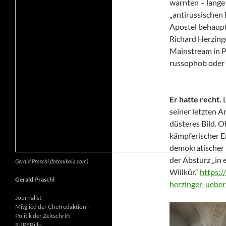
warnten – lange 
„antirussischen
Apostel behaupte
Richard Herzing
Mainstream in Po
russophob oder 
Er hatte recht.
seiner letzten Ar
düsteres Bild. 
kämpferischer E
demokratischer 
der Absturz „in 
Gerald Praschl (fotonikola.com)
Willkür.“
https:/
Gerald Praschl
herzinger-ueber
Journalist
Mitglied der Chefredaktion –
Politik der Zeitschrift
SUPERillu