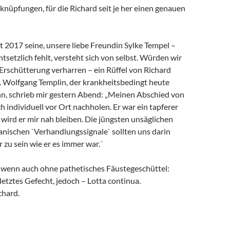
rknüpfungen, für die Richard seit je her einen genauen
it 2017 seine, unsere liebe Freundin Sylke Tempel –
ntsetzlich fehlt, versteht sich von selbst. Würden wir
 Erschütterung verharren – ein Rüffel von Richard
. Wolfgang Templin, der krankheitsbedingt heute
ann, schrieb mir gestern Abend: „Meinen Abschied von
h individuell vor Ort nachholen. Er war ein tapferer
wird er mir nah bleiben. Die jüngsten unsäglichen
anischen `Verhandlungssignale` sollten uns darin
r zu sein wie er es immer war.´
, wenn auch ohne pathetisches Fäustegeschüttel:
 letztes Gefecht, jedoch – Lotta continua.
chard.