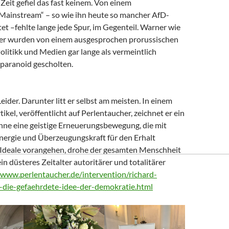
Zeit gefiel das fast keinem. Von einem
 Mainstream“ – so wie ihn heute so mancher AfD-
t –fehlte lange jede Spur, im Gegenteil. Warner wie
er wurden von einem ausgesprochen prorussischen
litikk und Medien gar lange als vermeintlich
paranoid gescholten.
Leider. Darunter litt er selbst am meisten. In einem
tikel, veröffentlicht auf Perlentaucher, zeichnet er ein
Ohne eine geistige Erneuerungsbewegung, die mit
nergie und Überzeugungskraft für den Erhalt
Ideale vorangehen, drohe der gesamten Menschheit
ein düsteres Zeitalter autoritärer und totalitärer
/www.perlentaucher.de/intervention/richard-
-die-gefaehrdete-idee-der-demokratie.html