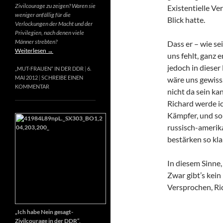
Zivilcourage zu zeigen? Waren sie
Existentielle Ve
weniger anfällig für die
Blick hatte.
Verlockungen der Macht und der
Privilegien, nach denen viele
Männer strebten?
Dass er – wie se
Weiterlesen
→
uns fehlt, ganz e
jedoch in dieser
„MUT-FRAUEN“ IN DER DDR
6.
MAI 2012
SCHREIBE EINEN
wäre uns gewiss
KOMMENTAR
nicht da sein k
Richard werde ic
Kämpfer, und so 
russisch-amerik
bestärken so kla
In diesem Sinne
Zwar gibt’s kein
Versprochen, Ri
„Ich habe Nein gesagt-
Zivilcourage in der DDR“,