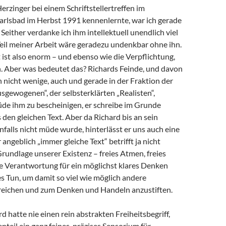
Herzinger bei einem Schriftstellertreffen im
arlsbad im Herbst 1991 kennenlernte, war ich gerade
 Seither verdanke ich ihm intellektuell unendlich viel
 Teil meiner Arbeit wäre geradezu undenkbar ohne ihn.
ist also enorm – und ebenso wie die Verpflichtung,
 Aber was bedeutet das? Richards Feinde, und davon
h nicht wenige, auch und gerade in der Fraktion der
sgewogenen“, der selbsterklärten „Realisten“,
de ihm zu bescheinigen, er schreibe im Grunde
en gleichen Text. Aber da Richard bis an sein
alls nicht müde wurde, hinterlässt er uns auch eine
angeblich „immer gleiche Text“ betrifft ja nicht
Grundlage unserer Existenz – freies Atmen, freies
e Verantwortung für ein möglichst klares Denken
s Tun, um damit so viel wie möglich andere
eichen und zum Denken und Handeln anzustiften.
d hatte nie einen rein abstrakten Freiheitsbegriff,
teil ein ganz feines, präzises Sensorium für