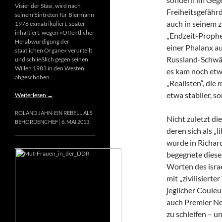
Visier der Stasi, wird nach
Freiheitsgefähr
seinem Eintreten für Biermann
auch in seinem 
1976 exmatrikuliert, später
inhaftiert, wegen »Öffentlicher
„Endzeit-Prophet
Herabwürdigung der
einer Phalanx a
staatlichen Organe« verurteilt
Russland-Schwär
und schließlich gegen seinen
Willen 1983 in den Westen
es kam noch etw
abgeschoben.
„Realisten“, die
etwa stabiler, s
Weiterlesen
→
ROLAND JAHN-EIN REBELL ALS
Nicht zuletzt di
BEHÖRDENCHEF
6. MAI 2013
deren sich als „
wurde in Richard
begegnete diese
Worten des israe
mit „zivilisierte
jeglicher Couleur
auch Premier Net
zu schleifen – u