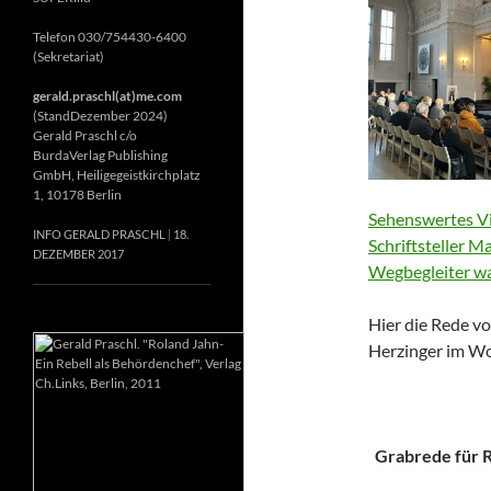
Telefon 030/754430-6400
(Sekretariat)
gerald.praschl(at)me.com
(StandDezember 2024)
Gerald Praschl c/o
BurdaVerlag Publishing
GmbH, Heiligegeistkirchplatz
1, 10178 Berlin
Sehenswertes Vi
INFO GERALD PRASCHL
18.
Schriftsteller M
DEZEMBER 2017
Wegbegleiter wa
Hier die Rede vo
Herzinger im Wo
Grabrede für Ri