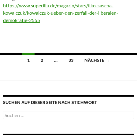
https://www.superillu.de/magazin/stars/ilko-sascha-
kowalczuk/kowalczuk-ueber-den-zerfall-der-liberalen-
demokratie-2555
Beitragsnavigation
1
2
…
33
NÄCHSTE →
SUCHEN AUF DIESER SEITE NACH STICHWORT
Suche
nach: