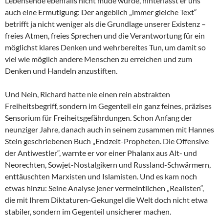
Lebensende ebenfalls nicht müde wurde, hinterlässt er uns
auch eine Ermutigung: Der angeblich „immer gleiche Text“
betrifft ja nicht weniger als die Grundlage unserer Existenz –
freies Atmen, freies Sprechen und die Verantwortung für ein
möglichst klares Denken und wehrbereites Tun, um damit so
viel wie möglich andere Menschen zu erreichen und zum
Denken und Handeln anzustiften.
Und Nein, Richard hatte nie einen rein abstrakten
Freiheitsbegriff, sondern im Gegenteil ein ganz feines, präzises
Sensorium für Freiheitsgefährdungen. Schon Anfang der
neunziger Jahre, danach auch in seinem zusammen mit Hannes
Stein geschriebenen Buch „Endzeit-Propheten. Die Offensive
der Antiwestler“, warnte er vor einer Phalanx aus Alt- und
Neorechten, Sowjet-Nostalgikern und Russland-Schwärmern,
enttäuschten Marxisten und Islamisten. Und es kam noch
etwas hinzu: Seine Analyse jener vermeintlichen „Realisten“,
die mit Ihrem Diktaturen-Gekungel die Welt doch nicht etwa
stabiler, sondern im Gegenteil unsicherer machen.