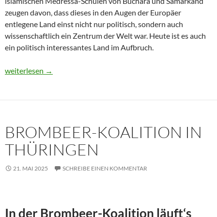
islamischen Medressa-Schulen von Buchara und Samarkand
zeugen davon, dass dieses in den Augen der Europäer
entlegene Land einst nicht nur politisch, sondern auch
wissenschaftlich ein Zentrum der Welt war. Heute ist es auch
ein politisch interessantes Land im Aufbruch.
Usbekistan 2025: Unterwegs in einem Land im Aufbruch
weiterlesen
→
BROMBEER-KOALITION IN
THÜRINGEN
21. MAI 2025
SCHREIBE EINEN KOMMENTAR
In der Brombeer-Koalition läuft‘s