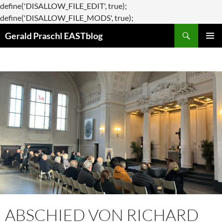
define('DISALLOW_FILE_EDIT', true);
Zum
define('DISALLOW_FILE_MODS', true);
Suchen
Inhalt
Gerald Praschl EASTblog
springen
PRIMÄR
MENÜ
ABSCHIED VON RICHARD