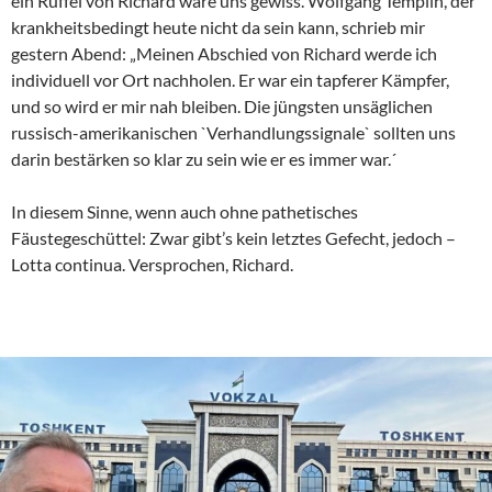
ein Rüffel von Richard wäre uns gewiss. Wolfgang Templin, der
krankheitsbedingt heute nicht da sein kann, schrieb mir
gestern Abend: „Meinen Abschied von Richard werde ich
individuell vor Ort nachholen. Er war ein tapferer Kämpfer,
und so wird er mir nah bleiben. Die jüngsten unsäglichen
russisch-amerikanischen `Verhandlungssignale` sollten uns
darin bestärken so klar zu sein wie er es immer war.´
In diesem Sinne, wenn auch ohne pathetisches
Fäustegeschüttel: Zwar gibt’s kein letztes Gefecht, jedoch –
Lotta continua. Versprochen, Richard.