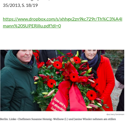
35/2013, S. 18/19
https://www.dropbox.com/s/xhhgx2zn9kc729r/Th%C3%A4l
mann%20SUPERillu.pdf?dl=0