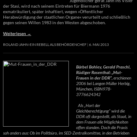
Jugendlicher gerät Jahn ins Visier
der Stasi, wird nach seinem Eintreten für Biermann 1976
exmatrikuliert, später inhaftiert, wegen »Öffentlicher
Herabwürdigung der staatlichen Organe« verurteilt und schließlich
gegen seinen Willen 1983 in den Westen abgeschoben.
Weiterlesen
→
ROLAND JAHN-EIN REBELL ALS BEHÖRDENCHEF
6. MAI 2013
Bärbel Bohley, Gerald Praschl,
Rüdiger Rosenthal: „Mut-
Frauen in der DDR“,
erschienen
2006 bei Langen Müller Herbig,
München, ISBN978-
3776624342
Als „Hort der
Gleichberechtigung“ wird die
DDR oft dargestellt, als Staat, in
dem Frauen alle Möglichkeiten
offen standen. Doch die Praxis
sah anders aus: Ob im Politbüro, im SED-Zentralkomittee, in den Betrieben