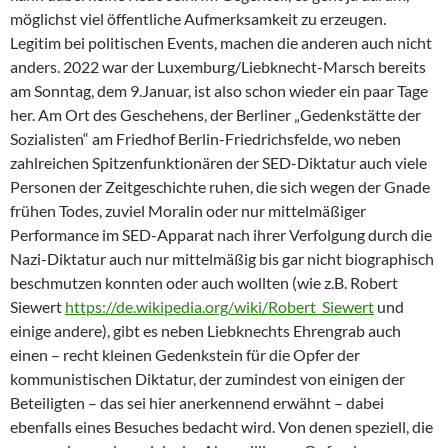
möglichst viel öffentliche Aufmerksamkeit zu erzeugen.
Legitim bei politischen Events, machen die anderen auch nicht
anders. 2022 war der Luxemburg/Liebknecht-Marsch bereits
am Sonntag, dem 9.Januar, ist also schon wieder ein paar Tage
her. Am Ort des Geschehens, der Berliner „Gedenkstätte der
Sozialisten“ am Friedhof Berlin-Friedrichsfelde, wo neben
zahlreichen Spitzenfunktionären der SED-Diktatur auch viele
Personen der Zeitgeschichte ruhen, die sich wegen der Gnade
frühen Todes, zuviel Moralin oder nur mittelmäßiger
Performance im SED-Apparat nach ihrer Verfolgung durch die
Nazi-Diktatur auch nur mittelmäßig bis gar nicht biographisch
beschmutzen konnten oder auch wollten (wie z.B. Robert
Siewert
https://de.wikipedia.org/wiki/Robert_Siewert
und
einige andere), gibt es neben Liebknechts Ehrengrab auch
einen – recht kleinen Gedenkstein für die Opfer der
kommunistischen Diktatur, der zumindest von einigen der
Beteiligten – das sei hier anerkennend erwähnt – dabei
ebenfalls eines Besuches bedacht wird. Von denen speziell, die