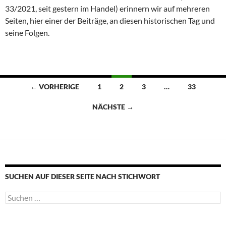
33/2021, seit gestern im Handel) erinnern wir auf mehreren
Seiten, hier einer der Beiträge, an diesen historischen Tag und
seine Folgen.
Beitragsnavigation
← VORHERIGE
1
2
3
…
33
NÄCHSTE →
SUCHEN AUF DIESER SEITE NACH STICHWORT
Suche
nach: