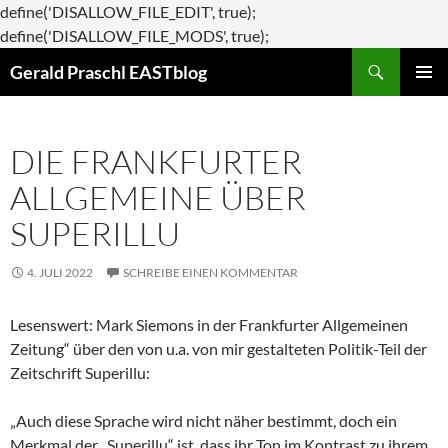
define('DISALLOW_FILE_EDIT', true);
Zum
define('DISALLOW_FILE_MODS', true);
Suchen
Inhalt
Gerald Praschl EASTblog
springen
PRIMÄR
MENÜ
DIE FRANKFURTER
ALLGEMEINE ÜBER
SUPERILLU
4. JULI 2022
SCHREIBE EINEN KOMMENTAR
Lesenswert: Mark Siemons in der Frankfurter Allgemeinen
Zeitung“ über den von u.a. von mir gestalteten Politik-Teil der
Zeitschrift Superillu:
„Auch diese Sprache wird nicht näher bestimmt, doch ein
Merkmal der „Superillu“ ist, dass ihr Ton im Kontrast zu ihrem