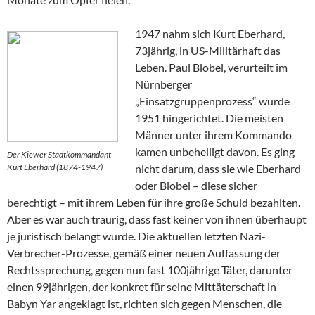
1947 nahm sich Kurt Eberhard,
73jährig, in US-Militärhaft das
Leben. Paul Blobel, verurteilt im
Nürnberger
„Einsatzgruppenprozess“ wurde
1951 hingerichtet. Die meisten
Männer unter ihrem Kommando
kamen unbehelligt davon. Es ging
Der Kiewer Stadtkommandant
Kurt Eberhard (1874-1947)
nicht darum, dass sie wie Eberhard
oder Blobel – diese sicher
berechtigt – mit ihrem Leben für ihre große Schuld bezahlten.
Aber es war auch traurig, dass fast keiner von ihnen überhaupt
je juristisch belangt wurde. Die aktuellen letzten Nazi-
Verbrecher-Prozesse, gemäß einer neuen Auffassung der
Rechtssprechung, gegen nun fast 100jährige Täter, darunter
einen 99jährigen, der konkret für seine Mittäterschaft in
Babyn Yar angeklagt ist, richten sich gegen Menschen, die