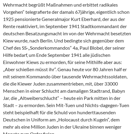
Wehrmacht begrüßt Maßnahmen und erbittet radikales
Vorgehen“ telegrafierte der damals 67jährige, eigentlich schon
1925 pensionierte Generalmajor Kurt Eberhard, der aus der
Rente reaktiviert, im September 1941 Stadtkommandant der
deutschen Besatzungsmacht im von der Wehrmacht besetzten
Kiew wurde, nach Berlin. Und bedingte sich gegenüber dem
Chef des SS-„Sonderkommandos“ 4a, Paul Blobel, der seiner
Hilfe bedarf, um Ende September 1941 alle jüdischen
Einwohner Kiews zu ermorden, für seine Mithilfe aber aus:
„Aber schießen müsst ihr“. Genau heute vor 80 Jahren half er
mit seinem Kommando über tausende Wehrmachtssoldaten,
die die Kiewer Juden zusammentrieben, mit, über 33000
Menschen in einer Schlucht am damaligen Stadtrand, Babyn
Jar, die „Altweiberschlucht“ – heute ein Park mitten in der
Stadt – zu ermorden. Sein Mit-Tuen und Nichts-dagegen-Tuen
steht beispielhaft für die Schuld von hunderttausenden
Deutschen in Uniform am „Holocaust durch Kugeln“, dem
mehr als eine Million Juden in der Ukraine binnen weniger
Monate zum Opfer fielen.