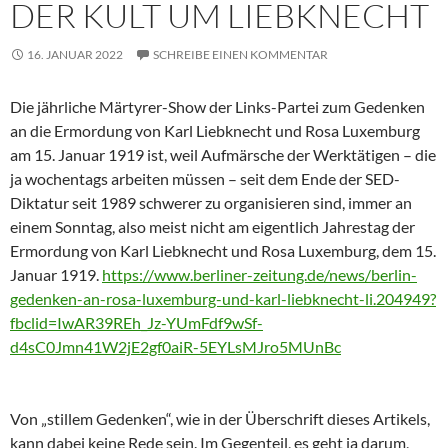
DER KULT UM LIEBKNECHT
16. JANUAR 2022
SCHREIBE EINEN KOMMENTAR
Die jährliche Märtyrer-Show der Links-Partei zum Gedenken
an die Ermordung von Karl Liebknecht und Rosa Luxemburg
am 15. Januar 1919 ist, weil Aufmärsche der Werktätigen – die
ja wochentags arbeiten müssen – seit dem Ende der SED-
Diktatur seit 1989 schwerer zu organisieren sind, immer an
einem Sonntag, also meist nicht am eigentlich Jahrestag der
Ermordung von Karl Liebknecht und Rosa Luxemburg, dem 15.
Januar 1919.
https://www.berliner-zeitung.de/news/berlin-
gedenken-an-rosa-luxemburg-und-karl-liebknecht-li.204949?
fbclid=IwAR39REh_Jz-YUmFdf9wSf-
d4sC0Jmn41W2jE2gf0aiR-5EYLsMJro5MUnBc
Von „stillem Gedenken“, wie in der Überschrift dieses Artikels,
kann dabei keine Rede sein. Im Gegenteil, es geht ja darum,