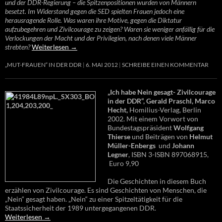
und der DDR-Regierung – die Spitzenpositionen wurden von Männern
besetzt. Im Widerstand gegen die SED spielten Frauen jedoch eine
herausragende Rolle. Was waren ihre Motive, gegen die Diktatur
aufzubegehren und Zivilcourage zu zeigen? Waren sie weniger anfällig für die
Verlockungen der Macht und der Privilegien, nach denen viele Männer
strebten?
Weiterlesen
→
„MUT-FRAUEN“ IN DER DDR
6. MAI 2012
SCHREIBE EINEN KOMMENTAR
„Ich habe Nein gesagt- Zivilcourage
in der DDR“, Gerald Praschl, Marco
Hecht,
Homilius-Verlag, Berlin
2002. Mit einem Vorwort von
Bundestagspräsident
Wolfgang
Thierse
und Beiträgen von
Helmut
Müller-Enbergs
und
Johann
Legner
, ISBN 3-ISBN 897068915,
Euro 9,90
Die Geschichten in diesem Buch
erzählen von Zivilcourage. Es sind Geschichten von Menschen, die
„Nein“ gesagt haben. „Nein“ zu einer Spitzeltätigkeit für die
Staatssicherheit der 1989 untergegangenen DDR.
Weiterlesen
→