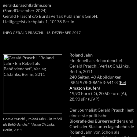
gerald.praschl(at)me.com
(StandDezember 2024)
Gerald Praschl c/o BurdaVerlag Publishing GmbH,
Heiligegeistkirchplatz 1, 10178 Berlin
INFO GERALD PRASCHL
18. DEZEMBER 2017
Roland Jahn
Ein Rebell als Behördenchef
Gerald Praschl, Verlag Ch.Links,
Berlin, 2011
240 Seiten, 40 Abbildungen
ISBN 978-3-86153-641-3 (
Bei
Amazon kaufen
)
19,90 Euro (D), 20,50 Euro (A),
28,90 sFr (UVP)
Der Journalist Gerald Praschl legt
eine erste politische
Gerald Praschl. „Roland Jahn- Ein Rebell
Biografie des Bürgerrechtlers und
als Behördenchef“, Verlag Ch.Links,
Chefs der Stasiunterlagenbehörde
Berlin, 2011
Roland Jahn vor. Schon als