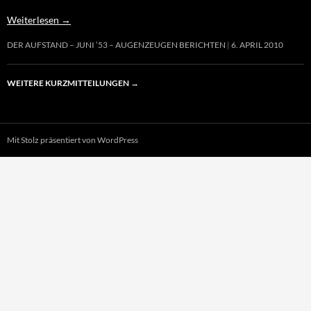
Weiterlesen
→
DER AUFSTAND – JUNI ’53 – AUGENZEUGEN BERICHTEN
6. APRIL 2010
WEITERE KURZMITTEILUNGEN
→
Mit Stolz präsentiert von WordPress