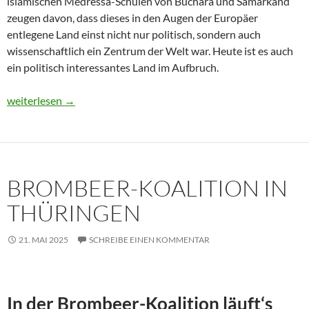
islamischen Medressa-Schulen von Buchara und Samarkand
zeugen davon, dass dieses in den Augen der Europäer
entlegene Land einst nicht nur politisch, sondern auch
wissenschaftlich ein Zentrum der Welt war. Heute ist es auch
ein politisch interessantes Land im Aufbruch.
Usbekistan 2025: Unterwegs in einem Land im Aufbruch
weiterlesen
→
BROMBEER-KOALITION IN
THÜRINGEN
21. MAI 2025
SCHREIBE EINEN KOMMENTAR
In der Brombeer-Koalition läuft‘s