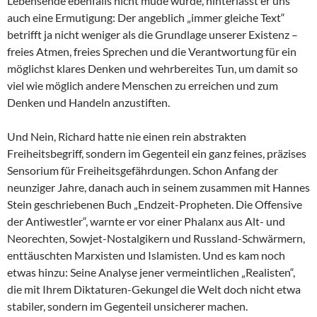
Lebensende ebenfalls nicht müde wurde, hinterlässt er uns
auch eine Ermutigung: Der angeblich „immer gleiche Text“
betrifft ja nicht weniger als die Grundlage unserer Existenz –
freies Atmen, freies Sprechen und die Verantwortung für ein
möglichst klares Denken und wehrbereites Tun, um damit so
viel wie möglich andere Menschen zu erreichen und zum
Denken und Handeln anzustiften.
Und Nein, Richard hatte nie einen rein abstrakten
Freiheitsbegriff, sondern im Gegenteil ein ganz feines, präzises
Sensorium für Freiheitsgefährdungen. Schon Anfang der
neunziger Jahre, danach auch in seinem zusammen mit Hannes
Stein geschriebenen Buch „Endzeit-Propheten. Die Offensive
der Antiwestler“, warnte er vor einer Phalanx aus Alt- und
Neorechten, Sowjet-Nostalgikern und Russland-Schwärmern,
enttäuschten Marxisten und Islamisten. Und es kam noch
etwas hinzu: Seine Analyse jener vermeintlichen „Realisten“,
die mit Ihrem Diktaturen-Gekungel die Welt doch nicht etwa
stabiler, sondern im Gegenteil unsicherer machen.