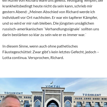
ein Rüffel von Richard wäre uns gewiss. Wolfgang Templin, der
krankheitsbedingt heute nicht da sein kann, schrieb mir
gestern Abend: „Meinen Abschied von Richard werde ich
individuell vor Ort nachholen. Er war ein tapferer Kämpfer,
und so wird er mir nah bleiben. Die jüngsten unsäglichen
russisch-amerikanischen `Verhandlungssignale` sollten uns
darin bestärken so klar zu sein wie er es immer war.´
In diesem Sinne, wenn auch ohne pathetisches
Fäustegeschüttel: Zwar gibt’s kein letztes Gefecht, jedoch –
Lotta continua. Versprochen, Richard.