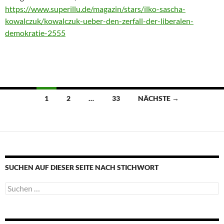
https://www.superillu.de/magazin/stars/ilko-sascha-
kowalczuk/kowalczuk-ueber-den-zerfall-der-liberalen-
demokratie-2555
Beitragsnavigation
1
2
…
33
NÄCHSTE →
SUCHEN AUF DIESER SEITE NACH STICHWORT
Suche
nach: