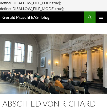
define('DISALLOW_FILE_EDIT', true);
Zum
define('DISALLOW_FILE_MODS', true);
Suchen
Inhalt
Gerald Praschl EASTblog
springen
PRIMÄR
MENÜ
ABSCHIED VON RICHARD