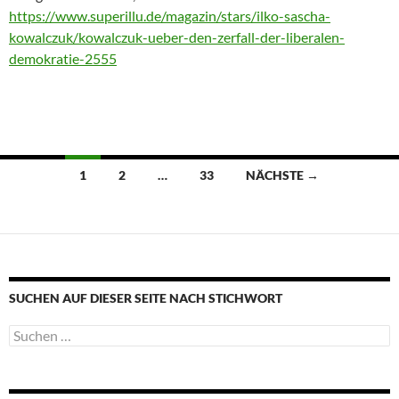
https://www.superillu.de/magazin/stars/ilko-sascha-
kowalczuk/kowalczuk-ueber-den-zerfall-der-liberalen-
demokratie-2555
Beitragsnavigation
1
2
…
33
NÄCHSTE →
SUCHEN AUF DIESER SEITE NACH STICHWORT
Suche
nach: