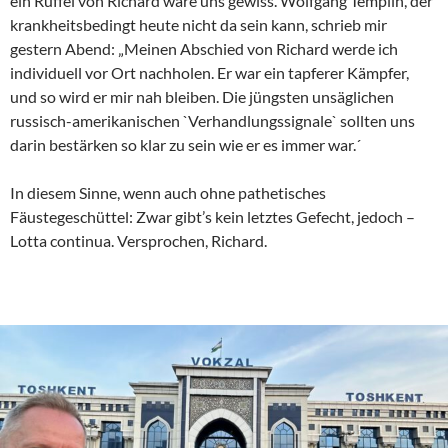
ein Rüffel von Richard wäre uns gewiss. Wolfgang Templin, der
krankheitsbedingt heute nicht da sein kann, schrieb mir
gestern Abend: „Meinen Abschied von Richard werde ich
individuell vor Ort nachholen. Er war ein tapferer Kämpfer,
und so wird er mir nah bleiben. Die jüngsten unsäglichen
russisch-amerikanischen `Verhandlungssignale` sollten uns
darin bestärken so klar zu sein wie er es immer war.´
In diesem Sinne, wenn auch ohne pathetisches
Fäustegeschüttel: Zwar gibt’s kein letztes Gefecht, jedoch –
Lotta continua. Versprochen, Richard.