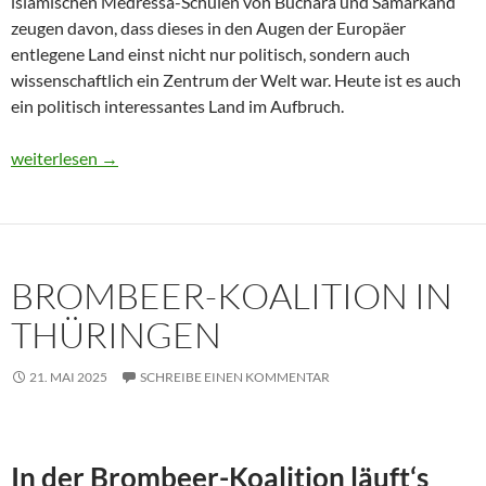
islamischen Medressa-Schulen von Buchara und Samarkand
zeugen davon, dass dieses in den Augen der Europäer
entlegene Land einst nicht nur politisch, sondern auch
wissenschaftlich ein Zentrum der Welt war. Heute ist es auch
ein politisch interessantes Land im Aufbruch.
Usbekistan 2025: Unterwegs in einem Land im Aufbruch
weiterlesen
→
BROMBEER-KOALITION IN
THÜRINGEN
21. MAI 2025
SCHREIBE EINEN KOMMENTAR
In der Brombeer-Koalition läuft‘s