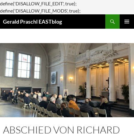
define('DISALLOW_FILE_EDIT', true);
Zum
define('DISALLOW_FILE_MODS', true);
Suchen
Inhalt
Gerald Praschl EASTblog
springen
PRIMÄR
MENÜ
ABSCHIED VON RICHARD