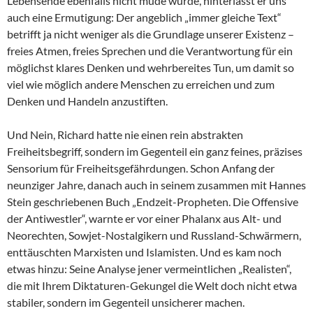
Lebensende ebenfalls nicht müde wurde, hinterlässt er uns
auch eine Ermutigung: Der angeblich „immer gleiche Text“
betrifft ja nicht weniger als die Grundlage unserer Existenz –
freies Atmen, freies Sprechen und die Verantwortung für ein
möglichst klares Denken und wehrbereites Tun, um damit so
viel wie möglich andere Menschen zu erreichen und zum
Denken und Handeln anzustiften.
Und Nein, Richard hatte nie einen rein abstrakten
Freiheitsbegriff, sondern im Gegenteil ein ganz feines, präzises
Sensorium für Freiheitsgefährdungen. Schon Anfang der
neunziger Jahre, danach auch in seinem zusammen mit Hannes
Stein geschriebenen Buch „Endzeit-Propheten. Die Offensive
der Antiwestler“, warnte er vor einer Phalanx aus Alt- und
Neorechten, Sowjet-Nostalgikern und Russland-Schwärmern,
enttäuschten Marxisten und Islamisten. Und es kam noch
etwas hinzu: Seine Analyse jener vermeintlichen „Realisten“,
die mit Ihrem Diktaturen-Gekungel die Welt doch nicht etwa
stabiler, sondern im Gegenteil unsicherer machen.