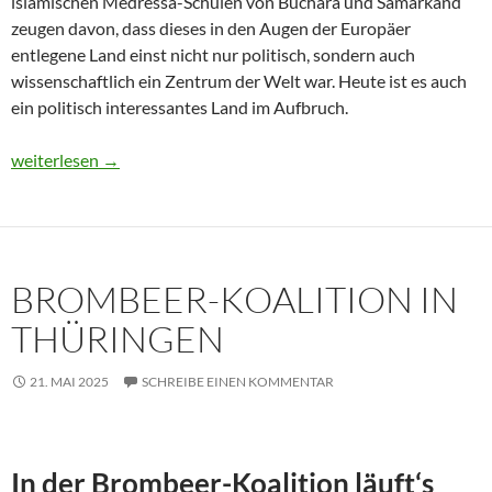
islamischen Medressa-Schulen von Buchara und Samarkand
zeugen davon, dass dieses in den Augen der Europäer
entlegene Land einst nicht nur politisch, sondern auch
wissenschaftlich ein Zentrum der Welt war. Heute ist es auch
ein politisch interessantes Land im Aufbruch.
Usbekistan 2025: Unterwegs in einem Land im Aufbruch
weiterlesen
→
BROMBEER-KOALITION IN
THÜRINGEN
21. MAI 2025
SCHREIBE EINEN KOMMENTAR
In der Brombeer-Koalition läuft‘s