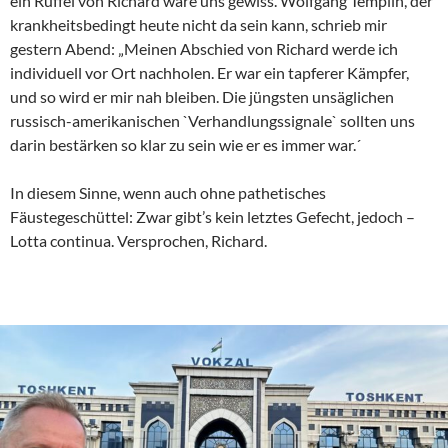
ein Rüffel von Richard wäre uns gewiss. Wolfgang Templin, der
krankheitsbedingt heute nicht da sein kann, schrieb mir
gestern Abend: „Meinen Abschied von Richard werde ich
individuell vor Ort nachholen. Er war ein tapferer Kämpfer,
und so wird er mir nah bleiben. Die jüngsten unsäglichen
russisch-amerikanischen `Verhandlungssignale` sollten uns
darin bestärken so klar zu sein wie er es immer war.´
In diesem Sinne, wenn auch ohne pathetisches
Fäustegeschüttel: Zwar gibt’s kein letztes Gefecht, jedoch –
Lotta continua. Versprochen, Richard.