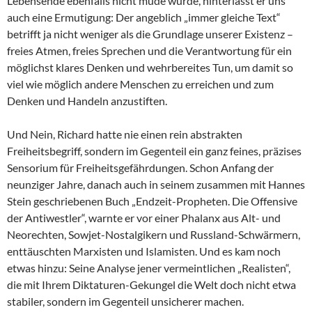
Lebensende ebenfalls nicht müde wurde, hinterlässt er uns
auch eine Ermutigung: Der angeblich „immer gleiche Text“
betrifft ja nicht weniger als die Grundlage unserer Existenz –
freies Atmen, freies Sprechen und die Verantwortung für ein
möglichst klares Denken und wehrbereites Tun, um damit so
viel wie möglich andere Menschen zu erreichen und zum
Denken und Handeln anzustiften.
Und Nein, Richard hatte nie einen rein abstrakten
Freiheitsbegriff, sondern im Gegenteil ein ganz feines, präzises
Sensorium für Freiheitsgefährdungen. Schon Anfang der
neunziger Jahre, danach auch in seinem zusammen mit Hannes
Stein geschriebenen Buch „Endzeit-Propheten. Die Offensive
der Antiwestler“, warnte er vor einer Phalanx aus Alt- und
Neorechten, Sowjet-Nostalgikern und Russland-Schwärmern,
enttäuschten Marxisten und Islamisten. Und es kam noch
etwas hinzu: Seine Analyse jener vermeintlichen „Realisten“,
die mit Ihrem Diktaturen-Gekungel die Welt doch nicht etwa
stabiler, sondern im Gegenteil unsicherer machen.