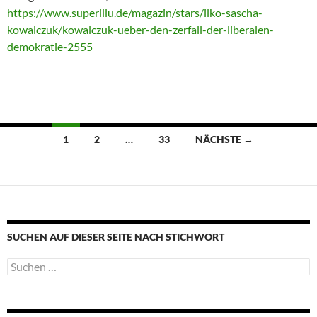
https://www.superillu.de/magazin/stars/ilko-sascha-
kowalczuk/kowalczuk-ueber-den-zerfall-der-liberalen-
demokratie-2555
Beitragsnavigation
1
2
…
33
NÄCHSTE →
SUCHEN AUF DIESER SEITE NACH STICHWORT
Suche
nach: