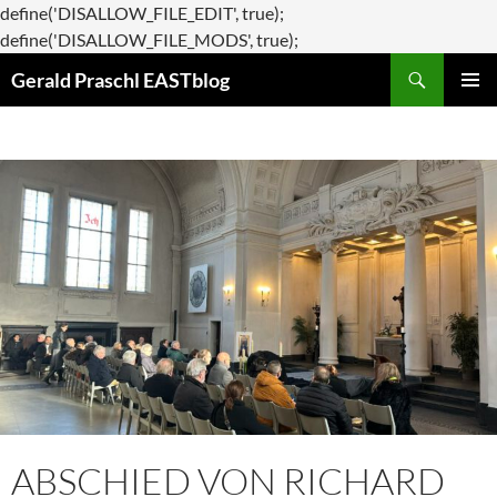
define('DISALLOW_FILE_EDIT', true);
Zum
define('DISALLOW_FILE_MODS', true);
Suchen
Inhalt
Gerald Praschl EASTblog
springen
PRIMÄR
MENÜ
ABSCHIED VON RICHARD