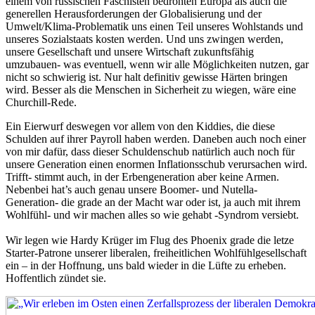
einem von russischen Faschisten bedrohten Europa als auch die
generellen Herausforderungen der Globalisierung und der
Umwelt/Klima-Problematik uns einen Teil unseres Wohlstands und
unseres Sozialstaats kosten werden. Und uns zwingen werden,
unsere Gesellschaft und unsere Wirtschaft zukunftsfähig
umzubauen- was eventuell, wenn wir alle Möglichkeiten nutzen, gar
nicht so schwierig ist. Nur halt definitiv gewisse Härten bringen
wird. Besser als die Menschen in Sicherheit zu wiegen, wäre eine
Churchill-Rede.
Ein Eierwurf deswegen vor allem von den Kiddies, die diese
Schulden auf ihrer Payroll haben werden. Daneben auch noch einer
von mir dafür, dass dieser Schuldenschub natürlich auch noch für
unsere Generation einen enormen Inflationsschub verursachen wird.
Trifft- stimmt auch, in der Erbengeneration aber keine Armen.
Nebenbei hat’s auch genau unsere Boomer- und Nutella-
Generation- die grade an der Macht war oder ist, ja auch mit ihrem
Wohlfühl- und wir machen alles so wie gehabt -Syndrom versiebt.
Wir legen wie Hardy Krüger im Flug des Phoenix grade die letze
Starter-Patrone unserer liberalen, freiheitlichen Wohlfühlgesellschaft
ein – in der Hoffnung, uns bald wieder in die Lüfte zu erheben.
Hoffentlich zündet sie.