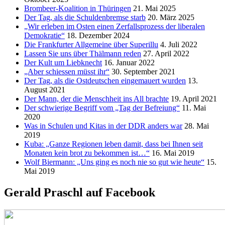
Brombeer-Koalition in Thüringen
21. Mai 2025
Der Tag, als die Schuldenbremse starb
20. März 2025
„Wir erleben im Osten einen Zerfallsprozess der liberalen
Demokratie“
18. Dezember 2024
Die Frankfurter Allgemeine über Superillu
4. Juli 2022
Lassen Sie uns über Thälmann reden
27. April 2022
Der Kult um Liebknecht
16. Januar 2022
„Aber schiessen müsst ihr“
30. September 2021
Der Tag, als die Ostdeutschen eingemauert wurden
13.
August 2021
Der Mann, der die Menschheit ins All brachte
19. April 2021
Der schwierige Begriff vom „Tag der Befreiung“
11. Mai
2020
Was in Schulen und Kitas in der DDR anders war
28. Mai
2019
Kuba: „Ganze Regionen leben damit, dass bei Ihnen seit
Monaten kein brot zu bekommen ist…“
16. Mai 2019
Wolf Biermann: „Uns ging es noch nie so gut wie heute“
15.
Mai 2019
Gerald Praschl auf Facebook