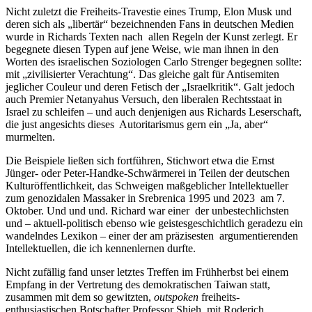
Nicht zuletzt die Freiheits-Travestie eines Trump, Elon Musk und
deren sich als „libertär“ bezeichnenden Fans in deutschen Medien
wurde in Richards Texten nach allen Regeln der Kunst zerlegt. Er
begegnete diesen Typen auf jene Weise, wie man ihnen in den
Worten des israelischen Soziologen Carlo Strenger begegnen sollte:
mit „zivilisierter Verachtung“. Das gleiche galt für Antisemiten
jeglicher Couleur und deren Fetisch der „Israelkritik“. Galt jedoch
auch Premier Netanyahus Versuch, den liberalen Rechtsstaat in
Israel zu schleifen – und auch denjenigen aus Richards Leserschaft,
die just angesichts dieses Autoritarismus gern ein „Ja, aber“
murmelten.
Die Beispiele ließen sich fortführen, Stichwort etwa die Ernst
Jünger- oder Peter-Handke-Schwärmerei in Teilen der deutschen
Kulturöffentlichkeit, das Schweigen maßgeblicher Intellektueller
zum genozidalen Massaker in Srebrenica 1995 und 2023 am 7.
Oktober. Und und und. Richard war einer der unbestechlichsten
und – aktuell-politisch ebenso wie geistesgeschichtlich geradezu ein
wandelndes Lexikon – einer der am präzisesten argumentierenden
Intellektuellen, die ich kennenlernen durfte.
Nicht zufällig fand unser letztes Treffen im Frühherbst bei einem
Empfang in der Vertretung des demokratischen Taiwan statt,
zusammen mit dem so gewitzten,
outspoken
freiheits-
enthusiastischen Botschafter Professor Shieh, mit Roderich