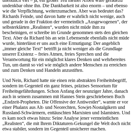
unendlich viel – ja, ein großer Teil meiner Arbeit wäre geradezu
undenkbar ohne ihn. Die Dankbarkeit ist also enorm – und ebenso
wie die Verpflichtung, weiterzumachen. Aber was bedeutet das?
Richards Feinde, und davon hatte er wahrlich nicht wenige, auch
und gerade in der Fraktion der vermeintlich „Ausgewogenen“, der
selbsterklärten „Realisten“, wurden nicht müde ihm zu
bescheinigen, er schreibe im Grunde genommen stets den gleichen
Text. Aber da Richard bis an sein Lebensende ebenfalls nicht müde
wurde, hinterlässt er uns auch eine Ermutigung: Der angeblich
„immer gleiche Text“ betrifft ja nicht weniger als die Grundlage
unserer Existenz – freies Atmen, freies Sprechen und die
Verantwortung für ein möglichst klares Denken und wehrbereites
Tun, um damit so viel wie möglich andere Menschen zu erreichen
und zum Denken und Handeln anzustiften.
Und Nein, Richard hatte nie einen rein abstrakten Freiheitsbegriff,
sondern im Gegenteil ein ganz feines, präzises Sensorium für
Freiheitsgefährdungen. Schon Anfang der neunziger Jahre, danach
auch in seinem zusammen mit Hannes Stein geschriebenen Buch
„Endzeit-Propheten. Die Offensive der Antiwestler“, warnte er vor
einer Phalanx aus Alt- und Neorechten, Sowjet-Nostalgikern und
Russland-Schwärmern, enttäuschten Marxisten und Islamisten. Und
es kam noch etwas hinzu: Seine Analyse jener vermeintlichen
„Realisten“, die mit Ihrem Diktaturen-Gekungel die Welt doch nicht
etwa stabiler, sondern im Gegenteil unsicherer machen.