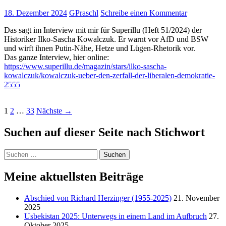
18. Dezember 2024
GPraschl
Schreibe einen Kommentar
Das sagt im Interview mit mir für Superillu (Heft 51/2024) der
Historiker Ilko-Sascha Kowalczuk. Er warnt vor AfD und BSW
und wirft ihnen Putin-Nähe, Hetze und Lügen-Rhetorik vor.
Das ganze Interview, hier online:
https://www.superillu.de/magazin/stars/ilko-sascha-
kowalczuk/kowalczuk-ueber-den-zerfall-der-liberalen-demokratie-
2555
Beitragsnavigation
1
2
…
33
Nächste →
Suchen auf dieser Seite nach Stichwort
Suche
nach:
Meine aktuellsten Beiträge
Abschied von Richard Herzinger (1955-2025)
21. November
2025
Usbekistan 2025: Unterwegs in einem Land im Aufbruch
27.
Oktober 2025