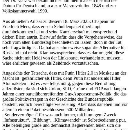
Der 18. März war bekanntlich schon mehrmals ein historisches
Datum für Deutschland, u.a. zur Märzrevolution 1848 und zur
Volkskammerwahl 1990.
Aus aktuellem Anlass zu diesem 18. März 2025: Chapeau für
Friedrich Merz, dass er sein Schuldenpaket überhaupt
durchbekommen hat und seine Kanzlerschaft mit entsprechend
dicken Eiern antritt. Eierwurf dafür, dass die Vorgehensweise, das
noch vom alten Bundestag beschließen zu lassen, doch in der Tat
sehr fragwürdig ist. Da hat ausnahmsweise sogar die Alternative für
Russland mal recht. Klar auszusprechen, dass es darum geht, diese
Sache nicht mit Heidi von der Linkspartei verhandeln zu müssen,
wäre ehrlicher gewesen als Zeitdruck vorzutäuschen.
Angesichts der Tatsache, dass mit Putin Hitler 2.0 in Moskau an der
Macht ist- gefährlicher als Hitler, denn Putin hat anders als Hitler
Atomraketen – ist es zweifellos nötig, gegen diese Bedrohung
aufzurüsten, da sind sich Union, SPD, Grüne und FDP nach langen
Jahren einer parteiübergreifenden Gas-Appeasement-Politik, die das
größte Politikversagen in der Geschichte der Bundesrepublik
darstellt, endlich berechtigterweise einig. Aber dass daneben und vor
allem in einem Paket beschlossene 500 Milliarden-
„Sondervermögen“ für was auch immer, mit blumigem Zweck
„Infrastruktur“, „Bildung“, „Klimawandel“ ist Selbstbedienung pur.
Alle beteiligten grade und demnächst Regierenden teilen sich die