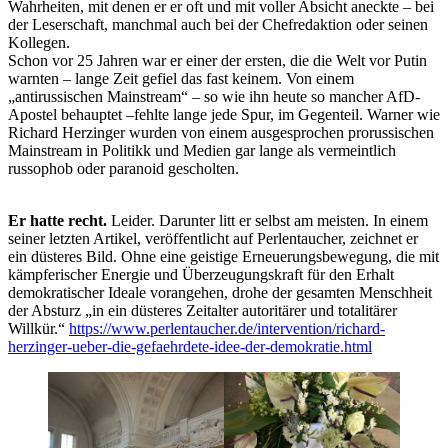
Wahrheiten, mit denen er er oft und mit voller Absicht aneckte – bei
der Leserschaft, manchmal auch bei der Chefredaktion oder seinen
Kollegen.
Schon vor 25 Jahren war er einer der ersten, die die Welt vor Putin
warnten – lange Zeit gefiel das fast keinem. Von einem
„antirussischen Mainstream“ – so wie ihn heute so mancher AfD-
Apostel behauptet –fehlte lange jede Spur, im Gegenteil. Warner wie
Richard Herzinger wurden von einem ausgesprochen prorussischen
Mainstream in Politikk und Medien gar lange als vermeintlich
russophob oder paranoid gescholten.
Er hatte recht.
Leider. Darunter litt er selbst am meisten. In einem
seiner letzten Artikel, veröffentlicht auf Perlentaucher, zeichnet er
ein düsteres Bild. Ohne eine geistige Erneuerungsbewegung, die mit
kämpferischer Energie und Überzeugungskraft für den Erhalt
demokratischer Ideale vorangehen, drohe der gesamten Menschheit
der Absturz „in ein düsteres Zeitalter autoritärer und totalitärer
Willkür.“
https://www.perlentaucher.de/intervention/richard-
herzinger-ueber-die-gefaehrdete-idee-der-demokratie.html