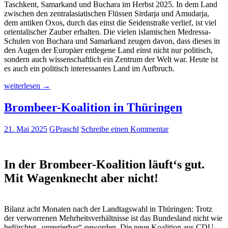
Taschkent, Samarkand und Buchara im Herbst 2025. In dem Land
zwischen den zentralasiatischen Flüssen Sirdarja und Amudarja,
dem antiken Oxos, durch das einst die Seidenstraße verlief, ist viel
orientalischer Zauber erhalten. Die vielen islamischen Medressa-
Schulen von Buchara und Samarkand zeugen davon, dass dieses in
den Augen der Europäer entlegene Land einst nicht nur politisch,
sondern auch wissenschaftlich ein Zentrum der Welt war. Heute ist
es auch ein politisch interessantes Land im Aufbruch.
Usbekistan
weiterlesen
→
2025:
Unterwegs
Brombeer-Koalition in Thüringen
in
einem
21. Mai 2025
GPraschl
Schreibe einen Kommentar
Land
im
Aufbruch
In der Brombeer-Koalition läuft‘s gut.
Mit Wagenknecht aber nicht!
Bilanz acht Monaten nach der Landtagswahl in Thüringen: Trotz
der verworrenen Mehrheitsverhältnisse ist das Bundesland nicht wie
befürchtet „unregierbar“ geworden. Die neue Koalition aus CDU,