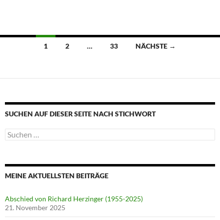
Beitragsnavigation
1
2
…
33
NÄCHSTE →
SUCHEN AUF DIESER SEITE NACH STICHWORT
Suche
nach:
MEINE AKTUELLSTEN BEITRÄGE
Abschied von Richard Herzinger (1955-2025)
21. November 2025