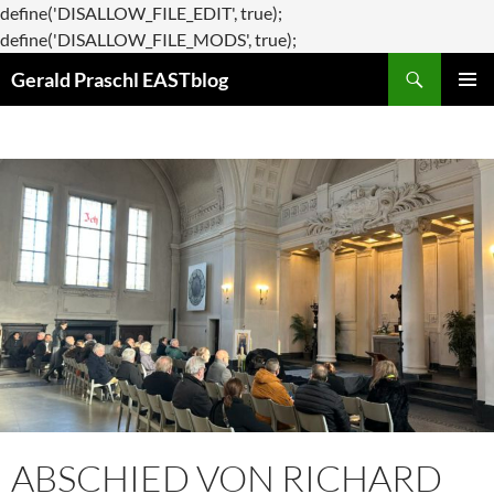
define('DISALLOW_FILE_EDIT', true);
Zum
define('DISALLOW_FILE_MODS', true);
Suchen
Inhalt
Gerald Praschl EASTblog
springen
PRIMÄR
MENÜ
ABSCHIED VON RICHARD