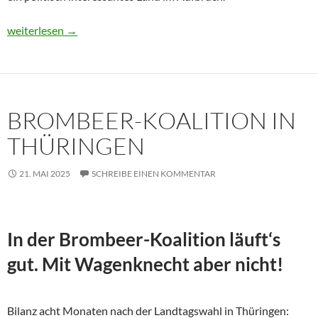
Usbekistan 2025: Unterwegs in einem Land im Aufbruch
weiterlesen
→
BROMBEER-KOALITION IN
THÜRINGEN
21. MAI 2025
SCHREIBE EINEN KOMMENTAR
In der Brombeer-Koalition läuft‘s
gut. Mit Wagenknecht aber nicht!
Bilanz acht Monaten nach der Landtagswahl in Thüringen: