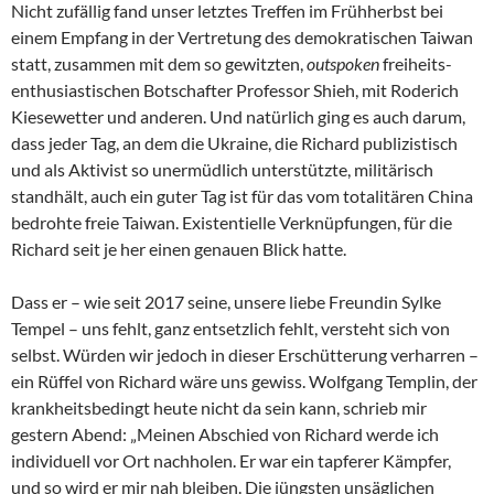
Nicht zufällig fand unser letztes Treffen im Frühherbst bei
einem Empfang in der Vertretung des demokratischen Taiwan
statt, zusammen mit dem so gewitzten,
outspoken
freiheits-
enthusiastischen Botschafter Professor Shieh, mit Roderich
Kiesewetter und anderen. Und natürlich ging es auch darum,
dass jeder Tag, an dem die Ukraine, die Richard publizistisch
und als Aktivist so unermüdlich unterstützte, militärisch
standhält, auch ein guter Tag ist für das vom totalitären China
bedrohte freie Taiwan. Existentielle Verknüpfungen, für die
Richard seit je her einen genauen Blick hatte.
Dass er – wie seit 2017 seine, unsere liebe Freundin Sylke
Tempel – uns fehlt, ganz entsetzlich fehlt, versteht sich von
selbst. Würden wir jedoch in dieser Erschütterung verharren –
ein Rüffel von Richard wäre uns gewiss. Wolfgang Templin, der
krankheitsbedingt heute nicht da sein kann, schrieb mir
gestern Abend: „Meinen Abschied von Richard werde ich
individuell vor Ort nachholen. Er war ein tapferer Kämpfer,
und so wird er mir nah bleiben. Die jüngsten unsäglichen