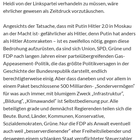
Heidi von der Linkspartei verhandeln zu müssen, wäre
ehrlicher gewesen als Zeitdruck vorzutäuschen.
Angesichts der Tatsache, dass mit Putin Hitler 2.0 in Moskau
an der Macht ist- gefährlicher als Hitler, denn Putin hat anders
als Hitler Atomraketen – ist es zweifellos nötig, gegen diese
Bedrohung aufzurüsten, da sind sich Union, SPD, Grüne und
FDP nach langen Jahren einer parteiübergreifenden Gas-
Appeasement-Politik, die das größte Politikversagen in der
Geschichte der Bundesrepublik darstellt, endlich
berechtigterweise einig. Aber dass daneben und vor allem in
einem Paket beschlossene 500 Milliarden- „Sondervermögen“
für was auch immer, mit blumigem Zweck „Infrastruktur“,
„Bildung“, „Klimawandel“ ist Selbstbedienung pur. Alle
beteiligten grade und demnächst Regierenden teilen sich die
Beute. Bund, Länder, Kommunen, Konservative,
Sozialdemokraten, Grüne. Nur die FDP als Anwalt eventuell
auch weil „besserverdienender“ eher Freiheitsliebender und
deswegen einem schlanken Staat verpflichteter Steuerzahler