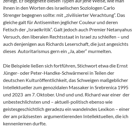
zerlegt. Er begegnete diesen Typen auf jene Weise, wie man
ihnen in den Worten des israelischen Soziologen Carlo
Strenger begegnen sollte: mit „zivilisierter Verachtung“. Das
gleiche galt für Antisemiten jeglicher Couleur und deren
Fetisch der „Israelkritik“. Galt jedoch auch Premier Netanyahus
Versuch, den liberalen Rechtsstaat in Israel zu schleifen – und
auch denjenigen aus Richards Leserschaft, die just angesichts
dieses Autoritarismus gern ein „Ja, aber“ murmelten.
Die Beispiele ließen sich fortführen, Stichwort etwa die Ernst
Jünger- oder Peter-Handke-Schwärmerei in Teilen der
deutschen Kulturöffentlichkeit, das Schweigen maßgeblicher
Intellektueller zum genozidalen Massaker in Srebrenica 1995
und 2023 am 7. Oktober. Und und und. Richard war einer der
unbestechlichsten und – aktuell-politisch ebenso wie
geistesgeschichtlich geradezu ein wandelndes Lexikon – einer
der am präzisesten argumentierenden Intellektuellen, die ich
kennenlernen durfte.