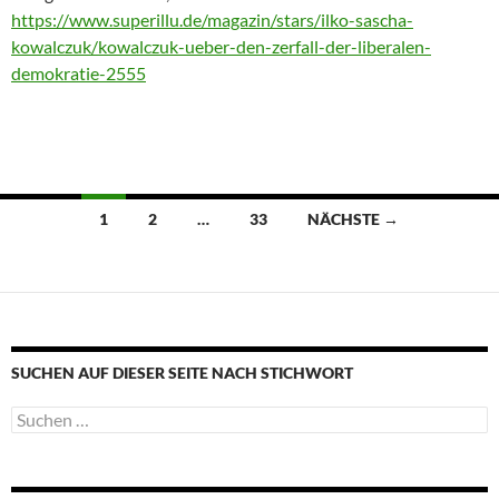
https://www.superillu.de/magazin/stars/ilko-sascha-
kowalczuk/kowalczuk-ueber-den-zerfall-der-liberalen-
demokratie-2555
Beitragsnavigation
1
2
…
33
NÄCHSTE →
SUCHEN AUF DIESER SEITE NACH STICHWORT
Suche
nach: