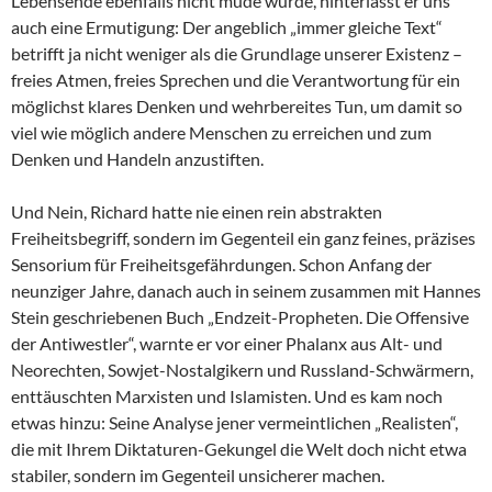
Lebensende ebenfalls nicht müde wurde, hinterlässt er uns
auch eine Ermutigung: Der angeblich „immer gleiche Text“
betrifft ja nicht weniger als die Grundlage unserer Existenz –
freies Atmen, freies Sprechen und die Verantwortung für ein
möglichst klares Denken und wehrbereites Tun, um damit so
viel wie möglich andere Menschen zu erreichen und zum
Denken und Handeln anzustiften.
Und Nein, Richard hatte nie einen rein abstrakten
Freiheitsbegriff, sondern im Gegenteil ein ganz feines, präzises
Sensorium für Freiheitsgefährdungen. Schon Anfang der
neunziger Jahre, danach auch in seinem zusammen mit Hannes
Stein geschriebenen Buch „Endzeit-Propheten. Die Offensive
der Antiwestler“, warnte er vor einer Phalanx aus Alt- und
Neorechten, Sowjet-Nostalgikern und Russland-Schwärmern,
enttäuschten Marxisten und Islamisten. Und es kam noch
etwas hinzu: Seine Analyse jener vermeintlichen „Realisten“,
die mit Ihrem Diktaturen-Gekungel die Welt doch nicht etwa
stabiler, sondern im Gegenteil unsicherer machen.