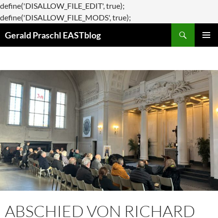
define('DISALLOW_FILE_EDIT', true);
Zum
define('DISALLOW_FILE_MODS', true);
Suchen
Inhalt
Gerald Praschl EASTblog
springen
PRIMÄR
MENÜ
ABSCHIED VON RICHARD