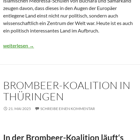
islamischen Medressa-Schulen von Buchara und Samarkand
zeugen davon, dass dieses in den Augen der Europäer
entlegene Land einst nicht nur politisch, sondern auch
wissenschaftlich ein Zentrum der Welt war. Heute ist es auch
ein politisch interessantes Land im Aufbruch.
Usbekistan 2025: Unterwegs in einem Land im Aufbruch
weiterlesen
→
BROMBEER-KOALITION IN
THÜRINGEN
21. MAI 2025
SCHREIBE EINEN KOMMENTAR
In der Brombeer-Koalition läuft‘s