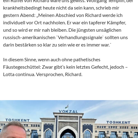
ein Rüffel von Richard wäre uns gewiss. Wolfgang Templin, der
krankheitsbedingt heute nicht da sein kann, schrieb mir
gestern Abend: „Meinen Abschied von Richard werde ich
individuell vor Ort nachholen. Er war ein tapferer Kämpfer,
und so wird er mir nah bleiben. Die jüngsten unsäglichen
russisch-amerikanischen `Verhandlungssignale` sollten uns
darin bestärken so klar zu sein wie er es immer war.´
In diesem Sinne, wenn auch ohne pathetisches
Fäustegeschüttel: Zwar gibt’s kein letztes Gefecht, jedoch –
Lotta continua. Versprochen, Richard.