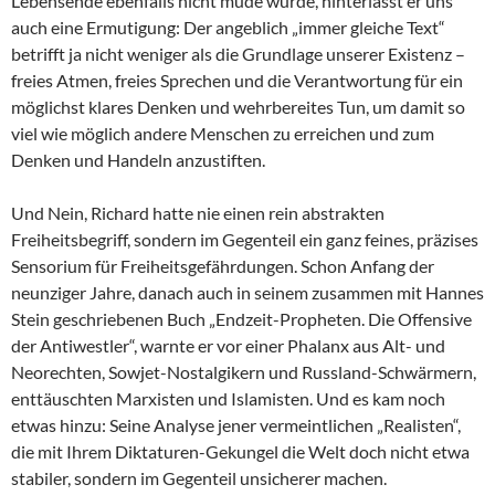
Lebensende ebenfalls nicht müde wurde, hinterlässt er uns
auch eine Ermutigung: Der angeblich „immer gleiche Text“
betrifft ja nicht weniger als die Grundlage unserer Existenz –
freies Atmen, freies Sprechen und die Verantwortung für ein
möglichst klares Denken und wehrbereites Tun, um damit so
viel wie möglich andere Menschen zu erreichen und zum
Denken und Handeln anzustiften.
Und Nein, Richard hatte nie einen rein abstrakten
Freiheitsbegriff, sondern im Gegenteil ein ganz feines, präzises
Sensorium für Freiheitsgefährdungen. Schon Anfang der
neunziger Jahre, danach auch in seinem zusammen mit Hannes
Stein geschriebenen Buch „Endzeit-Propheten. Die Offensive
der Antiwestler“, warnte er vor einer Phalanx aus Alt- und
Neorechten, Sowjet-Nostalgikern und Russland-Schwärmern,
enttäuschten Marxisten und Islamisten. Und es kam noch
etwas hinzu: Seine Analyse jener vermeintlichen „Realisten“,
die mit Ihrem Diktaturen-Gekungel die Welt doch nicht etwa
stabiler, sondern im Gegenteil unsicherer machen.