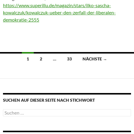
https://www.superillu.de/magazin/stars/ilko-sascha-
kowalczuk/kowalczuk-ueber-den-zerfall-der-liberalen-
demokratie-2555
Beitragsnavigation
1
2
…
33
NÄCHSTE →
SUCHEN AUF DIESER SEITE NACH STICHWORT
Suche
nach: