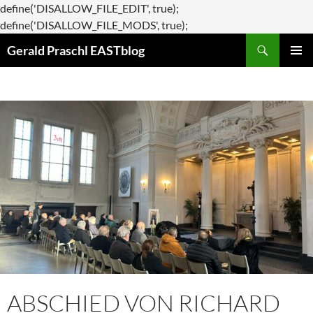
define('DISALLOW_FILE_EDIT', true);
Zum
define('DISALLOW_FILE_MODS', true);
Suchen
Inhalt
Gerald Praschl EASTblog
springen
PRIMÄR
MENÜ
ABSCHIED VON RICHARD