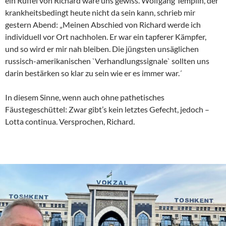
ein Rüffel von Richard wäre uns gewiss. Wolfgang Templin, der
krankheitsbedingt heute nicht da sein kann, schrieb mir
gestern Abend: „Meinen Abschied von Richard werde ich
individuell vor Ort nachholen. Er war ein tapferer Kämpfer,
und so wird er mir nah bleiben. Die jüngsten unsäglichen
russisch-amerikanischen `Verhandlungssignale` sollten uns
darin bestärken so klar zu sein wie er es immer war.´
In diesem Sinne, wenn auch ohne pathetisches
Fäustegeschüttel: Zwar gibt’s kein letztes Gefecht, jedoch –
Lotta continua. Versprochen, Richard.