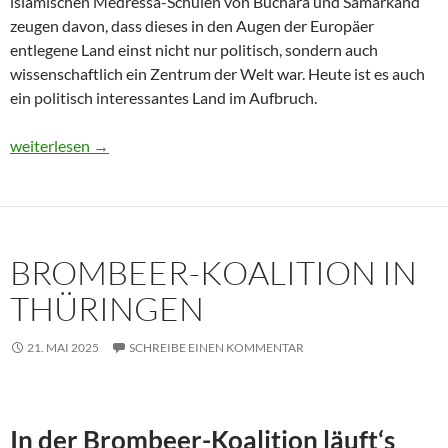
islamischen Medressa-Schulen von Buchara und Samarkand
zeugen davon, dass dieses in den Augen der Europäer
entlegene Land einst nicht nur politisch, sondern auch
wissenschaftlich ein Zentrum der Welt war. Heute ist es auch
ein politisch interessantes Land im Aufbruch.
Usbekistan 2025: Unterwegs in einem Land im Aufbruch
weiterlesen
→
BROMBEER-KOALITION IN
THÜRINGEN
21. MAI 2025
SCHREIBE EINEN KOMMENTAR
In der Brombeer-Koalition läuft‘s