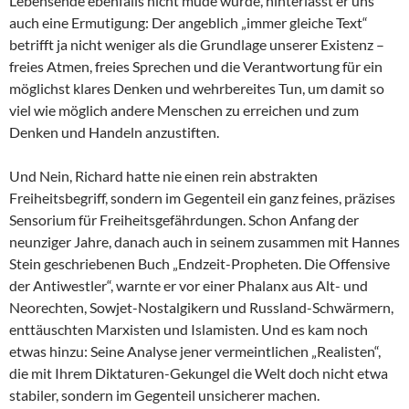
Lebensende ebenfalls nicht müde wurde, hinterlässt er uns
auch eine Ermutigung: Der angeblich „immer gleiche Text“
betrifft ja nicht weniger als die Grundlage unserer Existenz –
freies Atmen, freies Sprechen und die Verantwortung für ein
möglichst klares Denken und wehrbereites Tun, um damit so
viel wie möglich andere Menschen zu erreichen und zum
Denken und Handeln anzustiften.
Und Nein, Richard hatte nie einen rein abstrakten
Freiheitsbegriff, sondern im Gegenteil ein ganz feines, präzises
Sensorium für Freiheitsgefährdungen. Schon Anfang der
neunziger Jahre, danach auch in seinem zusammen mit Hannes
Stein geschriebenen Buch „Endzeit-Propheten. Die Offensive
der Antiwestler“, warnte er vor einer Phalanx aus Alt- und
Neorechten, Sowjet-Nostalgikern und Russland-Schwärmern,
enttäuschten Marxisten und Islamisten. Und es kam noch
etwas hinzu: Seine Analyse jener vermeintlichen „Realisten“,
die mit Ihrem Diktaturen-Gekungel die Welt doch nicht etwa
stabiler, sondern im Gegenteil unsicherer machen.