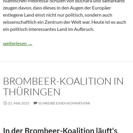
islamischen Medressa-Schulen von Buchara und Samarkand
zeugen davon, dass dieses in den Augen der Europäer
entlegene Land einst nicht nur politisch, sondern auch
wissenschaftlich ein Zentrum der Welt war. Heute ist es auch
ein politisch interessantes Land im Aufbruch.
Usbekistan 2025: Unterwegs in einem Land im Aufbruch
weiterlesen
→
BROMBEER-KOALITION IN
THÜRINGEN
21. MAI 2025
SCHREIBE EINEN KOMMENTAR
In der Brombeer-Koalition läuft‘s