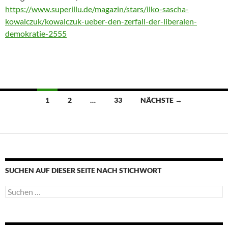
https://www.superillu.de/magazin/stars/ilko-sascha-
kowalczuk/kowalczuk-ueber-den-zerfall-der-liberalen-
demokratie-2555
Beitragsnavigation
1
2
…
33
NÄCHSTE →
SUCHEN AUF DIESER SEITE NACH STICHWORT
Suche
nach: