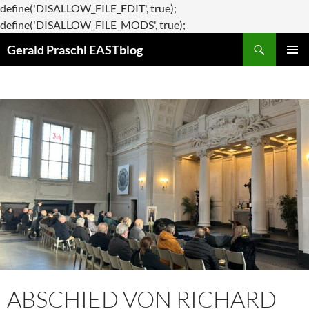
define('DISALLOW_FILE_EDIT', true);
Zum
define('DISALLOW_FILE_MODS', true);
Suchen
Inhalt
Gerald Praschl EASTblog
springen
PRIMÄR
MENÜ
ABSCHIED VON RICHARD