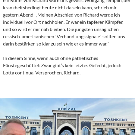
ein Rüffel von Richard wäre uns gewiss. Wolfgang Templin, der
krankheitsbedingt heute nicht da sein kann, schrieb mir
gestern Abend: „Meinen Abschied von Richard werde ich
individuell vor Ort nachholen. Er war ein tapferer Kämpfer,
und so wird er mir nah bleiben. Die jüngsten unsäglichen
russisch-amerikanischen `Verhandlungssignale` sollten uns
darin bestärken so klar zu sein wie er es immer war.´
In diesem Sinne, wenn auch ohne pathetisches
Fäustegeschüttel: Zwar gibt’s kein letztes Gefecht, jedoch –
Lotta continua. Versprochen, Richard.