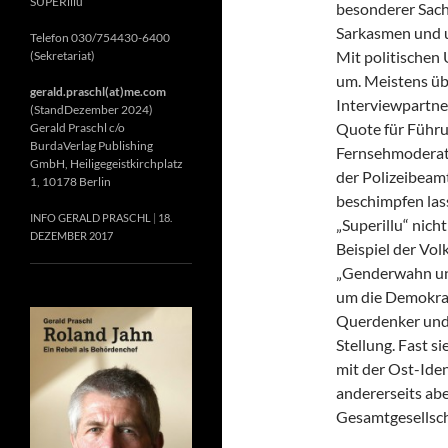
SUPERillu
besonderer Sach
Sarkasmen und u
Telefon 030/754430-6400
Mit politischen 
(Sekretariat)
um. Meistens ü
gerald.praschl(at)me.com
Interviewpartne
(StandDezember 2024)
Quote für Führu
Gerald Praschl c/o
BurdaVerlag Publishing
Fernsehmoderato
GmbH, Heiligegeistkirchplatz
der Polizeibeam
1, 10178 Berlin
beschimpfen lass
INFO GERALD PRASCHL
18.
„Superillu“ nich
DEZEMBER 2017
Beispiel der Vo
„Genderwahn und 
um die Demokrati
Querdenker und
Stellung. Fast s
mit der Ost-Iden
andererseits abe
Gesamtgesellscha