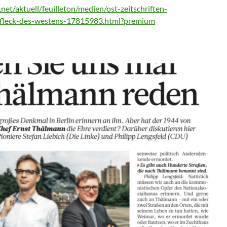
net/aktuell/feuilleton/medien/ost-zeitschriften-
-fleck-des-westens-17815983.html?premium