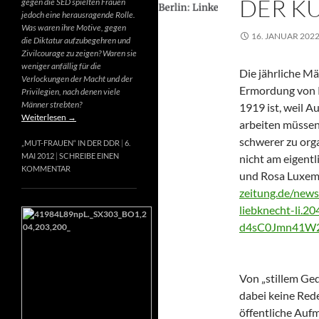
DER K
gegen die SED spielten Frauen
jedoch eine herausragende Rolle.
Was waren ihre Motive, gegen
16. JANUAR 202
die Diktatur aufzubegehren und
Zivilcourage zu zeigen? Waren sie
weniger anfällig für die
Die jährliche M
Verlockungen der Macht und der
Ermordung von 
Privilegien, nach denen viele
Männer strebten?
1919 ist, weil 
Weiterlesen
→
arbeiten müssen
schwerer zu orga
„MUT-FRAUEN“ IN DER DDR
6.
MAI 2012
SCHREIBE EINEN
nicht am eigent
KOMMENTAR
und Rosa Luxem
zeitung.de/new
liebknecht-li.
d4sC0Jmn41W2
Von „stillem Ged
dabei keine Rede
öffentliche Aufm