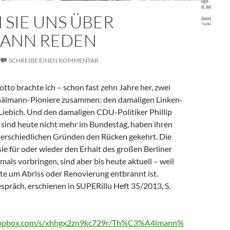
 SIE UNS ÜBER
ANN REDEN
SCHREIBE EINEN KOMMENTAR
to brachte ich – schon fast zehn Jahre her, zwei
hälmann-Pioniere zusammen: den damaligen Linken-
 Liebich. Und den damaligen CDU-Politiker Phillip
 sind heute nicht mehr im Bundestag, haben ihren
terschiedlichen Gründen den Rücken gekehrt. Die
ie für oder wieder den Erhalt des großen Berliner
ls vorbringen, sind aber bis heute aktuell – weil
te um Abriss oder Renovierung entbrannt ist.
espräch, erschienen in SUPERillu Heft 35/2013, S.
ropbox.com/s/xhhgx2zn9kc729r/Th%C3%A4lmann%