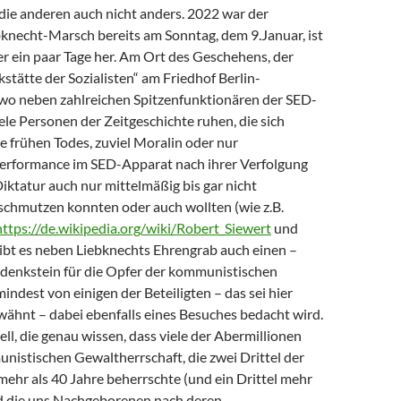
die anderen auch nicht anders. 2022 war der
necht-Marsch bereits am Sonntag, dem 9.Januar, ist
r ein paar Tage her. Am Ort des Geschehens, der
stätte der Sozialisten“ am Friedhof Berlin-
, wo neben zahlreichen Spitzenfunktionären der SED-
ele Personen der Zeitgeschichte ruhen, die sich
 frühen Todes, zuviel Moralin oder nur
erformance im SED-Apparat nach ihrer Verfolgung
iktatur auch nur mittelmäßig bis gar nicht
schmutzen konnten oder auch wollten (wie z.B.
https://de.wikipedia.org/wiki/Robert_Siewert
und
gibt es neben Liebknechts Ehrengrab auch einen –
edenkstein für die Opfer der kommunistischen
mindest von einigen der Beteiligten – das sei hier
ähnt – dabei ebenfalls eines Besuches bedacht wird.
ll, die genau wissen, dass viele der Abermillionen
nistischen Gewaltherrschaft, die zwei Drittel der
ehr als 40 Jahre beherrschte (und ein Drittel mehr
nd die uns Nachgeborenen nach deren