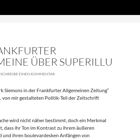
Zum
DS', true);
Inhalt
springen
RANKFURTER
MEINE ÜBER SUPERILLU
SCHREIBE EINEN KOMMENTAR
k Siemons in der Frankfurter Allgemeinen Zeitung“
 von mir gestalteten Politik-Teil der Zeitschrift
ache wird nicht näher bestimmt, doch ein Merkmal
ist, dass ihr Ton im Kontrast zu ihrem äußeren
d und ihren boulevardesken Anfängen von