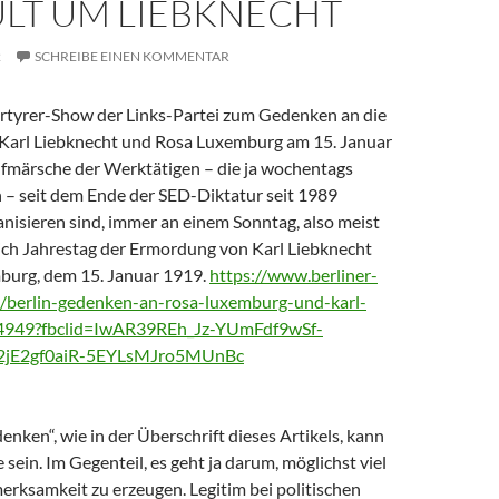
ULT UM LIEBKNECHT
2
SCHREIBE EINEN KOMMENTAR
ärtyrer-Show der Links-Partei zum Gedenken an die
Karl Liebknecht und Rosa Luxemburg am 15. Januar
Aufmärsche der Werktätigen – die ja wochentags
 – seit dem Ende der SED-Diktatur seit 1989
nisieren sind, immer an einem Sonntag, also meist
lich Jahrestag der Ermordung von Karl Liebknecht
burg, dem 15. Januar 1919.
https://www.berliner-
s/berlin-gedenken-an-rosa-luxemburg-und-karl-
204949?fbclid=IwAR39REh_Jz-YUmFdf9wSf-
jE2gf0aiR-5EYLsMJro5MUnBc
enken“, wie in der Überschrift dieses Artikels, kann
 sein. Im Gegenteil, es geht ja darum, möglichst viel
erksamkeit zu erzeugen. Legitim bei politischen