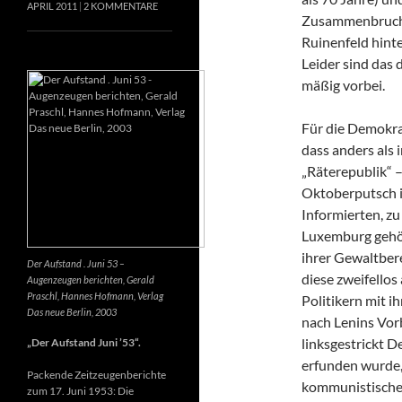
APRIL 2011
2 KOMMENTARE
Zusammenbruch e
Ruinenfeld hint
Leider sind das d
mäßig vorbei.
Für die Demokrat
dass anders als
„Räterepublik“ –
Oktoberputsch in
Informierten, z
Luxemburg gehör
ihrer Gewaltber
Der Aufstand . Juni 53 –
diese zweifellos
Augenzeugen berichten, Gerald
Praschl, Hannes Hofmann, Verlag
Politikern mit i
Das neue Berlin, 2003
nach Lenins Vor
linksgestrickt 
„Der Aufstand Juni ’53“.
erfunden wurde, 
Packende Zeitzeugenberichte
kommunistische
zum 17. Juni 1953: Die