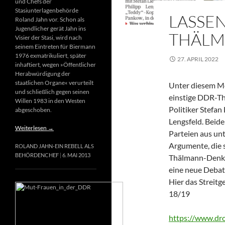
und Chefs der
Stasiunterlagenbehörde
LASSEN
Roland Jahn vor. Schon als
Jugendlicher gerät Jahn ins
THÄLM
Visier der Stasi, wird nach
seinem Eintreten für Biermann
1976 exmatrikuliert, später
27. APRIL 2022
inhaftiert, wegen »Öffentlicher
Herabwürdigung der
staatlichen Organe« verurteilt
Unter diesem Mot
und schließlich gegen seinen
einstige DDR-T
Willen 1983 in den Westen
Politiker Stefan
abgeschoben.
Lengsfeld. Beide
Weiterlesen
→
Parteien aus un
Argumente, die s
ROLAND JAHN-EIN REBELL ALS
BEHÖRDENCHEF
6. MAI 2013
Thälmann-Denkma
eine neue Debat
Hier das Streitg
18/19
https://www.d