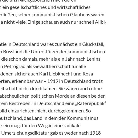
in gesellschaftliches und wirtschaftliches
erließen, selber kommunistischen Glaubens waren.
a nicht viele. Einige schauen auch nur schnell Alibi-
ie in Deutschland war es zunächst ein Glücksfall,
 in Russland die Unterstützer der kommunistischen
 die schon damals, mehr als ein Jahr nach Lenins
 Petrograd als Gewaltherrschaft für alle
u denen sicher auch Karl Liebknecht und Rosa
ten, erkennbar war – 1919 in Deutschland trotz
eitschaft nicht durchkamen. Sie wären auch ohne
 abscheulichen politischen Morde an diesen beiden
hrem Bestreben, in Deutschland eine „Räterepublik“
bild einzurichten, nicht durchgekommen. So
Deutschland, das Land in dem der Kommunismus
sein mag: für den Weg in eine radikale
 Umerziehungsdiktatur gab es weder nach 1918