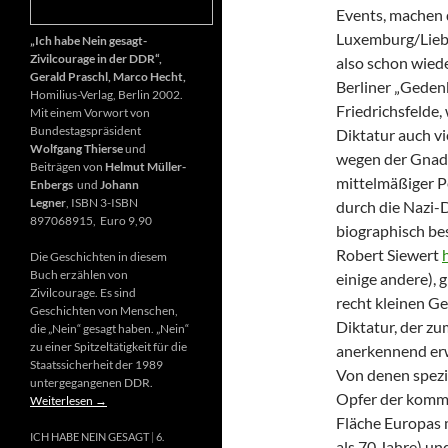
Events, machen 
Luxemburg/Liebk
„Ich habe Nein gesagt-
Zivilcourage in der DDR“,
also schon wiede
Gerald Praschl, Marco Hecht,
Berliner „Gedenk
Homilius-Verlag, Berlin 2002.
Friedrichsfelde
Mit einem Vorwort von
Bundestagspräsident
Diktatur auch vi
Wolfgang Thierse
und
wegen der Gnade
Beiträgen von
Helmut Müller-
mittelmäßiger P
Enbergs
und
Johann
Legner
, ISBN 3-ISBN
durch die Nazi-D
897068915, Euro 9,90
biographisch be
Robert Siewert
Die Geschichten in diesem
Buch erzählen von
einige andere), 
Zivilcourage. Es sind
recht kleinen G
Geschichten von Menschen,
Diktatur, der zu
die „Nein“ gesagt haben. „Nein“
zu einer Spitzeltätigkeit für die
anerkennend erw
Staatssicherheit der 1989
Von denen spezie
untergegangenen DDR.
Opfer der kommu
Weiterlesen
→
Fläche Europas m
ICH HABE NEIN GESAGT
6.
als 70 Jahre) u