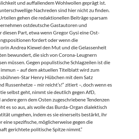
lichkeit und auffallendem Wohlwollen geprägt ist.
nterschwellige Nachreden sind hier nicht zu finden.
Urteilen gehen die redaktionellen Beiträge sparsam
bernehmen ostdeutsche Gastautoren und
r diesen Part, etwa wenn Gregor Gysi eine Ost-
ngspositionen fordert oder wenn die
rin An­drea Kiewel den Mut und die Gelassenheit
ten bewundert, die sich von Corona-Leugnern
en müssen. Gegen populistische Schlagzeilen ist die
t immun – auf dem aktuellen Titelblatt wird zum
lksbühnen-Star Henry Hübchen mit dem Satz
Russenhetze – mir reicht’s!“ zitiert –, doch wenn es
e selbst geht, nimmt sie deutlich gegen AfD,
 andere gern dem Osten zugeschriebene Tendenzen
ieht es so aus, als wolle das Burda-Organ dialektisch
tität umgehen, indem es sie einerseits bestärkt, ihr
r eine spezifische, möglicherweise gegen die
ft gerichtete politische Spitze nimmt.“