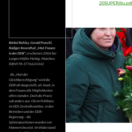
20SUPERillu.pd
Bärbel Bohley, Gerald Praschl,
Rüdiger Rosenthal: „Mut-Frauen
in der DDR“,
erschienen 2006 bei
Langen Müller Herbig, München,
ISBN978-3776624342
Als „Hort der
Gleichberechtigung“ wird die
DDR oft dargestellt, als Staat, in
dem Frauen alle Möglichkeiten
offen standen. Doch die Praxis
sah anders aus: Ob im Politbüro,
im SED-Zentralkomittee, in den
Betrieben und der DDR-
Regierung – die
Spitzenpositionen wurden von
Männern besetzt. Im Widerstand