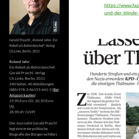
https://www.faz.
und-der-blinde
Gerald Praschl. „Roland Jahn- Ein
Rebell als Behördenchef“, Verlag
Ch.Links, Berlin, 2011
Roland Jahn
Ein Rebell als Behördenchef
Gerald Praschl, Verlag
Ch.Links, Berlin, 2011
240 Seiten, 40 Abbildungen
ISBN 978-3-86153-641-3 (
Bei
Amazon kaufen
)
19,90 Euro (D), 20,50 Euro
(A),
28,90 sFr (UVP)
Der Journalist Gerald Praschl
legt eine erste politische
Biografie des Bürgerrechtlers