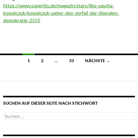
https://www.superillu.de/magazin/stars/ilko-sascha-
kowalczuk/kowalczuk-ueber-den-zerfall-der-liberalen-
demokratie-2555
Beitragsnavigation
1
2
…
33
NÄCHSTE →
SUCHEN AUF DIESER SEITE NACH STICHWORT
Suche
nach: