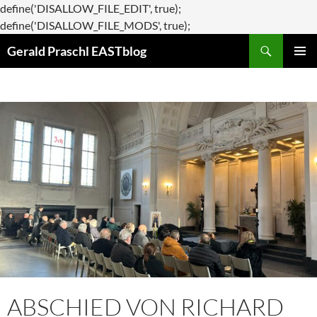
define('DISALLOW_FILE_EDIT', true);
Zum
define('DISALLOW_FILE_MODS', true);
Suchen
Inhalt
Gerald Praschl EASTblog
springen
PRIMÄR
MENÜ
ABSCHIED VON RICHARD