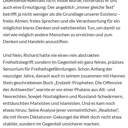
Lebensende ebenfalls nicht müde wurde, hinterlässt er uns
auch eine Ermutigung: Der angeblich „immer gleiche Text“
betrifft ja nicht weniger als die Grundlage unserer Existenz –
freies Atmen, freies Sprechen und die Verantwortung für ein
möglichst klares Denken und wehrbereites Tun, um damit so
viel wie möglich andere Menschen zu erreichen und zum
Denken und Handeln anzustiften.
Und Nein, Richard hatte nie einen rein abstrakten
Freiheitsbegriff, sondern im Gegenteil ein ganz feines, präzises
Sensorium für Freiheitsgefährdungen. Schon Anfang der
neunziger Jahre, danach auch in seinem zusammen mit Hannes
Stein geschriebenen Buch „Endzeit-Propheten. Die Offensive
der Antiwestler“, warnte er vor einer Phalanx aus Alt- und
Neorechten, Sowjet-Nostalgikern und Russland-Schwärmern,
enttäuschten Marxisten und Islamisten. Und es kam noch
etwas hinzu: Seine Analyse jener vermeintlichen „Realisten“,
die mit Ihrem Diktaturen-Gekungel die Welt doch nicht etwa
stabiler, sondern im Gegenteil unsicherer machen.