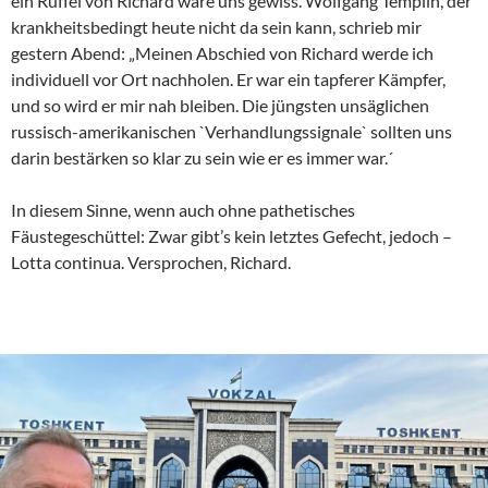
ein Rüffel von Richard wäre uns gewiss. Wolfgang Templin, der
krankheitsbedingt heute nicht da sein kann, schrieb mir
gestern Abend: „Meinen Abschied von Richard werde ich
individuell vor Ort nachholen. Er war ein tapferer Kämpfer,
und so wird er mir nah bleiben. Die jüngsten unsäglichen
russisch-amerikanischen `Verhandlungssignale` sollten uns
darin bestärken so klar zu sein wie er es immer war.´
In diesem Sinne, wenn auch ohne pathetisches
Fäustegeschüttel: Zwar gibt’s kein letztes Gefecht, jedoch –
Lotta continua. Versprochen, Richard.