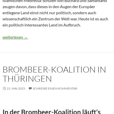
islamischen Medressa-Schulen von Buchara und Samarkand
zeugen davon, dass dieses in den Augen der Europäer
entlegene Land einst nicht nur politisch, sondern auch
wissenschaftlich ein Zentrum der Welt war. Heute ist es auch
ein politisch interessantes Land im Aufbruch.
Usbekistan 2025: Unterwegs in einem Land im Aufbruch
weiterlesen
→
BROMBEER-KOALITION IN
THÜRINGEN
21. MAI 2025
SCHREIBE EINEN KOMMENTAR
In der Brombeer-Koalition läuft‘s