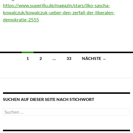
https://www.superillu.de/magazin/stars/ilko-sascha-
kowalczuk/kowalczuk-ueber-den-zerfall-der-liberalen-
demokratie-2555
Beitragsnavigation
1
2
…
33
NÄCHSTE →
SUCHEN AUF DIESER SEITE NACH STICHWORT
Suche
nach: