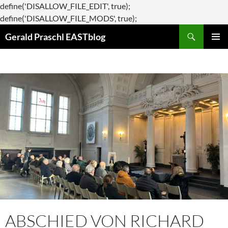
define('DISALLOW_FILE_EDIT', true);
Zum
define('DISALLOW_FILE_MODS', true);
Suchen
Inhalt
Gerald Praschl EASTblog
springen
PRIMÄR
MENÜ
ABSCHIED VON RICHARD