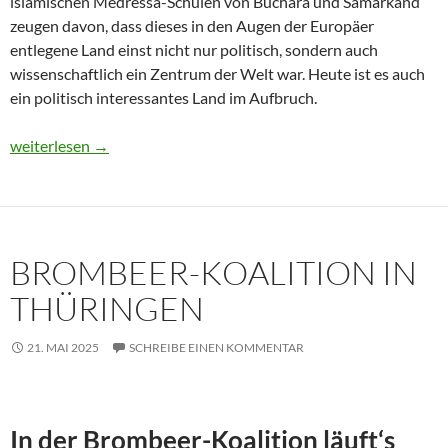
islamischen Medressa-Schulen von Buchara und Samarkand
zeugen davon, dass dieses in den Augen der Europäer
entlegene Land einst nicht nur politisch, sondern auch
wissenschaftlich ein Zentrum der Welt war. Heute ist es auch
ein politisch interessantes Land im Aufbruch.
Usbekistan 2025: Unterwegs in einem Land im Aufbruch
weiterlesen
→
BROMBEER-KOALITION IN
THÜRINGEN
21. MAI 2025
SCHREIBE EINEN KOMMENTAR
In der Brombeer-Koalition läuft‘s