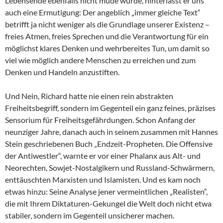
Lebensende ebenfalls nicht müde wurde, hinterlässt er uns
auch eine Ermutigung: Der angeblich „immer gleiche Text“
betrifft ja nicht weniger als die Grundlage unserer Existenz –
freies Atmen, freies Sprechen und die Verantwortung für ein
möglichst klares Denken und wehrbereites Tun, um damit so
viel wie möglich andere Menschen zu erreichen und zum
Denken und Handeln anzustiften.
Und Nein, Richard hatte nie einen rein abstrakten
Freiheitsbegriff, sondern im Gegenteil ein ganz feines, präzises
Sensorium für Freiheitsgefährdungen. Schon Anfang der
neunziger Jahre, danach auch in seinem zusammen mit Hannes
Stein geschriebenen Buch „Endzeit-Propheten. Die Offensive
der Antiwestler“, warnte er vor einer Phalanx aus Alt- und
Neorechten, Sowjet-Nostalgikern und Russland-Schwärmern,
enttäuschten Marxisten und Islamisten. Und es kam noch
etwas hinzu: Seine Analyse jener vermeintlichen „Realisten“,
die mit Ihrem Diktaturen-Gekungel die Welt doch nicht etwa
stabiler, sondern im Gegenteil unsicherer machen.