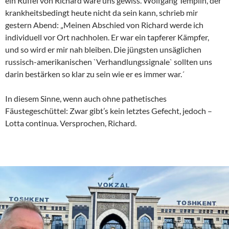
ein Rüffel von Richard wäre uns gewiss. Wolfgang Templin, der
krankheitsbedingt heute nicht da sein kann, schrieb mir
gestern Abend: „Meinen Abschied von Richard werde ich
individuell vor Ort nachholen. Er war ein tapferer Kämpfer,
und so wird er mir nah bleiben. Die jüngsten unsäglichen
russisch-amerikanischen `Verhandlungssignale` sollten uns
darin bestärken so klar zu sein wie er es immer war.´
In diesem Sinne, wenn auch ohne pathetisches
Fäustegeschüttel: Zwar gibt’s kein letztes Gefecht, jedoch –
Lotta continua. Versprochen, Richard.