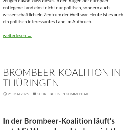
zeugen davon, dass dieses in den Augen der Europäer
entlegene Land einst nicht nur politisch, sondern auch
wissenschaftlich ein Zentrum der Welt war. Heute ist es auch
ein politisch interessantes Land im Aufbruch.
Usbekistan 2025: Unterwegs in einem Land im Aufbruch
weiterlesen
→
BROMBEER-KOALITION IN
THÜRINGEN
21. MAI 2025
SCHREIBE EINEN KOMMENTAR
In der Brombeer-Koalition läuft‘s