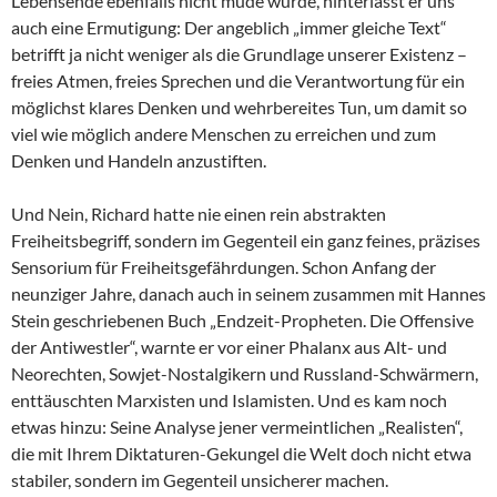
Lebensende ebenfalls nicht müde wurde, hinterlässt er uns
auch eine Ermutigung: Der angeblich „immer gleiche Text“
betrifft ja nicht weniger als die Grundlage unserer Existenz –
freies Atmen, freies Sprechen und die Verantwortung für ein
möglichst klares Denken und wehrbereites Tun, um damit so
viel wie möglich andere Menschen zu erreichen und zum
Denken und Handeln anzustiften.
Und Nein, Richard hatte nie einen rein abstrakten
Freiheitsbegriff, sondern im Gegenteil ein ganz feines, präzises
Sensorium für Freiheitsgefährdungen. Schon Anfang der
neunziger Jahre, danach auch in seinem zusammen mit Hannes
Stein geschriebenen Buch „Endzeit-Propheten. Die Offensive
der Antiwestler“, warnte er vor einer Phalanx aus Alt- und
Neorechten, Sowjet-Nostalgikern und Russland-Schwärmern,
enttäuschten Marxisten und Islamisten. Und es kam noch
etwas hinzu: Seine Analyse jener vermeintlichen „Realisten“,
die mit Ihrem Diktaturen-Gekungel die Welt doch nicht etwa
stabiler, sondern im Gegenteil unsicherer machen.