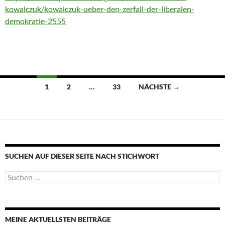
kowalczuk/kowalczuk-ueber-den-zerfall-der-liberalen-
demokratie-2555
Beitragsnavigation
1
2
…
33
NÄCHSTE →
SUCHEN AUF DIESER SEITE NACH STICHWORT
Suche
nach:
MEINE AKTUELLSTEN BEITRÄGE