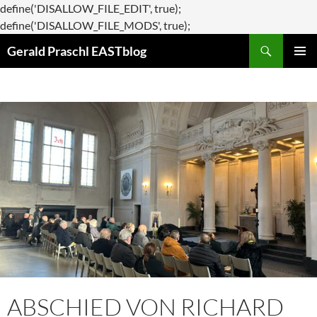
define('DISALLOW_FILE_EDIT', true);
Zum
define('DISALLOW_FILE_MODS', true);
Suchen
Inhalt
Gerald Praschl EASTblog
springen
PRIMÄR
MENÜ
ABSCHIED VON RICHARD