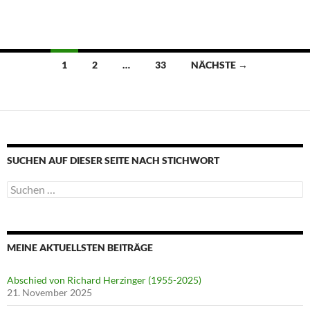
Beitragsnavigation
1
2
…
33
NÄCHSTE →
SUCHEN AUF DIESER SEITE NACH STICHWORT
Suche
nach:
MEINE AKTUELLSTEN BEITRÄGE
Abschied von Richard Herzinger (1955-2025)
21. November 2025