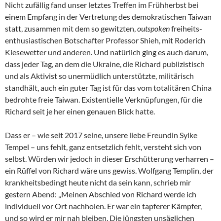
Nicht zufällig fand unser letztes Treffen im Frühherbst bei
einem Empfang in der Vertretung des demokratischen Taiwan
statt, zusammen mit dem so gewitzten,
outspoken
freiheits-
enthusiastischen Botschafter Professor Shieh, mit Roderich
Kiesewetter und anderen. Und natürlich ging es auch darum,
dass jeder Tag, an dem die Ukraine, die Richard publizistisch
und als Aktivist so unermüdlich unterstützte, militärisch
standhält, auch ein guter Tag ist für das vom totalitären China
bedrohte freie Taiwan. Existentielle Verknüpfungen, für die
Richard seit je her einen genauen Blick hatte.
Dass er – wie seit 2017 seine, unsere liebe Freundin Sylke
Tempel – uns fehlt, ganz entsetzlich fehlt, versteht sich von
selbst. Würden wir jedoch in dieser Erschütterung verharren –
ein Rüffel von Richard wäre uns gewiss. Wolfgang Templin, der
krankheitsbedingt heute nicht da sein kann, schrieb mir
gestern Abend: „Meinen Abschied von Richard werde ich
individuell vor Ort nachholen. Er war ein tapferer Kämpfer,
und so wird er mir nah bleiben. Die jüngsten unsäglichen