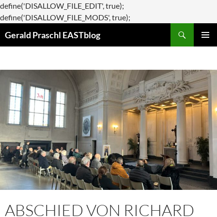
define('DISALLOW_FILE_EDIT', true);
Zum
define('DISALLOW_FILE_MODS', true);
Suchen
Inhalt
Gerald Praschl EASTblog
springen
PRIMÄR
MENÜ
ABSCHIED VON RICHARD