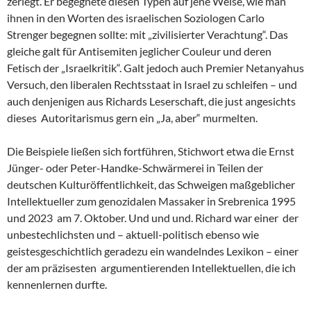
zerlegt. Er begegnete diesen Typen auf jene Weise, wie man
ihnen in den Worten des israelischen Soziologen Carlo
Strenger begegnen sollte: mit „zivilisierter Verachtung“. Das
gleiche galt für Antisemiten jeglicher Couleur und deren
Fetisch der „Israelkritik“. Galt jedoch auch Premier Netanyahus
Versuch, den liberalen Rechtsstaat in Israel zu schleifen – und
auch denjenigen aus Richards Leserschaft, die just angesichts
dieses Autoritarismus gern ein „Ja, aber“ murmelten.
Die Beispiele ließen sich fortführen, Stichwort etwa die Ernst
Jünger- oder Peter-Handke-Schwärmerei in Teilen der
deutschen Kulturöffentlichkeit, das Schweigen maßgeblicher
Intellektueller zum genozidalen Massaker in Srebrenica 1995
und 2023 am 7. Oktober. Und und und. Richard war einer der
unbestechlichsten und – aktuell-politisch ebenso wie
geistesgeschichtlich geradezu ein wandelndes Lexikon – einer
der am präzisesten argumentierenden Intellektuellen, die ich
kennenlernen durfte.