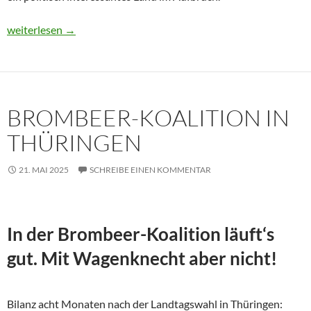
Usbekistan 2025: Unterwegs in einem Land im Aufbruch
weiterlesen
→
BROMBEER-KOALITION IN
THÜRINGEN
21. MAI 2025
SCHREIBE EINEN KOMMENTAR
In der Brombeer-Koalition läuft‘s
gut. Mit Wagenknecht aber nicht!
Bilanz acht Monaten nach der Landtagswahl in Thüringen: