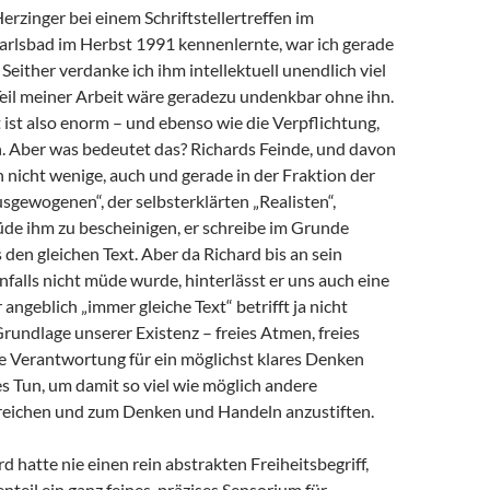
Herzinger bei einem Schriftstellertreffen im
arlsbad im Herbst 1991 kennenlernte, war ich gerade
 Seither verdanke ich ihm intellektuell unendlich viel
 Teil meiner Arbeit wäre geradezu undenkbar ohne ihn.
ist also enorm – und ebenso wie die Verpflichtung,
 Aber was bedeutet das? Richards Feinde, und davon
h nicht wenige, auch und gerade in der Fraktion der
sgewogenen“, der selbsterklärten „Realisten“,
de ihm zu bescheinigen, er schreibe im Grunde
en gleichen Text. Aber da Richard bis an sein
alls nicht müde wurde, hinterlässt er uns auch eine
angeblich „immer gleiche Text“ betrifft ja nicht
Grundlage unserer Existenz – freies Atmen, freies
e Verantwortung für ein möglichst klares Denken
s Tun, um damit so viel wie möglich andere
eichen und zum Denken und Handeln anzustiften.
d hatte nie einen rein abstrakten Freiheitsbegriff,
teil ein ganz feines, präzises Sensorium für