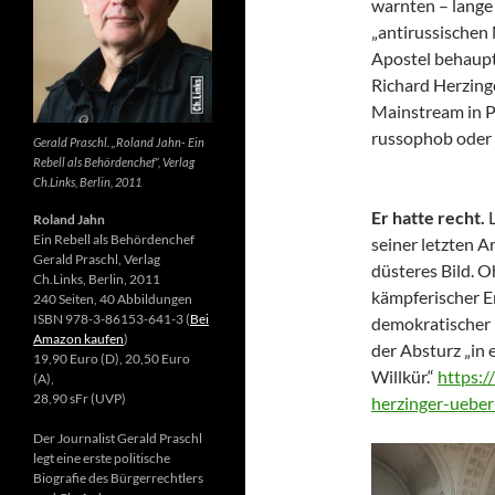
warnten – lange 
„antirussischen
Apostel behaupte
Richard Herzing
Mainstream in Po
russophob oder 
Gerald Praschl. „Roland Jahn- Ein
Rebell als Behördenchef“, Verlag
Ch.Links, Berlin, 2011
Er hatte recht.
Roland Jahn
Ein Rebell als Behördenchef
seiner letzten Ar
Gerald Praschl, Verlag
düsteres Bild. 
Ch.Links, Berlin, 2011
kämpferischer E
240 Seiten, 40 Abbildungen
ISBN 978-3-86153-641-3 (
Bei
demokratischer 
Amazon kaufen
)
der Absturz „in 
19,90 Euro (D), 20,50 Euro
Willkür.“
https:/
(A),
28,90 sFr (UVP)
herzinger-ueber
Der Journalist Gerald Praschl
legt eine erste politische
Biografie des Bürgerrechtlers