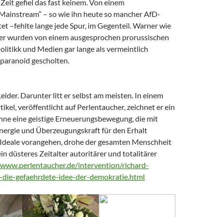
Zeit gefiel das fast keinem. Von einem
 Mainstream“ – so wie ihn heute so mancher AfD-
t –fehlte lange jede Spur, im Gegenteil. Warner wie
er wurden von einem ausgesprochen prorussischen
litikk und Medien gar lange als vermeintlich
paranoid gescholten.
Leider. Darunter litt er selbst am meisten. In einem
tikel, veröffentlicht auf Perlentaucher, zeichnet er ein
Ohne eine geistige Erneuerungsbewegung, die mit
nergie und Überzeugungskraft für den Erhalt
Ideale vorangehen, drohe der gesamten Menschheit
ein düsteres Zeitalter autoritärer und totalitärer
/www.perlentaucher.de/intervention/richard-
-die-gefaehrdete-idee-der-demokratie.html