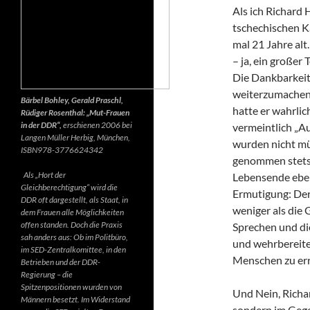
Als ich Richard 
tschechischen K
mal 21 Jahre alt.
– ja, ein großer
Die Dankbarkeit 
weiterzumachen.
Bärbel Bohley, Gerald Praschl,
hatte er wahrlic
Rüdiger Rosenthal: „Mut-Frauen
in der DDR“,
erschienen 2006 bei
vermeintlich „Au
Langen Müller Herbig, München,
wurden nicht mü
ISBN978-3776624342
genommen stets d
Als „Hort der
Lebensende ebenf
Gleichberechtigung“ wird die
Ermutigung: Der 
DDR oft dargestellt, als Staat, in
weniger als die 
dem Frauen alle Möglichkeiten
offen standen. Doch die Praxis
Sprechen und di
sah anders aus: Ob im Politbüro,
und wehrbereite
im SED-Zentralkomittee, in den
Menschen zu err
Betrieben und der DDR-
Regierung – die
Spitzenpositionen wurden von
Und Nein, Richar
Männern besetzt. Im Widerstand
sondern im Gegen