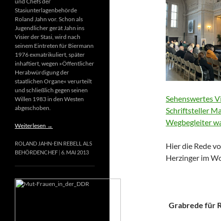
und Chefs der
Stasiunterlagenbehörde
Roland Jahn vor. Schon als
Jugendlicher gerät Jahn ins
Visier der Stasi, wird nach
seinem Eintreten für Biermann
1976 exmatrikuliert, später
inhaftiert, wegen »Öffentlicher
Herabwürdigung der
staatlichen Organe« verurteilt
und schließlich gegen seinen
Sehenswertes Vi
Willen 1983 in den Westen
abgeschoben.
Schriftsteller M
Wegbegleiter wa
Weiterlesen
→
ROLAND JAHN-EIN REBELL ALS
Hier die Rede vo
BEHÖRDENCHEF
6. MAI 2013
Herzinger im Wo
Grabrede für Ri