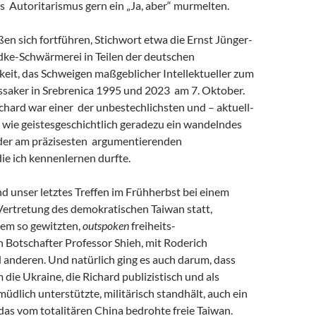
s Autoritarismus gern ein „Ja, aber“ murmelten.
eßen sich fortführen, Stichwort etwa die Ernst Jünger-
ke-Schwärmerei in Teilen der deutschen
keit, das Schweigen maßgeblicher Intellektueller zum
saker in Srebrenica 1995 und 2023 am 7. Oktober.
chard war einer der unbestechlichsten und – aktuell-
 wie geistesgeschichtlich geradezu ein wandelndes
 der am präzisesten argumentierenden
 die ich kennenlernen durfte.
and unser letztes Treffen im Frühherbst bei einem
Vertretung des demokratischen Taiwan statt,
em so gewitzten,
outspoken
freiheits-
 Botschafter Professor Shieh, mit Roderich
 anderen. Und natürlich ging es auch darum, dass
m die Ukraine, die Richard publizistisch und als
müdlich unterstützte, militärisch standhält, auch ein
r das vom totalitären China bedrohte freie Taiwan.