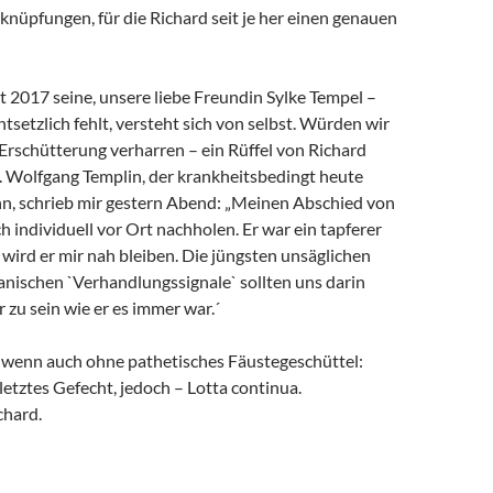
rknüpfungen, für die Richard seit je her einen genauen
it 2017 seine, unsere liebe Freundin Sylke Tempel –
ntsetzlich fehlt, versteht sich von selbst. Würden wir
 Erschütterung verharren – ein Rüffel von Richard
. Wolfgang Templin, der krankheitsbedingt heute
ann, schrieb mir gestern Abend: „Meinen Abschied von
h individuell vor Ort nachholen. Er war ein tapferer
wird er mir nah bleiben. Die jüngsten unsäglichen
anischen `Verhandlungssignale` sollten uns darin
r zu sein wie er es immer war.´
, wenn auch ohne pathetisches Fäustegeschüttel:
 letztes Gefecht, jedoch – Lotta continua.
chard.