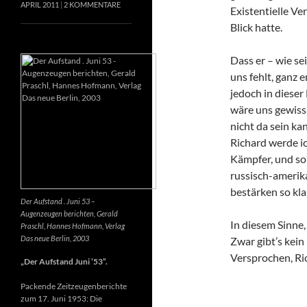
APRIL 2011
2 KOMMENTARE
Existentielle Ve
Blick hatte.
Dass er – wie se
uns fehlt, ganz e
jedoch in dieser
wäre uns gewiss
nicht da sein k
Richard werde ic
Kämpfer, und so 
russisch-amerik
bestärken so kla
Der Aufstand . Juni 53 –
Augenzeugen berichten, Gerald
In diesem Sinne
Praschl, Hannes Hofmann, Verlag
Das neue Berlin, 2003
Zwar gibt’s kein
Versprochen, Ri
„Der Aufstand Juni ’53“.
Packende Zeitzeugenberichte
zum 17. Juni 1953: Die