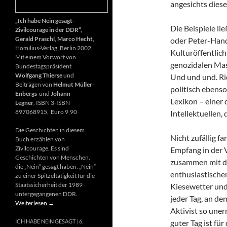
angesichts diese
„Ich habe Nein gesagt-
Die Beispiele li
Zivilcourage in der DDR“,
Gerald Praschl, Marco Hecht,
oder Peter-Hand
Homilius-Verlag, Berlin 2002.
Kulturöffentlich
Mit einem Vorwort von
genozidalen Mas
Bundestagspräsident
Wolfgang Thierse
und
Und und und. Ri
Beiträgen von
Helmut Müller-
politisch ebenso
Enbergs
und
Johann
Lexikon – einer
Legner
, ISBN 3-ISBN
897068915, Euro 9,90
Intellektuellen,
Die Geschichten in diesem
Nicht zufällig f
Buch erzählen von
Zivilcourage. Es sind
Empfang in der 
Geschichten von Menschen,
zusammen mit d
die „Nein“ gesagt haben. „Nein“
enthusiastischen
zu einer Spitzeltätigkeit für die
Staatssicherheit der 1989
Kiesewetter und
untergegangenen DDR.
jeder Tag, an de
Weiterlesen
→
Aktivist so uner
guter Tag ist fü
ICH HABE NEIN GESAGT
6.