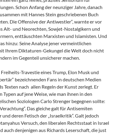
dungen. Schon Anfang der neunziger Jahre, danach
zusammen mit Hannes Stein geschriebenen Buch
en. Die Offensive der Antiwestler“, warnte er vor
us Alt- und Neorechten, Sowjet-Nostalgikern und
mern, enttäuschten Marxisten und Islamisten. Und
as hinzu: Seine Analyse jener vermeintlichen
 mit Ihrem Diktaturen-Gekungel die Welt doch nicht
ondern im Gegenteil unsicherer machen.
e Freiheits-Travestie eines Trump, Elon Musk und
libertär“ bezeichnenden Fans in deutschen Medien
s Texten nach allen Regeln der Kunst zerlegt. Er
n Typen auf jene Weise, wie man ihnen in den
lischen Soziologen Carlo Strenger begegnen sollte:
r Verachtung“. Das gleiche galt für Antisemiten
 und deren Fetisch der „Israelkritik“. Galt jedoch
anyahus Versuch, den liberalen Rechtsstaat in Israel
nd auch denjenigen aus Richards Leserschaft, die just