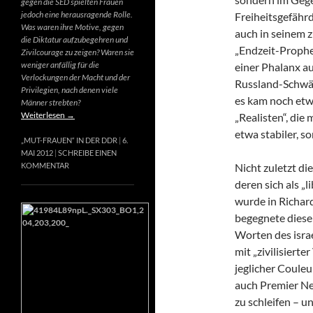
gegen die SED spielten Frauen
jedoch eine herausragende Rolle.
Freiheitsgefähr
Was waren ihre Motive, gegen
auch in seinem 
die Diktatur aufzubegehren und
„Endzeit-Prophet
Zivilcourage zu zeigen? Waren sie
weniger anfällig für die
einer Phalanx a
Verlockungen der Macht und der
Russland-Schwär
Privilegien, nach denen viele
es kam noch etw
Männer strebten?
Weiterlesen
→
„Realisten“, die
etwa stabiler, s
„MUT-FRAUEN“ IN DER DDR
6.
MAI 2012
SCHREIBE EINEN
Nicht zuletzt di
KOMMENTAR
deren sich als „
wurde in Richard
begegnete diese
Worten des israe
mit „zivilisierte
jeglicher Couleur
auch Premier Net
zu schleifen – u