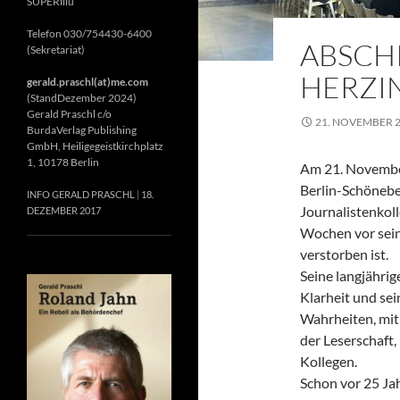
SUPERillu
Telefon 030/754430-6400
ABSCH
(Sekretariat)
HERZIN
gerald.praschl(at)me.com
(StandDezember 2024)
Gerald Praschl c/o
21. NOVEMBER 
BurdaVerlag Publishing
GmbH, Heiligegeistkirchplatz
1, 10178 Berlin
Am 21. November
Berlin-Schönebe
INFO GERALD PRASCHL
18.
Journalistenkol
DEZEMBER 2017
Wochen vor sein
verstorben ist.
Seine langjährig
Klarheit und se
Wahrheiten, mit 
der Leserschaft
Kollegen.
Schon vor 25 Jah