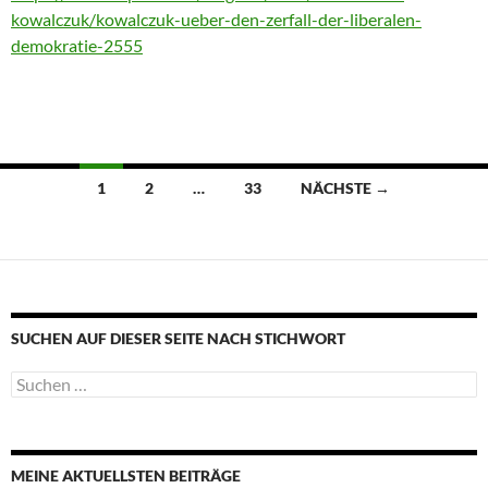
kowalczuk/kowalczuk-ueber-den-zerfall-der-liberalen-
demokratie-2555
Beitragsnavigation
1
2
…
33
NÄCHSTE →
SUCHEN AUF DIESER SEITE NACH STICHWORT
Suche
nach:
MEINE AKTUELLSTEN BEITRÄGE