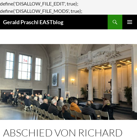
define('DISALLOW_FILE_EDIT', true);
Zum
define('DISALLOW_FILE_MODS', true);
Suchen
Inhalt
Gerald Praschl EASTblog
springen
PRIMÄR
MENÜ
ABSCHIED VON RICHARD