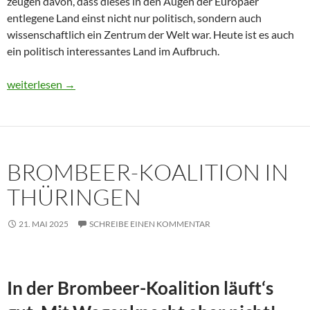
zeugen davon, dass dieses in den Augen der Europäer
entlegene Land einst nicht nur politisch, sondern auch
wissenschaftlich ein Zentrum der Welt war. Heute ist es auch
ein politisch interessantes Land im Aufbruch.
Usbekistan 2025: Unterwegs in einem Land im Aufbruch
weiterlesen
→
BROMBEER-KOALITION IN
THÜRINGEN
21. MAI 2025
SCHREIBE EINEN KOMMENTAR
In der Brombeer-Koalition läuft‘s