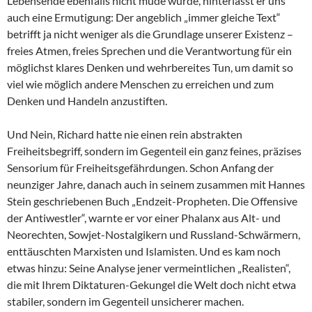
Lebensende ebenfalls nicht müde wurde, hinterlässt er uns
auch eine Ermutigung: Der angeblich „immer gleiche Text“
betrifft ja nicht weniger als die Grundlage unserer Existenz –
freies Atmen, freies Sprechen und die Verantwortung für ein
möglichst klares Denken und wehrbereites Tun, um damit so
viel wie möglich andere Menschen zu erreichen und zum
Denken und Handeln anzustiften.
Und Nein, Richard hatte nie einen rein abstrakten
Freiheitsbegriff, sondern im Gegenteil ein ganz feines, präzises
Sensorium für Freiheitsgefährdungen. Schon Anfang der
neunziger Jahre, danach auch in seinem zusammen mit Hannes
Stein geschriebenen Buch „Endzeit-Propheten. Die Offensive
der Antiwestler“, warnte er vor einer Phalanx aus Alt- und
Neorechten, Sowjet-Nostalgikern und Russland-Schwärmern,
enttäuschten Marxisten und Islamisten. Und es kam noch
etwas hinzu: Seine Analyse jener vermeintlichen „Realisten“,
die mit Ihrem Diktaturen-Gekungel die Welt doch nicht etwa
stabiler, sondern im Gegenteil unsicherer machen.