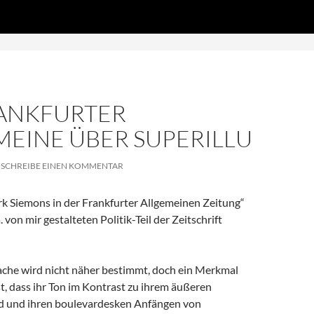
Zum
DS', true);
Inhalt
springen
RANKFURTER
MEINE ÜBER SUPERILLU
SCHREIBE EINEN KOMMENTAR
k Siemons in der Frankfurter Allgemeinen Zeitung“
 von mir gestalteten Politik-Teil der Zeitschrift
ache wird nicht näher bestimmt, doch ein Merkmal
ist, dass ihr Ton im Kontrast zu ihrem äußeren
d und ihren boulevardesken Anfängen von