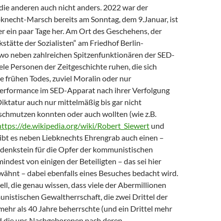
die anderen auch nicht anders. 2022 war der
necht-Marsch bereits am Sonntag, dem 9.Januar, ist
r ein paar Tage her. Am Ort des Geschehens, der
stätte der Sozialisten“ am Friedhof Berlin-
, wo neben zahlreichen Spitzenfunktionären der SED-
ele Personen der Zeitgeschichte ruhen, die sich
 frühen Todes, zuviel Moralin oder nur
erformance im SED-Apparat nach ihrer Verfolgung
iktatur auch nur mittelmäßig bis gar nicht
schmutzen konnten oder auch wollten (wie z.B.
https://de.wikipedia.org/wiki/Robert_Siewert
und
gibt es neben Liebknechts Ehrengrab auch einen –
edenkstein für die Opfer der kommunistischen
mindest von einigen der Beteiligten – das sei hier
ähnt – dabei ebenfalls eines Besuches bedacht wird.
ll, die genau wissen, dass viele der Abermillionen
nistischen Gewaltherrschaft, die zwei Drittel der
ehr als 40 Jahre beherrschte (und ein Drittel mehr
nd die uns Nachgeborenen nach deren