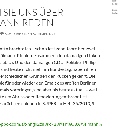
 SIE UNS ÜBER
ANN REDEN
SCHREIBE EINEN KOMMENTAR
to brachte ich – schon fast zehn Jahre her, zwei
hälmann-Pioniere zusammen: den damaligen Linken-
 Liebich. Und den damaligen CDU-Politiker Phillip
 sind heute nicht mehr im Bundestag, haben ihren
terschiedlichen Gründen den Rücken gekehrt. Die
ie für oder wieder den Erhalt des großen Berliner
ls vorbringen, sind aber bis heute aktuell – weil
te um Abriss oder Renovierung entbrannt ist.
espräch, erschienen in SUPERillu Heft 35/2013, S.
ropbox.com/s/xhhgx2zn9kc729r/Th%C3%A4lmann%