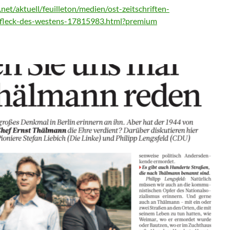
net/aktuell/feuilleton/medien/ost-zeitschriften-
-fleck-des-westens-17815983.html?premium