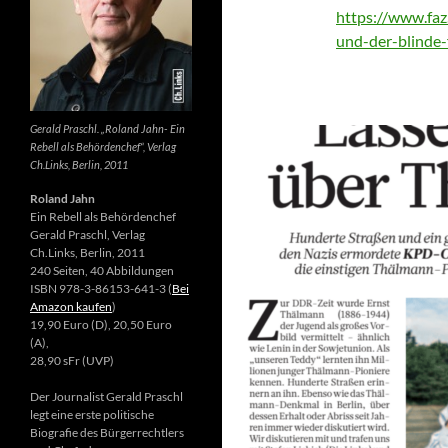
https://www.faz.
und-der-blinde
Gerald Praschl. „Roland Jahn- Ein
Rebell als Behördenchef“, Verlag
Ch.Links, Berlin, 2011
Roland Jahn
Ein Rebell als Behördenchef
Gerald Praschl, Verlag
Ch.Links, Berlin, 2011
240 Seiten, 40 Abbildungen
ISBN 978-3-86153-641-3 (
Bei
Amazon kaufen
)
19,90 Euro (D), 20,50 Euro
(A),
28,90 sFr (UVP)
Der Journalist Gerald Praschl
legt eine erste politische
Biografie des Bürgerrechtlers