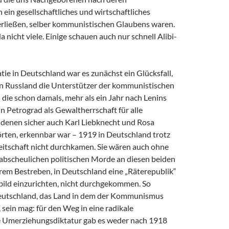
in gesellschaftliches und wirtschaftliches
erließen, selber kommunistischen Glaubens waren.
a nicht viele. Einige schauen auch nur schnell Alibi-
ie in Deutschland war es zunächst ein Glücksfall,
 in Russland die Unterstützer der kommunistischen
 die schon damals, mehr als ein Jahr nach Lenins
 Petrograd als Gewaltherrschaft für alle
u denen sicher auch Karl Liebknecht und Rosa
ten, erkennbar war – 1919 in Deutschland trotz
eitschaft nicht durchkamen. Sie wären auch ohne
 abscheulichen politischen Morde an diesen beiden
hrem Bestreben, in Deutschland eine „Räterepublik“
bild einzurichten, nicht durchgekommen. So
Deutschland, das Land in dem der Kommunismus
sein mag: für den Weg in eine radikale
 Umerziehungsdiktatur gab es weder nach 1918