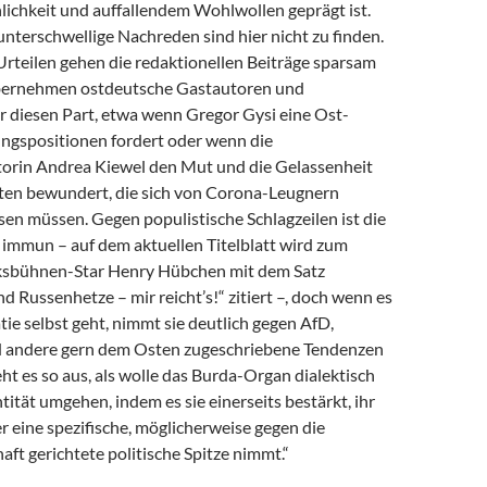
lichkeit und auffallendem Wohlwollen geprägt ist.
nterschwellige Nachreden sind hier nicht zu finden.
Urteilen gehen die redaktionellen Beiträge sparsam
bernehmen ostdeutsche Gastautoren und
r diesen Part, etwa wenn Gregor Gysi eine Ost-
ngspositionen fordert oder wenn die
rin An­drea Kiewel den Mut und die Gelassenheit
ten bewundert, die sich von Corona-Leugnern
en müssen. Gegen populistische Schlagzeilen ist die
t immun – auf dem aktuellen Titelblatt wird zum
lksbühnen-Star Henry Hübchen mit dem Satz
Russenhetze – mir reicht’s!“ zitiert –, doch wenn es
e selbst geht, nimmt sie deutlich gegen AfD,
 andere gern dem Osten zugeschriebene Tendenzen
ieht es so aus, als wolle das Burda-Organ dialektisch
tität umgehen, indem es sie einerseits bestärkt, ihr
r eine spezifische, möglicherweise gegen die
ft gerichtete politische Spitze nimmt.“