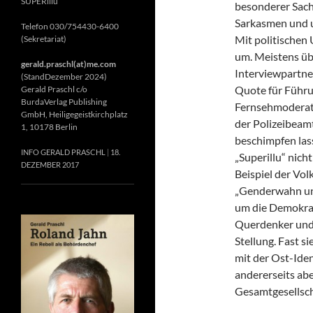
SUPERillu
besonderer Sach
Sarkasmen und u
Telefon 030/754430-6400
Mit politischen 
(Sekretariat)
um. Meistens ü
gerald.praschl(at)me.com
Interviewpartne
(StandDezember 2024)
Quote für Führu
Gerald Praschl c/o
BurdaVerlag Publishing
Fernsehmoderato
GmbH, Heiligegeistkirchplatz
der Polizeibeam
1, 10178 Berlin
beschimpfen lass
INFO GERALD PRASCHL
18.
„Superillu“ nich
DEZEMBER 2017
Beispiel der Vo
„Genderwahn und 
um die Demokrati
Querdenker und
Stellung. Fast s
mit der Ost-Iden
andererseits abe
Gesamtgesellscha