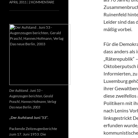
APRIL 2011
2 KOMMENTARE
Zusammenbruch e
Ruinenfeld hint
Leider sind das d
mäßig vorbei.
Für die Demokrat
dass anders als
„Räterepublik“ –
Oktoberputsch in
Informierten, z
Luxemburg gehör
ihrer Gewaltber
Der Aufstand . Juni 53 –
diese zweifellos
Augenzeugen berichten, Gerald
Praschl, Hannes Hofmann, Verlag
Politikern mit i
Das neue Berlin, 2003
nach Lenins Vor
linksgestrickt 
„Der Aufstand Juni ’53“.
erfunden wurde, 
Packende Zeitzeugenberichte
kommunistische
zum 17. Juni 1953: Die