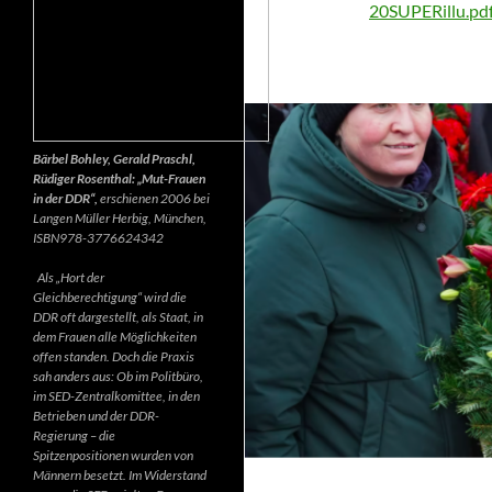
20SUPERillu.pd
Bärbel Bohley, Gerald Praschl,
Rüdiger Rosenthal: „Mut-Frauen
in der DDR“,
erschienen 2006 bei
Langen Müller Herbig, München,
ISBN978-3776624342
Als „Hort der
Gleichberechtigung“ wird die
DDR oft dargestellt, als Staat, in
dem Frauen alle Möglichkeiten
offen standen. Doch die Praxis
sah anders aus: Ob im Politbüro,
im SED-Zentralkomittee, in den
Betrieben und der DDR-
Regierung – die
Spitzenpositionen wurden von
Männern besetzt. Im Widerstand