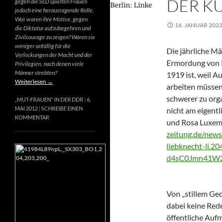
DER K
gegen die SED spielten Frauen
jedoch eine herausragende Rolle.
Was waren ihre Motive, gegen
16. JANUAR 202
die Diktatur aufzubegehren und
Zivilcourage zu zeigen? Waren sie
weniger anfällig für die
Die jährliche M
Verlockungen der Macht und der
Ermordung von 
Privilegien, nach denen viele
Männer strebten?
1919 ist, weil 
Weiterlesen
→
arbeiten müssen
schwerer zu orga
„MUT-FRAUEN“ IN DER DDR
6.
MAI 2012
SCHREIBE EINEN
nicht am eigent
KOMMENTAR
und Rosa Luxem
zeitung.de/new
liebknecht-li.
d4sC0Jmn41W2
Von „stillem Ged
dabei keine Rede
öffentliche Aufm