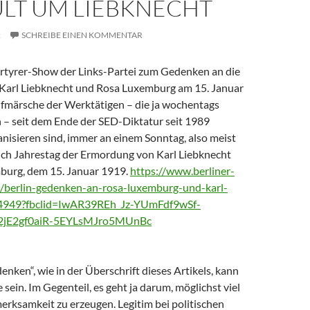
ULT UM LIEBKNECHT
2
SCHREIBE EINEN KOMMENTAR
ärtyrer-Show der Links-Partei zum Gedenken an die
Karl Liebknecht und Rosa Luxemburg am 15. Januar
Aufmärsche der Werktätigen – die ja wochentags
 – seit dem Ende der SED-Diktatur seit 1989
nisieren sind, immer an einem Sonntag, also meist
lich Jahrestag der Ermordung von Karl Liebknecht
burg, dem 15. Januar 1919.
https://www.berliner-
s/berlin-gedenken-an-rosa-luxemburg-und-karl-
204949?fbclid=IwAR39REh_Jz-YUmFdf9wSf-
jE2gf0aiR-5EYLsMJro5MUnBc
enken“, wie in der Überschrift dieses Artikels, kann
 sein. Im Gegenteil, es geht ja darum, möglichst viel
erksamkeit zu erzeugen. Legitim bei politischen