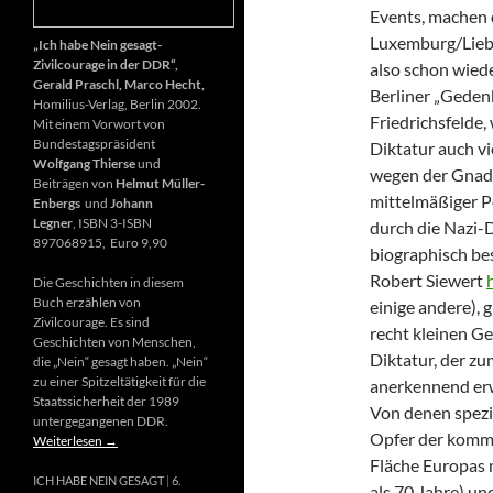
Events, machen 
Luxemburg/Liebk
„Ich habe Nein gesagt-
Zivilcourage in der DDR“,
also schon wiede
Gerald Praschl, Marco Hecht,
Berliner „Gedenk
Homilius-Verlag, Berlin 2002.
Friedrichsfelde
Mit einem Vorwort von
Bundestagspräsident
Diktatur auch vi
Wolfgang Thierse
und
wegen der Gnade
Beiträgen von
Helmut Müller-
mittelmäßiger P
Enbergs
und
Johann
Legner
, ISBN 3-ISBN
durch die Nazi-D
897068915, Euro 9,90
biographisch be
Robert Siewert
Die Geschichten in diesem
Buch erzählen von
einige andere), 
Zivilcourage. Es sind
recht kleinen G
Geschichten von Menschen,
Diktatur, der zu
die „Nein“ gesagt haben. „Nein“
zu einer Spitzeltätigkeit für die
anerkennend erw
Staatssicherheit der 1989
Von denen spezie
untergegangenen DDR.
Opfer der kommu
Weiterlesen
→
Fläche Europas m
ICH HABE NEIN GESAGT
6.
als 70 Jahre) u