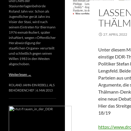
und Chefs der
Stasiunterlagenbehörde
LASSEN
Roland Jahn vor. Schon als
Jugendlicher gerät Jahn ins
THÄLM
Visier der Stasi, wird nach
seinem Eintreten für Biermann
1976 exmatrikuliert, später
27. APRIL 2022
inhaftiert, wegen »Öffentlicher
Herabwürdigung der
staatlichen Organe« verurteilt
Unter diesem Mot
und schließlich gegen seinen
einstige DDR-T
Willen 1983 in den Westen
Politiker Stefan
abgeschoben.
Lengsfeld. Beide
Weiterlesen
→
Parteien aus un
Argumente, die s
ROLAND JAHN-EIN REBELL ALS
BEHÖRDENCHEF
6. MAI 2013
Thälmann-Denkma
eine neue Debat
Hier das Streitg
18/19
https://www.d