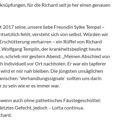
rknüpfungen, für die Richard seit je her einen genauen
it 2017 seine, unsere liebe Freundin Sylke Tempel –
ntsetzlich fehlt, versteht sich von selbst. Würden wir
 Erschütterung verharren – ein Rüffel von Richard
. Wolfgang Templin, der krankheitsbedingt heute
ann, schrieb mir gestern Abend: „Meinen Abschied von
h individuell vor Ort nachholen. Er war ein tapferer
wird er mir nah bleiben. Die jüngsten unsäglichen
anischen `Verhandlungssignale` sollten uns darin
r zu sein wie er es immer war.´
, wenn auch ohne pathetisches Fäustegeschüttel:
 letztes Gefecht, jedoch – Lotta continua.
chard.