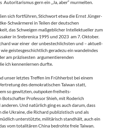
s Autoritarismus gern ein „Ja, aber“ murmelten.
eßen sich fortführen, Stichwort etwa die Ernst Jünger-
ke-Schwärmerei in Teilen der deutschen
keit, das Schweigen maßgeblicher Intellektueller zum
saker in Srebrenica 1995 und 2023 am 7. Oktober.
chard war einer der unbestechlichsten und – aktuell-
 wie geistesgeschichtlich geradezu ein wandelndes
 der am präzisesten argumentierenden
 die ich kennenlernen durfte.
and unser letztes Treffen im Frühherbst bei einem
Vertretung des demokratischen Taiwan statt,
em so gewitzten,
outspoken
freiheits-
 Botschafter Professor Shieh, mit Roderich
 anderen. Und natürlich ging es auch darum, dass
m die Ukraine, die Richard publizistisch und als
müdlich unterstützte, militärisch standhält, auch ein
r das vom totalitären China bedrohte freie Taiwan.