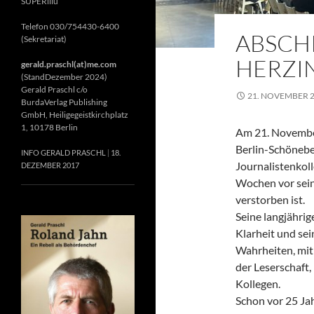
SUPERillu
Telefon 030/754430-6400
ABSCH
(Sekretariat)
HERZIN
gerald.praschl(at)me.com
(StandDezember 2024)
Gerald Praschl c/o
21. NOVEMBER 
BurdaVerlag Publishing
GmbH, Heiligegeistkirchplatz
1, 10178 Berlin
Am 21. November
Berlin-Schönebe
INFO GERALD PRASCHL
18.
Journalistenkol
DEZEMBER 2017
Wochen vor sein
verstorben ist.
Seine langjährig
Klarheit und se
Wahrheiten, mit 
der Leserschaft
Kollegen.
Schon vor 25 Jah