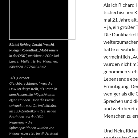
Als ich Richard 
tschechischen K
mal 21 Jahre alt.
– ja, ein großer
Die Dankbarkeit 
weiterzumachen.
Bärbel Bohley, Gerald Praschl,
hatte er wahrlic
Rüdiger Rosenthal: „Mut-Frauen
in der DDR“,
erschienen 2006 bei
vermeintlich „Au
Langen Müller Herbig, München,
wurden nicht mü
ISBN978-3776624342
genommen stets d
Als „Hort der
Lebensende ebenf
Gleichberechtigung“ wird die
Ermutigung: Der 
DDR oft dargestellt, als Staat, in
weniger als die 
dem Frauen alle Möglichkeiten
offen standen. Doch die Praxis
Sprechen und di
sah anders aus: Ob im Politbüro,
und wehrbereite
im SED-Zentralkomittee, in den
Menschen zu err
Betrieben und der DDR-
Regierung – die
Spitzenpositionen wurden von
Und Nein, Richar
Männern besetzt. Im Widerstand
sondern im Gegen