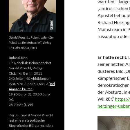
warnten – lange 
„antirussischen
Apostel behaupte
Richard Herzing
Mainstream in Po
russophob oder 
Gerald Praschl. „Roland Jahn- Ein
Rebell als Behördenchef“, Verlag
Ch.Links, Berlin, 2011
Er hatte recht.
Roland Jahn
Ein Rebell als Behördenchef
seiner letzten Ar
Gerald Praschl, Verlag
düsteres Bild. 
Ch.Links, Berlin, 2011
kämpferischer E
240 Seiten, 40 Abbildungen
ISBN 978-3-86153-641-3 (
Bei
demokratischer 
Amazon kaufen
)
der Absturz „in 
19,90 Euro (D), 20,50 Euro
Willkür.“
https:/
(A),
28,90 sFr (UVP)
herzinger-ueber
Der Journalist Gerald Praschl
legt eine erste politische
Biografie des Bürgerrechtlers