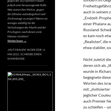
gegen die SED spielten Frauen
jedoch eine herausragende Rolle.
Freiheitsgefähr
Was waren ihre Motive, gegen
auch in seinem 
die Diktatur aufzubegehren und
„Endzeit-Prophet
Zivilcourage zu zeigen? Waren sie
weniger anfällig für die
einer Phalanx a
Verlockungen der Macht und der
Russland-Schwär
Privilegien, nach denen viele
es kam noch etw
Männer strebten?
Weiterlesen
→
„Realisten“, die
etwa stabiler, s
„MUT-FRAUEN“ IN DER DDR
6.
MAI 2012
SCHREIBE EINEN
Nicht zuletzt di
KOMMENTAR
deren sich als „
wurde in Richard
begegnete diese
Worten des israe
mit „zivilisierte
jeglicher Couleur
auch Premier Net
zu schleifen – u