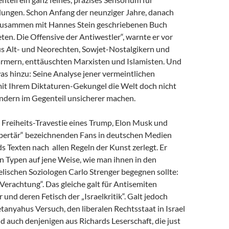
dungen. Schon Anfang der neunziger Jahre, danach
zusammen mit Hannes Stein geschriebenen Buch
en. Die Offensive der Antiwestler“, warnte er vor
us Alt- und Neorechten, Sowjet-Nostalgikern und
mern, enttäuschten Marxisten und Islamisten. Und
as hinzu: Seine Analyse jener vermeintlichen
 mit Ihrem Diktaturen-Gekungel die Welt doch nicht
ondern im Gegenteil unsicherer machen.
e Freiheits-Travestie eines Trump, Elon Musk und
libertär“ bezeichnenden Fans in deutschen Medien
s Texten nach allen Regeln der Kunst zerlegt. Er
n Typen auf jene Weise, wie man ihnen in den
lischen Soziologen Carlo Strenger begegnen sollte:
r Verachtung“. Das gleiche galt für Antisemiten
 und deren Fetisch der „Israelkritik“. Galt jedoch
anyahus Versuch, den liberalen Rechtsstaat in Israel
nd auch denjenigen aus Richards Leserschaft, die just