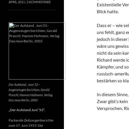
APRIL 2011
2 KOMMENTARE
Existentielle Ve
Blick hatte.
Dass er – wie se
uns fehlt, ganz e
jedoch in dieser
wäre uns gewiss
nicht da sein k
Richard werde ic
Kämpfer, und so 
russisch-amerik
bestärken so kla
Der Aufstand . Juni 53 –
Augenzeugen berichten, Gerald
In diesem Sinne
Praschl, Hannes Hofmann, Verlag
Das neue Berlin, 2003
Zwar gibt’s kein
Versprochen, Ri
„Der Aufstand Juni ’53“.
Packende Zeitzeugenberichte
zum 17. Juni 1953: Die