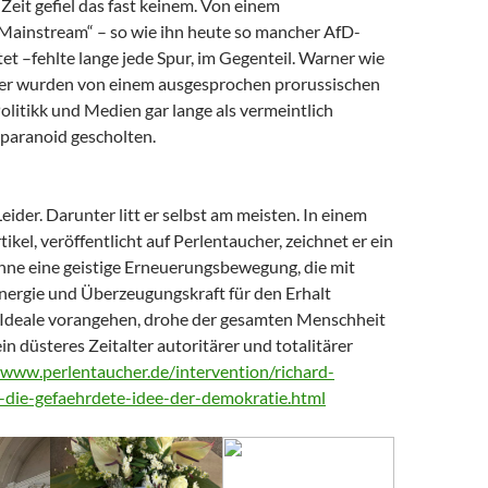
Zeit gefiel das fast keinem. Von einem
 Mainstream“ – so wie ihn heute so mancher AfD-
t –fehlte lange jede Spur, im Gegenteil. Warner wie
er wurden von einem ausgesprochen prorussischen
litikk und Medien gar lange als vermeintlich
paranoid gescholten.
Leider. Darunter litt er selbst am meisten. In einem
tikel, veröffentlicht auf Perlentaucher, zeichnet er ein
Ohne eine geistige Erneuerungsbewegung, die mit
nergie und Überzeugungskraft für den Erhalt
Ideale vorangehen, drohe der gesamten Menschheit
ein düsteres Zeitalter autoritärer und totalitärer
/www.perlentaucher.de/intervention/richard-
-die-gefaehrdete-idee-der-demokratie.html