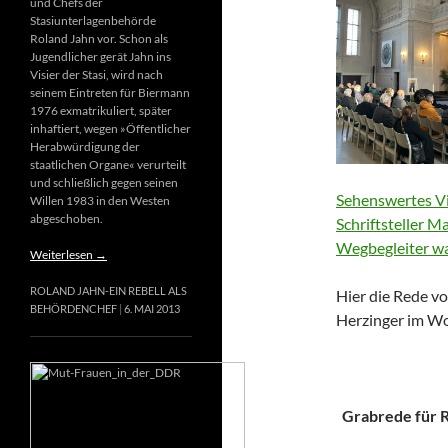
und Chefs der
Stasiunterlagenbehörde
Roland Jahn vor. Schon als
Jugendlicher gerät Jahn ins
Visier der Stasi, wird nach
seinem Eintreten für Biermann
1976 exmatrikuliert, später
inhaftiert, wegen »Öffentlicher
Herabwürdigung der
staatlichen Organe« verurteilt
und schließlich gegen seinen
Sehenswertes Vi
Willen 1983 in den Westen
abgeschoben.
Schriftsteller M
Wegbegleiter wa
Weiterlesen
→
ROLAND JAHN-EIN REBELL ALS
Hier die Rede vo
BEHÖRDENCHEF
6. MAI 2013
Herzinger im Wo
Grabrede für Ri