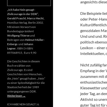
angesichts diese
„Ich habe Nein gesagt-
Die Beispiele li
Zivilcourage in der DDR“,
Gerald Praschl, Marco Hecht,
oder Peter-Hand
Homilius-Verlag, Berlin 2002.
Kulturöffentlich
Mit einem Vorwort von
genozidalen Mas
Bundestagspräsident
Wolfgang Thierse
und
Und und und. Ri
Beiträgen von
Helmut Müller-
politisch ebenso
Enbergs
und
Johann
Lexikon – einer
Legner
, ISBN 3-ISBN
897068915, Euro 9,90
Intellektuellen,
Die Geschichten in diesem
Nicht zufällig f
Buch erzählen von
Zivilcourage. Es sind
Empfang in der 
Geschichten von Menschen,
zusammen mit d
die „Nein“ gesagt haben. „Nein“
enthusiastischen
zu einer Spitzeltätigkeit für die
Staatssicherheit der 1989
Kiesewetter und
untergegangenen DDR.
jeder Tag, an de
Weiterlesen
→
Aktivist so uner
guter Tag ist fü
ICH HABE NEIN GESAGT
6.