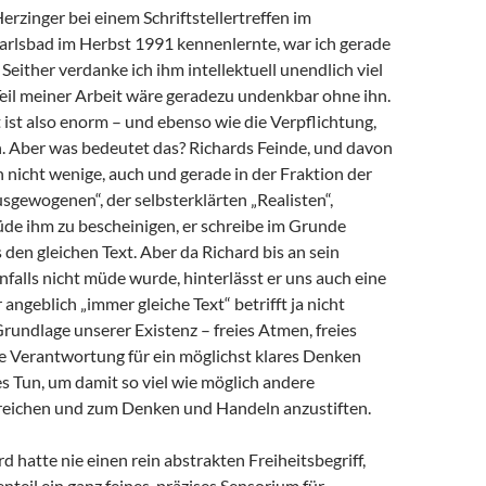
Herzinger bei einem Schriftstellertreffen im
arlsbad im Herbst 1991 kennenlernte, war ich gerade
 Seither verdanke ich ihm intellektuell unendlich viel
 Teil meiner Arbeit wäre geradezu undenkbar ohne ihn.
ist also enorm – und ebenso wie die Verpflichtung,
 Aber was bedeutet das? Richards Feinde, und davon
h nicht wenige, auch und gerade in der Fraktion der
sgewogenen“, der selbsterklärten „Realisten“,
de ihm zu bescheinigen, er schreibe im Grunde
en gleichen Text. Aber da Richard bis an sein
alls nicht müde wurde, hinterlässt er uns auch eine
angeblich „immer gleiche Text“ betrifft ja nicht
Grundlage unserer Existenz – freies Atmen, freies
e Verantwortung für ein möglichst klares Denken
s Tun, um damit so viel wie möglich andere
eichen und zum Denken und Handeln anzustiften.
d hatte nie einen rein abstrakten Freiheitsbegriff,
teil ein ganz feines, präzises Sensorium für