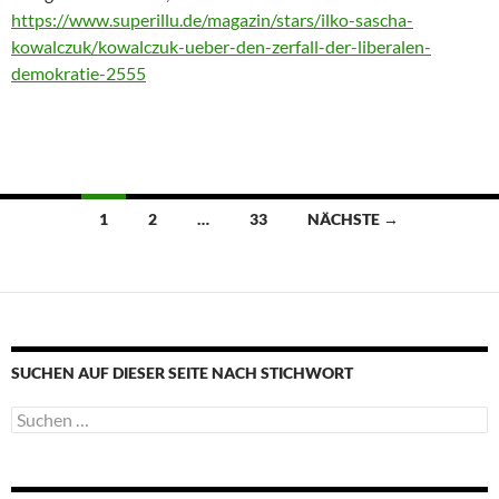
https://www.superillu.de/magazin/stars/ilko-sascha-
kowalczuk/kowalczuk-ueber-den-zerfall-der-liberalen-
demokratie-2555
Beitragsnavigation
1
2
…
33
NÄCHSTE →
SUCHEN AUF DIESER SEITE NACH STICHWORT
Suche
nach: