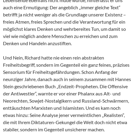
Lebensende ebenfalls nicht müde wurde, hinterlässt er uns
auch eine Ermutigung: Der angeblich „immer gleiche Text“
betrifft ja nicht weniger als die Grundlage unserer Existenz –
freies Atmen, freies Sprechen und die Verantwortung für ein
möglichst klares Denken und wehrbereites Tun, um damit so
viel wie möglich andere Menschen zu erreichen und zum
Denken und Handeln anzustiften.
Und Nein, Richard hatte nie einen rein abstrakten
Freiheitsbegriff, sondern im Gegenteil ein ganz feines, präzises
Sensorium für Freiheitsgefährdungen. Schon Anfang der
neunziger Jahre, danach auch in seinem zusammen mit Hannes
Stein geschriebenen Buch „Endzeit-Propheten. Die Offensive
der Antiwestler“, warnte er vor einer Phalanx aus Alt- und
Neorechten, Sowjet-Nostalgikern und Russland-Schwärmern,
enttäuschten Marxisten und Islamisten. Und es kam noch
etwas hinzu: Seine Analyse jener vermeintlichen „Realisten“,
die mit Ihrem Diktaturen-Gekungel die Welt doch nicht etwa
stabiler, sondern im Gegenteil unsicherer machen.