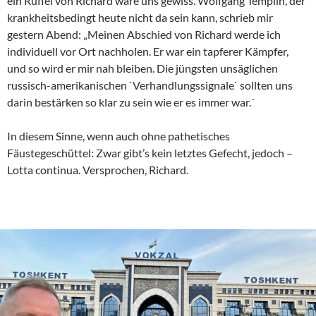
ein Rüffel von Richard wäre uns gewiss. Wolfgang Templin, der
krankheitsbedingt heute nicht da sein kann, schrieb mir
gestern Abend: „Meinen Abschied von Richard werde ich
individuell vor Ort nachholen. Er war ein tapferer Kämpfer,
und so wird er mir nah bleiben. Die jüngsten unsäglichen
russisch-amerikanischen `Verhandlungssignale` sollten uns
darin bestärken so klar zu sein wie er es immer war.´
In diesem Sinne, wenn auch ohne pathetisches
Fäustegeschüttel: Zwar gibt’s kein letztes Gefecht, jedoch –
Lotta continua. Versprochen, Richard.