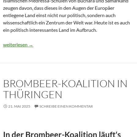
islamischen Medressa-Schulen von Buchara und Samarkand
zeugen davon, dass dieses in den Augen der Europäer
entlegene Land einst nicht nur politisch, sondern auch
wissenschaftlich ein Zentrum der Welt war. Heute ist es auch
ein politisch interessantes Land im Aufbruch.
Usbekistan 2025: Unterwegs in einem Land im Aufbruch
weiterlesen
→
BROMBEER-KOALITION IN
THÜRINGEN
21. MAI 2025
SCHREIBE EINEN KOMMENTAR
In der Brombeer-Koalition läuft‘s