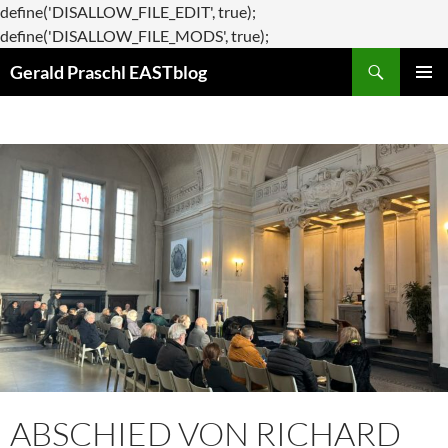
define('DISALLOW_FILE_EDIT', true);
Zum
define('DISALLOW_FILE_MODS', true);
Suchen
Inhalt
Gerald Praschl EASTblog
springen
PRIMÄR
MENÜ
ABSCHIED VON RICHARD