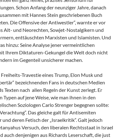
dungen. Schon Anfang der neunziger Jahre, danach
zusammen mit Hannes Stein geschriebenen Buch
en. Die Offensive der Antiwestler“, warnte er vor
us Alt- und Neorechten, Sowjet-Nostalgikern und
mern, enttäuschten Marxisten und Islamisten. Und
as hinzu: Seine Analyse jener vermeintlichen
 mit Ihrem Diktaturen-Gekungel die Welt doch nicht
ondern im Gegenteil unsicherer machen.
e Freiheits-Travestie eines Trump, Elon Musk und
libertär“ bezeichnenden Fans in deutschen Medien
s Texten nach allen Regeln der Kunst zerlegt. Er
n Typen auf jene Weise, wie man ihnen in den
lischen Soziologen Carlo Strenger begegnen sollte:
r Verachtung“. Das gleiche galt für Antisemiten
 und deren Fetisch der „Israelkritik“. Galt jedoch
anyahus Versuch, den liberalen Rechtsstaat in Israel
nd auch denjenigen aus Richards Leserschaft, die just