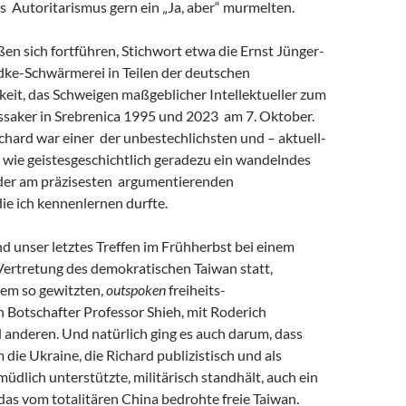
s Autoritarismus gern ein „Ja, aber“ murmelten.
eßen sich fortführen, Stichwort etwa die Ernst Jünger-
ke-Schwärmerei in Teilen der deutschen
keit, das Schweigen maßgeblicher Intellektueller zum
saker in Srebrenica 1995 und 2023 am 7. Oktober.
chard war einer der unbestechlichsten und – aktuell-
 wie geistesgeschichtlich geradezu ein wandelndes
 der am präzisesten argumentierenden
 die ich kennenlernen durfte.
and unser letztes Treffen im Frühherbst bei einem
Vertretung des demokratischen Taiwan statt,
em so gewitzten,
outspoken
freiheits-
 Botschafter Professor Shieh, mit Roderich
 anderen. Und natürlich ging es auch darum, dass
m die Ukraine, die Richard publizistisch und als
müdlich unterstützte, militärisch standhält, auch ein
r das vom totalitären China bedrohte freie Taiwan.