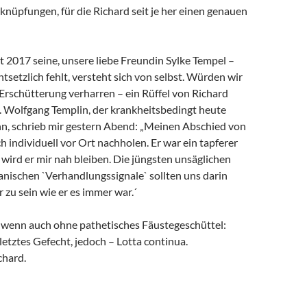
rknüpfungen, für die Richard seit je her einen genauen
it 2017 seine, unsere liebe Freundin Sylke Tempel –
ntsetzlich fehlt, versteht sich von selbst. Würden wir
 Erschütterung verharren – ein Rüffel von Richard
. Wolfgang Templin, der krankheitsbedingt heute
ann, schrieb mir gestern Abend: „Meinen Abschied von
h individuell vor Ort nachholen. Er war ein tapferer
wird er mir nah bleiben. Die jüngsten unsäglichen
anischen `Verhandlungssignale` sollten uns darin
r zu sein wie er es immer war.´
, wenn auch ohne pathetisches Fäustegeschüttel:
 letztes Gefecht, jedoch – Lotta continua.
chard.