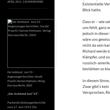
APRIL 2011
2 KOMMENTARE
Existentielle Ve
Blick hatte.
Dass er – wie se
uns fehlt, ganz e
jedoch in dieser
wäre uns gewiss
nicht da sein k
Richard werde ic
Kämpfer, und so 
russisch-amerik
bestärken so kla
Der Aufstand . Juni 53 –
Augenzeugen berichten, Gerald
In diesem Sinne
Praschl, Hannes Hofmann, Verlag
Das neue Berlin, 2003
Zwar gibt’s kein
Versprochen, Ri
„Der Aufstand Juni ’53“.
Packende Zeitzeugenberichte
zum 17. Juni 1953: Die