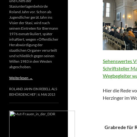
und Chefs der
Stasiunterlagenbehörde
Roland Jahn vor. Schon als
Jugendlicher gerät Jahn ins
Visier der Stasi, wird nach
seinem Eintreten für Biermann
1976 exmatrikuliert, später
inhaftiert, wegen »Öffentlicher
Herabwürdigung der
staatlichen Organe« verurteilt
und schließlich gegen seinen
Sehenswertes Vi
Willen 1983 in den Westen
abgeschoben.
Schriftsteller M
Wegbegleiter wa
Weiterlesen
→
ROLAND JAHN-EIN REBELL ALS
Hier die Rede vo
BEHÖRDENCHEF
6. MAI 2013
Herzinger im Wo
Grabrede für Ri