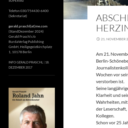
SUPERillu
Telefon 030/754430-6400
ABSCH
(Sekretariat)
HERZIN
gerald.praschl(at)me.com
(StandDezember 2024)
Gerald Praschl c/o
21. NOVEMBER 
BurdaVerlag Publishing
GmbH, Heiligegeistkirchplatz
1, 10178 Berlin
Am 21. November
Berlin-Schönebe
INFO GERALD PRASCHL
18.
Journalistenkol
DEZEMBER 2017
Wochen vor sein
verstorben ist.
Seine langjährig
Klarheit und se
Wahrheiten, mit 
der Leserschaft
Kollegen.
Schon vor 25 Jah