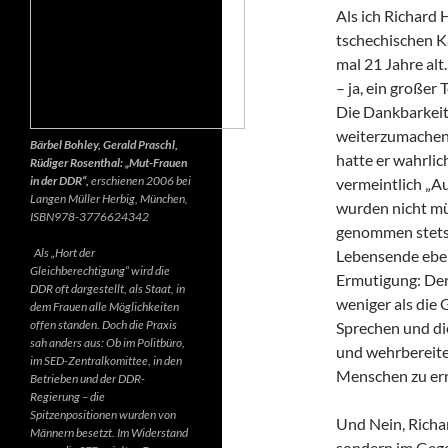
Als ich Richard 
tschechischen K
mal 21 Jahre alt.
– ja, ein großer
Die Dankbarkeit 
weiterzumachen.
Bärbel Bohley, Gerald Praschl,
hatte er wahrlic
Rüdiger Rosenthal: „Mut-Frauen
in der DDR“,
erschienen 2006 bei
vermeintlich „Au
Langen Müller Herbig, München,
wurden nicht mü
ISBN978-3776624342
genommen stets d
Als „Hort der
Lebensende ebenf
Gleichberechtigung“ wird die
Ermutigung: Der 
DDR oft dargestellt, als Staat, in
weniger als die 
dem Frauen alle Möglichkeiten
offen standen. Doch die Praxis
Sprechen und di
sah anders aus: Ob im Politbüro,
und wehrbereite
im SED-Zentralkomittee, in den
Menschen zu err
Betrieben und der DDR-
Regierung – die
Spitzenpositionen wurden von
Und Nein, Richar
Männern besetzt. Im Widerstand
sondern im Gegen