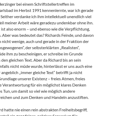
Herzinger bei einem Schriftstellertreffen im
arlsbad im Herbst 1991 kennenlernte, war ich gerade
 Seither verdanke ich ihm intellektuell unendlich viel
 Teil meiner Arbeit wäre geradezu undenkbar ohne ihn.
ist also enorm – und ebenso wie die Verpflichtung,
 Aber was bedeutet das? Richards Feinde, und davon
h nicht wenige, auch und gerade in der Fraktion der
sgewogenen“, der selbsterklärten „Realisten“,
de ihm zu bescheinigen, er schreibe im Grunde
en gleichen Text. Aber da Richard bis an sein
alls nicht müde wurde, hinterlässt er uns auch eine
angeblich „immer gleiche Text“ betrifft ja nicht
Grundlage unserer Existenz – freies Atmen, freies
e Verantwortung für ein möglichst klares Denken
s Tun, um damit so viel wie möglich andere
eichen und zum Denken und Handeln anzustiften.
d hatte nie einen rein abstrakten Freiheitsbegriff,
teil ein ganz feines, präzises Sensorium für