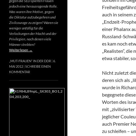
gegen die SED spielten Frauen
jedoch eine herausragende Rolle.
Freiheitsgefähr
Was waren ihre Motive, gegen
auch in seinem 
die Diktatur aufzubegehren und
„Endzeit-Prophet
Zivilcourage zu zeigen? Waren sie
weniger anfällig für die
einer Phalanx a
Verlockungen der Macht und der
Russland-Schwär
Privilegien, nach denen viele
es kam noch etw
Männer strebten?
Weiterlesen
→
„Realisten“, die
etwa stabiler, s
„MUT-FRAUEN“ IN DER DDR
6.
MAI 2012
SCHREIBE EINEN
Nicht zuletzt di
KOMMENTAR
deren sich als „
wurde in Richard
begegnete diese
Worten des israe
mit „zivilisierte
jeglicher Couleur
auch Premier Net
zu schleifen – u