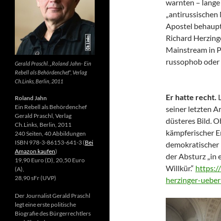
warnten – lange 
„antirussischen
Apostel behaupte
Richard Herzing
Mainstream in Po
russophob oder 
Gerald Praschl. „Roland Jahn- Ein
Rebell als Behördenchef“, Verlag
Ch.Links, Berlin, 2011
Er hatte recht.
Roland Jahn
Ein Rebell als Behördenchef
seiner letzten Ar
Gerald Praschl, Verlag
düsteres Bild. 
Ch.Links, Berlin, 2011
kämpferischer E
240 Seiten, 40 Abbildungen
ISBN 978-3-86153-641-3 (
Bei
demokratischer 
Amazon kaufen
)
der Absturz „in 
19,90 Euro (D), 20,50 Euro
Willkür.“
https:/
(A),
28,90 sFr (UVP)
herzinger-ueber
Der Journalist Gerald Praschl
legt eine erste politische
Biografie des Bürgerrechtlers