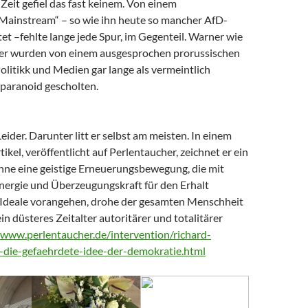
Zeit gefiel das fast keinem. Von einem
 Mainstream“ – so wie ihn heute so mancher AfD-
t –fehlte lange jede Spur, im Gegenteil. Warner wie
er wurden von einem ausgesprochen prorussischen
litikk und Medien gar lange als vermeintlich
paranoid gescholten.
Leider. Darunter litt er selbst am meisten. In einem
tikel, veröffentlicht auf Perlentaucher, zeichnet er ein
Ohne eine geistige Erneuerungsbewegung, die mit
nergie und Überzeugungskraft für den Erhalt
Ideale vorangehen, drohe der gesamten Menschheit
ein düsteres Zeitalter autoritärer und totalitärer
/www.perlentaucher.de/intervention/richard-
-die-gefaehrdete-idee-der-demokratie.html