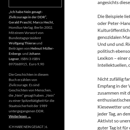
angesichts diese
„Ich habe Nein gesagt-
Die Beispiele li
Zivilcourage in der DDR“,
Gerald Praschl, Marco Hecht,
oder Peter-Hand
Homilius-Verlag, Berlin 2002.
Kulturöffentlich
Mit einem Vorwort von
genozidalen Mas
Bundestagspräsident
Wolfgang Thierse
und
Und und und. Ri
Beiträgen von
Helmut Müller-
politisch ebenso
Enbergs
und
Johann
Lexikon – einer
Legner
, ISBN 3-ISBN
897068915, Euro 9,90
Intellektuellen,
Die Geschichten in diesem
Nicht zufällig f
Buch erzählen von
Zivilcourage. Es sind
Empfang in der 
Geschichten von Menschen,
zusammen mit d
die „Nein“ gesagt haben. „Nein“
enthusiastischen
zu einer Spitzeltätigkeit für die
Staatssicherheit der 1989
Kiesewetter und
untergegangenen DDR.
jeder Tag, an de
Weiterlesen
→
Aktivist so uner
guter Tag ist fü
ICH HABE NEIN GESAGT
6.