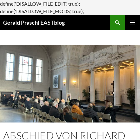
define('DISALLOW_FILE_EDIT', true);
Zum
define('DISALLOW_FILE_MODS', true);
Suchen
Inhalt
Gerald Praschl EASTblog
springen
PRIMÄR
MENÜ
ABSCHIED VON RICHARD