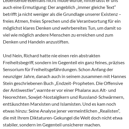
Lebensende ebenfalls nicht müde wurde, hinterlässt er uns
auch eine Ermutigung: Der angeblich „immer gleiche Text“
betrifft ja nicht weniger als die Grundlage unserer Existenz –
freies Atmen, freies Sprechen und die Verantwortung für ein
möglichst klares Denken und wehrbereites Tun, um damit so
viel wie möglich andere Menschen zu erreichen und zum
Denken und Handeln anzustiften.
Und Nein, Richard hatte nie einen rein abstrakten
Freiheitsbegriff, sondern im Gegenteil ein ganz feines, präzises
Sensorium für Freiheitsgefährdungen. Schon Anfang der
neunziger Jahre, danach auch in seinem zusammen mit Hannes
Stein geschriebenen Buch „Endzeit-Propheten. Die Offensive
der Antiwestler“, warnte er vor einer Phalanx aus Alt- und
Neorechten, Sowjet-Nostalgikern und Russland-Schwärmern,
enttäuschten Marxisten und Islamisten. Und es kam noch
etwas hinzu: Seine Analyse jener vermeintlichen „Realisten“,
die mit Ihrem Diktaturen-Gekungel die Welt doch nicht etwa
stabiler, sondern im Gegenteil unsicherer machen.