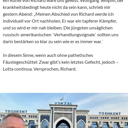
ein Rüffel von Richard wäre uns gewiss. Wolfgang Templin, der
krankheitsbedingt heute nicht da sein kann, schrieb mir
gestern Abend: „Meinen Abschied von Richard werde ich
individuell vor Ort nachholen. Er war ein tapferer Kämpfer,
und so wird er mir nah bleiben. Die jüngsten unsäglichen
russisch-amerikanischen `Verhandlungssignale` sollten uns
darin bestärken so klar zu sein wie er es immer war.´
In diesem Sinne, wenn auch ohne pathetisches
Fäustegeschüttel: Zwar gibt’s kein letztes Gefecht, jedoch –
Lotta continua. Versprochen, Richard.