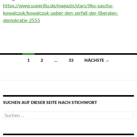
https://www.superillu.de/magazin/stars/ilko-sascha-
kowalczuk/kowalczuk-ueber-den-zerfall-der-liberalen-
demokratie-2555
Beitragsnavigation
1
2
…
33
NÄCHSTE →
SUCHEN AUF DIESER SEITE NACH STICHWORT
Suche
nach: