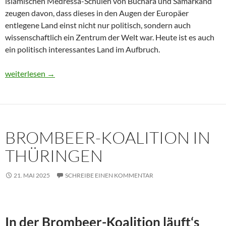
islamischen Medressa-Schulen von Buchara und Samarkand
zeugen davon, dass dieses in den Augen der Europäer
entlegene Land einst nicht nur politisch, sondern auch
wissenschaftlich ein Zentrum der Welt war. Heute ist es auch
ein politisch interessantes Land im Aufbruch.
Usbekistan 2025: Unterwegs in einem Land im Aufbruch
weiterlesen
→
BROMBEER-KOALITION IN
THÜRINGEN
21. MAI 2025
SCHREIBE EINEN KOMMENTAR
In der Brombeer-Koalition läuft‘s