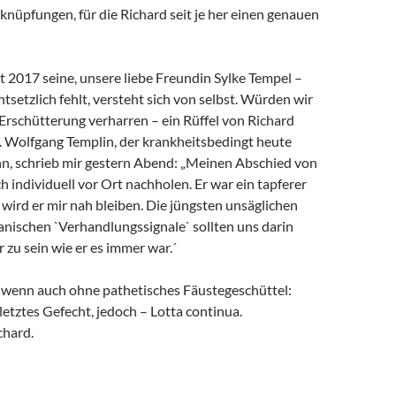
rknüpfungen, für die Richard seit je her einen genauen
it 2017 seine, unsere liebe Freundin Sylke Tempel –
ntsetzlich fehlt, versteht sich von selbst. Würden wir
 Erschütterung verharren – ein Rüffel von Richard
. Wolfgang Templin, der krankheitsbedingt heute
ann, schrieb mir gestern Abend: „Meinen Abschied von
h individuell vor Ort nachholen. Er war ein tapferer
wird er mir nah bleiben. Die jüngsten unsäglichen
anischen `Verhandlungssignale` sollten uns darin
r zu sein wie er es immer war.´
, wenn auch ohne pathetisches Fäustegeschüttel:
 letztes Gefecht, jedoch – Lotta continua.
chard.