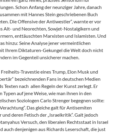
dungen. Schon Anfang der neunziger Jahre, danach
zusammen mit Hannes Stein geschriebenen Buch
en. Die Offensive der Antiwestler“, warnte er vor
us Alt- und Neorechten, Sowjet-Nostalgikern und
mern, enttäuschten Marxisten und Islamisten. Und
as hinzu: Seine Analyse jener vermeintlichen
 mit Ihrem Diktaturen-Gekungel die Welt doch nicht
ondern im Gegenteil unsicherer machen.
e Freiheits-Travestie eines Trump, Elon Musk und
libertär“ bezeichnenden Fans in deutschen Medien
s Texten nach allen Regeln der Kunst zerlegt. Er
n Typen auf jene Weise, wie man ihnen in den
lischen Soziologen Carlo Strenger begegnen sollte:
r Verachtung“. Das gleiche galt für Antisemiten
 und deren Fetisch der „Israelkritik“. Galt jedoch
anyahus Versuch, den liberalen Rechtsstaat in Israel
nd auch denjenigen aus Richards Leserschaft, die just