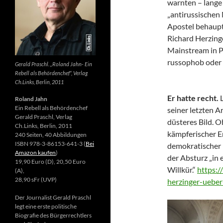
warnten – lange 
„antirussischen
Apostel behaupte
Richard Herzing
Mainstream in Po
russophob oder 
Gerald Praschl. „Roland Jahn- Ein
Rebell als Behördenchef“, Verlag
Ch.Links, Berlin, 2011
Er hatte recht.
Roland Jahn
Ein Rebell als Behördenchef
seiner letzten Ar
Gerald Praschl, Verlag
düsteres Bild. 
Ch.Links, Berlin, 2011
kämpferischer E
240 Seiten, 40 Abbildungen
ISBN 978-3-86153-641-3 (
Bei
demokratischer 
Amazon kaufen
)
der Absturz „in 
19,90 Euro (D), 20,50 Euro
Willkür.“
https:/
(A),
28,90 sFr (UVP)
herzinger-ueber
Der Journalist Gerald Praschl
legt eine erste politische
Biografie des Bürgerrechtlers