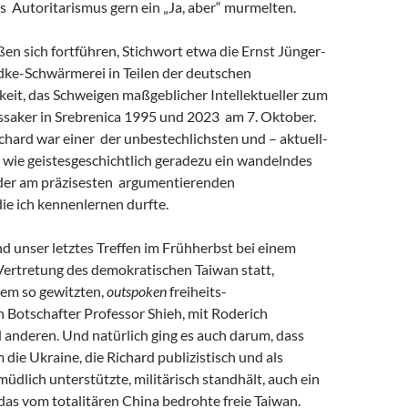
s Autoritarismus gern ein „Ja, aber“ murmelten.
eßen sich fortführen, Stichwort etwa die Ernst Jünger-
ke-Schwärmerei in Teilen der deutschen
keit, das Schweigen maßgeblicher Intellektueller zum
saker in Srebrenica 1995 und 2023 am 7. Oktober.
chard war einer der unbestechlichsten und – aktuell-
 wie geistesgeschichtlich geradezu ein wandelndes
 der am präzisesten argumentierenden
 die ich kennenlernen durfte.
and unser letztes Treffen im Frühherbst bei einem
Vertretung des demokratischen Taiwan statt,
em so gewitzten,
outspoken
freiheits-
 Botschafter Professor Shieh, mit Roderich
 anderen. Und natürlich ging es auch darum, dass
m die Ukraine, die Richard publizistisch und als
müdlich unterstützte, militärisch standhält, auch ein
r das vom totalitären China bedrohte freie Taiwan.