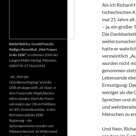
Als ich Richard 
tschechischen K
mal 21 Jahre alt.
– ja, ein großer
Die Dankbarkeit 
weiterzumachen.
Bärbel Bohley, Gerald Praschl,
hatte er wahrlic
Rüdiger Rosenthal: „Mut-Frauen
in der DDR“,
erschienen 2006 bei
vermeintlich „Au
Langen Müller Herbig, München,
wurden nicht mü
ISBN978-3776624342
genommen stets d
Als „Hort der
Lebensende ebenf
Gleichberechtigung“ wird die
Ermutigung: Der 
DDR oft dargestellt, als Staat, in
weniger als die 
dem Frauen alle Möglichkeiten
offen standen. Doch die Praxis
Sprechen und di
sah anders aus: Ob im Politbüro,
und wehrbereite
im SED-Zentralkomittee, in den
Menschen zu err
Betrieben und der DDR-
Regierung – die
Spitzenpositionen wurden von
Und Nein, Richar
Männern besetzt. Im Widerstand
sondern im Gegen