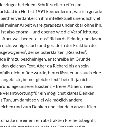
Herzinger bei einem Schriftstellertreffen im
arlsbad im Herbst 1991 kennenlernte, war ich gerade
 Seither verdanke ich ihm intellektuell unendlich viel
 Teil meiner Arbeit wäre geradezu undenkbar ohne ihn.
ist also enorm – und ebenso wie die Verpflichtung,
 Aber was bedeutet das? Richards Feinde, und davon
h nicht wenige, auch und gerade in der Fraktion der
sgewogenen“, der selbsterklärten „Realisten“,
de ihm zu bescheinigen, er schreibe im Grunde
en gleichen Text. Aber da Richard bis an sein
alls nicht müde wurde, hinterlässt er uns auch eine
angeblich „immer gleiche Text“ betrifft ja nicht
Grundlage unserer Existenz – freies Atmen, freies
e Verantwortung für ein möglichst klares Denken
s Tun, um damit so viel wie möglich andere
eichen und zum Denken und Handeln anzustiften.
d hatte nie einen rein abstrakten Freiheitsbegriff,
teil ein ganz feines, präzises Sensorium für