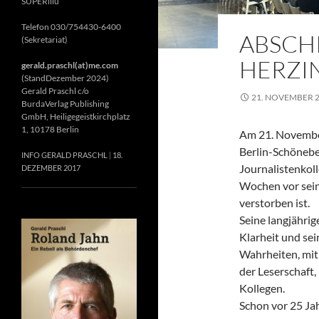
SUPERillu
Telefon 030/754430-6400
ABSCH
(Sekretariat)
HERZIN
gerald.praschl(at)me.com
(StandDezember 2024)
Gerald Praschl c/o
21. NOVEMBER 
BurdaVerlag Publishing
GmbH, Heiligegeistkirchplatz
1, 10178 Berlin
Am 21. November
Berlin-Schönebe
INFO GERALD PRASCHL
18.
Journalistenkol
DEZEMBER 2017
Wochen vor sein
verstorben ist.
Seine langjährig
Klarheit und se
Wahrheiten, mit 
der Leserschaft
Kollegen.
Schon vor 25 Jah