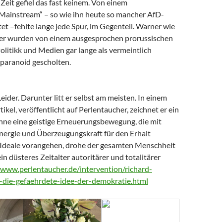
Zeit gefiel das fast keinem. Von einem
 Mainstream“ – so wie ihn heute so mancher AfD-
t –fehlte lange jede Spur, im Gegenteil. Warner wie
er wurden von einem ausgesprochen prorussischen
litikk und Medien gar lange als vermeintlich
paranoid gescholten.
Leider. Darunter litt er selbst am meisten. In einem
tikel, veröffentlicht auf Perlentaucher, zeichnet er ein
Ohne eine geistige Erneuerungsbewegung, die mit
nergie und Überzeugungskraft für den Erhalt
Ideale vorangehen, drohe der gesamten Menschheit
ein düsteres Zeitalter autoritärer und totalitärer
/www.perlentaucher.de/intervention/richard-
-die-gefaehrdete-idee-der-demokratie.html