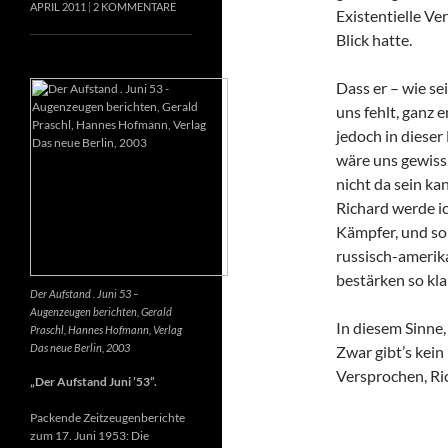
APRIL 2011
2 KOMMENTARE
Existentielle Ve
Blick hatte.
Dass er – wie se
uns fehlt, ganz e
jedoch in dieser
wäre uns gewiss
nicht da sein k
Richard werde ic
Kämpfer, und so 
russisch-amerik
bestärken so kla
Der Aufstand . Juni 53 –
Augenzeugen berichten, Gerald
In diesem Sinne
Praschl, Hannes Hofmann, Verlag
Das neue Berlin, 2003
Zwar gibt’s kein
Versprochen, Ri
„Der Aufstand Juni ’53“.
Packende Zeitzeugenberichte
zum 17. Juni 1953: Die