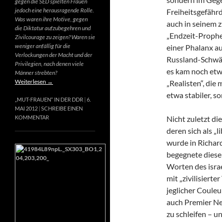
gegen die SED spielten Frauen
jedoch eine herausragende Rolle.
Freiheitsgefähr
Was waren ihre Motive, gegen
auch in seinem 
die Diktatur aufzubegehren und
„Endzeit-Prophet
Zivilcourage zu zeigen? Waren sie
weniger anfällig für die
einer Phalanx a
Verlockungen der Macht und der
Russland-Schwär
Privilegien, nach denen viele
es kam noch etw
Männer strebten?
Weiterlesen
→
„Realisten“, die
etwa stabiler, s
„MUT-FRAUEN“ IN DER DDR
6.
MAI 2012
SCHREIBE EINEN
Nicht zuletzt di
KOMMENTAR
deren sich als „
wurde in Richard
begegnete diese
Worten des israe
mit „zivilisierte
jeglicher Couleur
auch Premier Net
zu schleifen – u