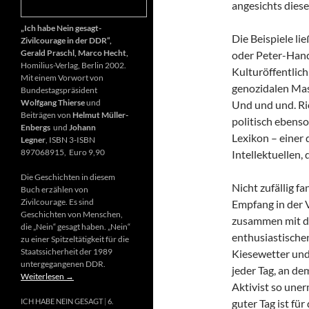
angesichts diese
„Ich habe Nein gesagt-
Die Beispiele li
Zivilcourage in der DDR“,
Gerald Praschl, Marco Hecht,
oder Peter-Hand
Homilius-Verlag, Berlin 2002.
Kulturöffentlich
Mit einem Vorwort von
genozidalen Mas
Bundestagspräsident
Wolfgang Thierse
und
Und und und. Ri
Beiträgen von
Helmut Müller-
politisch ebenso
Enbergs
und
Johann
Lexikon – einer
Legner
, ISBN 3-ISBN
897068915, Euro 9,90
Intellektuellen,
Die Geschichten in diesem
Nicht zufällig f
Buch erzählen von
Zivilcourage. Es sind
Empfang in der 
Geschichten von Menschen,
zusammen mit d
die „Nein“ gesagt haben. „Nein“
enthusiastischen
zu einer Spitzeltätigkeit für die
Staatssicherheit der 1989
Kiesewetter und
untergegangenen DDR.
jeder Tag, an de
Weiterlesen
→
Aktivist so uner
guter Tag ist fü
ICH HABE NEIN GESAGT
6.