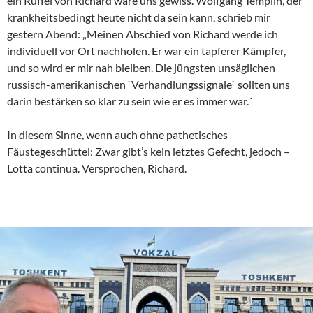
ein Rüffel von Richard wäre uns gewiss. Wolfgang Templin, der
krankheitsbedingt heute nicht da sein kann, schrieb mir
gestern Abend: „Meinen Abschied von Richard werde ich
individuell vor Ort nachholen. Er war ein tapferer Kämpfer,
und so wird er mir nah bleiben. Die jüngsten unsäglichen
russisch-amerikanischen `Verhandlungssignale` sollten uns
darin bestärken so klar zu sein wie er es immer war.´
In diesem Sinne, wenn auch ohne pathetisches
Fäustegeschüttel: Zwar gibt’s kein letztes Gefecht, jedoch –
Lotta continua. Versprochen, Richard.