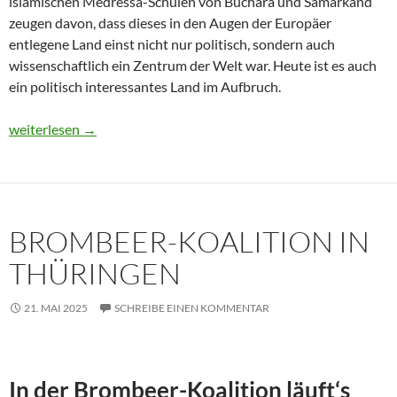
islamischen Medressa-Schulen von Buchara und Samarkand
zeugen davon, dass dieses in den Augen der Europäer
entlegene Land einst nicht nur politisch, sondern auch
wissenschaftlich ein Zentrum der Welt war. Heute ist es auch
ein politisch interessantes Land im Aufbruch.
Usbekistan 2025: Unterwegs in einem Land im Aufbruch
weiterlesen
→
BROMBEER-KOALITION IN
THÜRINGEN
21. MAI 2025
SCHREIBE EINEN KOMMENTAR
In der Brombeer-Koalition läuft‘s