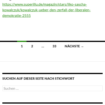
https://www.superillu.de/magazin/stars/ilko-sascha-
kowalczuk/kowalczuk-ueber-den-zerfall-der-liberalen-
demokratie-2555
Beitragsnavigation
1
2
…
33
NÄCHSTE →
SUCHEN AUF DIESER SEITE NACH STICHWORT
Suche
nach: