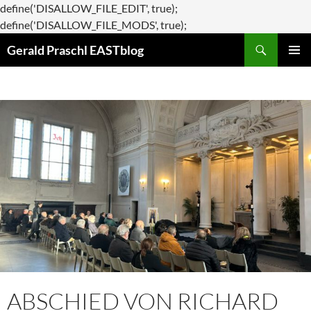
define('DISALLOW_FILE_EDIT', true);
Zum
define('DISALLOW_FILE_MODS', true);
Suchen
Inhalt
Gerald Praschl EASTblog
springen
PRIMÄR
MENÜ
ABSCHIED VON RICHARD