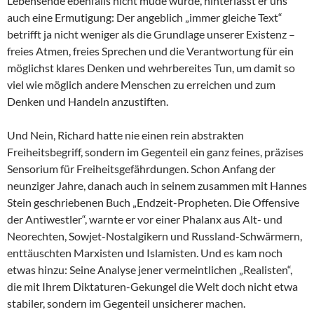
Lebensende ebenfalls nicht müde wurde, hinterlässt er uns
auch eine Ermutigung: Der angeblich „immer gleiche Text“
betrifft ja nicht weniger als die Grundlage unserer Existenz –
freies Atmen, freies Sprechen und die Verantwortung für ein
möglichst klares Denken und wehrbereites Tun, um damit so
viel wie möglich andere Menschen zu erreichen und zum
Denken und Handeln anzustiften.
Und Nein, Richard hatte nie einen rein abstrakten
Freiheitsbegriff, sondern im Gegenteil ein ganz feines, präzises
Sensorium für Freiheitsgefährdungen. Schon Anfang der
neunziger Jahre, danach auch in seinem zusammen mit Hannes
Stein geschriebenen Buch „Endzeit-Propheten. Die Offensive
der Antiwestler“, warnte er vor einer Phalanx aus Alt- und
Neorechten, Sowjet-Nostalgikern und Russland-Schwärmern,
enttäuschten Marxisten und Islamisten. Und es kam noch
etwas hinzu: Seine Analyse jener vermeintlichen „Realisten“,
die mit Ihrem Diktaturen-Gekungel die Welt doch nicht etwa
stabiler, sondern im Gegenteil unsicherer machen.