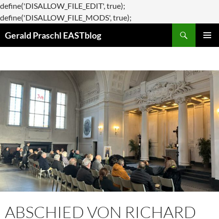
define('DISALLOW_FILE_EDIT', true);
Zum
define('DISALLOW_FILE_MODS', true);
Suchen
Inhalt
Gerald Praschl EASTblog
springen
PRIMÄR
MENÜ
ABSCHIED VON RICHARD