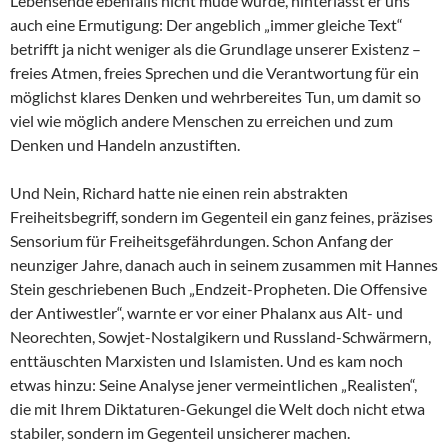
Lebensende ebenfalls nicht müde wurde, hinterlässt er uns
auch eine Ermutigung: Der angeblich „immer gleiche Text“
betrifft ja nicht weniger als die Grundlage unserer Existenz –
freies Atmen, freies Sprechen und die Verantwortung für ein
möglichst klares Denken und wehrbereites Tun, um damit so
viel wie möglich andere Menschen zu erreichen und zum
Denken und Handeln anzustiften.
Und Nein, Richard hatte nie einen rein abstrakten
Freiheitsbegriff, sondern im Gegenteil ein ganz feines, präzises
Sensorium für Freiheitsgefährdungen. Schon Anfang der
neunziger Jahre, danach auch in seinem zusammen mit Hannes
Stein geschriebenen Buch „Endzeit-Propheten. Die Offensive
der Antiwestler“, warnte er vor einer Phalanx aus Alt- und
Neorechten, Sowjet-Nostalgikern und Russland-Schwärmern,
enttäuschten Marxisten und Islamisten. Und es kam noch
etwas hinzu: Seine Analyse jener vermeintlichen „Realisten“,
die mit Ihrem Diktaturen-Gekungel die Welt doch nicht etwa
stabiler, sondern im Gegenteil unsicherer machen.