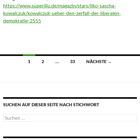
https://www.superillu.de/magazin/stars/ilko-sascha-
kowalczuk/kowalczuk-ueber-den-zerfall-der-liberalen-
demokratie-2555
Beitragsnavigation
1
2
…
33
NÄCHSTE →
SUCHEN AUF DIESER SEITE NACH STICHWORT
Suche
nach: