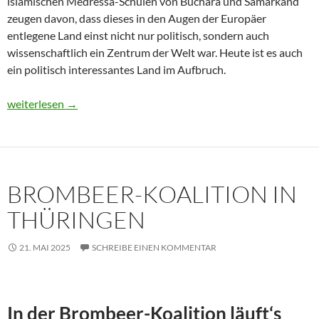
islamischen Medressa-Schulen von Buchara und Samarkand
zeugen davon, dass dieses in den Augen der Europäer
entlegene Land einst nicht nur politisch, sondern auch
wissenschaftlich ein Zentrum der Welt war. Heute ist es auch
ein politisch interessantes Land im Aufbruch.
Usbekistan 2025: Unterwegs in einem Land im Aufbruch
weiterlesen
→
BROMBEER-KOALITION IN
THÜRINGEN
21. MAI 2025
SCHREIBE EINEN KOMMENTAR
In der Brombeer-Koalition läuft‘s