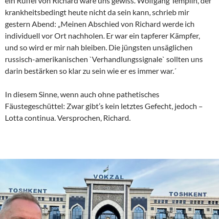
ein Rüffel von Richard wäre uns gewiss. Wolfgang Templin, der
krankheitsbedingt heute nicht da sein kann, schrieb mir
gestern Abend: „Meinen Abschied von Richard werde ich
individuell vor Ort nachholen. Er war ein tapferer Kämpfer,
und so wird er mir nah bleiben. Die jüngsten unsäglichen
russisch-amerikanischen `Verhandlungssignale` sollten uns
darin bestärken so klar zu sein wie er es immer war.´
In diesem Sinne, wenn auch ohne pathetisches
Fäustegeschüttel: Zwar gibt’s kein letztes Gefecht, jedoch –
Lotta continua. Versprochen, Richard.