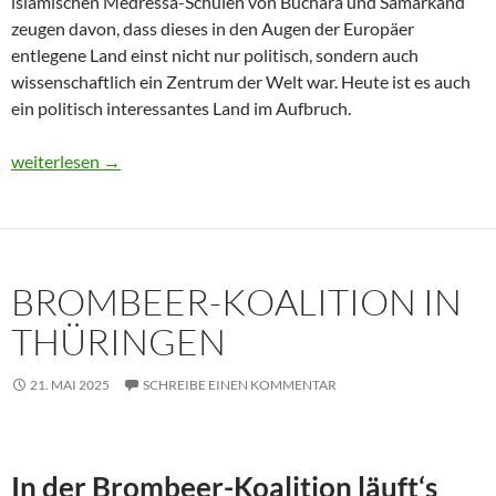
islamischen Medressa-Schulen von Buchara und Samarkand
zeugen davon, dass dieses in den Augen der Europäer
entlegene Land einst nicht nur politisch, sondern auch
wissenschaftlich ein Zentrum der Welt war. Heute ist es auch
ein politisch interessantes Land im Aufbruch.
Usbekistan 2025: Unterwegs in einem Land im Aufbruch
weiterlesen
→
BROMBEER-KOALITION IN
THÜRINGEN
21. MAI 2025
SCHREIBE EINEN KOMMENTAR
In der Brombeer-Koalition läuft‘s