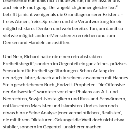
Lebensende ebenfalls nicht müde wurde, hinterlässt er uns
auch eine Ermutigung: Der angeblich „immer gleiche Text“
betrifft ja nicht weniger als die Grundlage unserer Existenz –
freies Atmen, freies Sprechen und die Verantwortung für ein
möglichst klares Denken und wehrbereites Tun, um damit so
viel wie möglich andere Menschen zu erreichen und zum
Denken und Handeln anzustiften.
Und Nein, Richard hatte nie einen rein abstrakten
Freiheitsbegriff, sondern im Gegenteil ein ganz feines, präzises
Sensorium für Freiheitsgefährdungen. Schon Anfang der
neunziger Jahre, danach auch in seinem zusammen mit Hannes
Stein geschriebenen Buch „Endzeit-Propheten. Die Offensive
der Antiwestler“, warnte er vor einer Phalanx aus Alt- und
Neorechten, Sowjet-Nostalgikern und Russland-Schwärmern,
enttäuschten Marxisten und Islamisten. Und es kam noch
etwas hinzu: Seine Analyse jener vermeintlichen „Realisten“,
die mit Ihrem Diktaturen-Gekungel die Welt doch nicht etwa
stabiler, sondern im Gegenteil unsicherer machen.