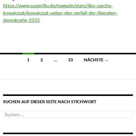
https://www.superillu.de/magazin/stars/ilko-sascha-
kowalczuk/kowalczuk-ueber-den-zerfall-der-liberalen-
demokratie-2555
Beitragsnavigation
1
2
…
33
NÄCHSTE →
SUCHEN AUF DIESER SEITE NACH STICHWORT
Suche
nach: