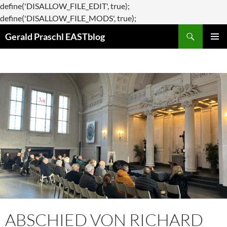
define('DISALLOW_FILE_EDIT', true);
Zum
define('DISALLOW_FILE_MODS', true);
Suchen
Inhalt
Gerald Praschl EASTblog
springen
PRIMÄR
MENÜ
ABSCHIED VON RICHARD