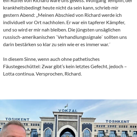
ein Rüffel von Richard wäre uns gewiss. Wolfgang Templin, der
krankheitsbedingt heute nicht da sein kann, schrieb mir
gestern Abend: „Meinen Abschied von Richard werde ich
individuell vor Ort nachholen. Er war ein tapferer Kämpfer,
und so wird er mir nah bleiben. Die jüngsten unsäglichen
russisch-amerikanischen `Verhandlungssignale` sollten uns
darin bestärken so klar zu sein wie er es immer war.´
In diesem Sinne, wenn auch ohne pathetisches
Fäustegeschüttel: Zwar gibt’s kein letztes Gefecht, jedoch –
Lotta continua. Versprochen, Richard.