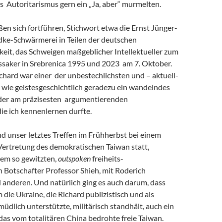
s Autoritarismus gern ein „Ja, aber“ murmelten.
eßen sich fortführen, Stichwort etwa die Ernst Jünger-
ke-Schwärmerei in Teilen der deutschen
keit, das Schweigen maßgeblicher Intellektueller zum
saker in Srebrenica 1995 und 2023 am 7. Oktober.
chard war einer der unbestechlichsten und – aktuell-
 wie geistesgeschichtlich geradezu ein wandelndes
 der am präzisesten argumentierenden
 die ich kennenlernen durfte.
and unser letztes Treffen im Frühherbst bei einem
Vertretung des demokratischen Taiwan statt,
em so gewitzten,
outspoken
freiheits-
 Botschafter Professor Shieh, mit Roderich
 anderen. Und natürlich ging es auch darum, dass
m die Ukraine, die Richard publizistisch und als
müdlich unterstützte, militärisch standhält, auch ein
r das vom totalitären China bedrohte freie Taiwan.