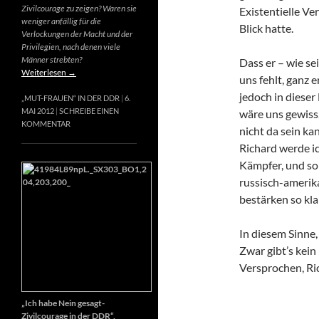
Zivilcourage zu zeigen? Waren sie
Existentielle Ve
weniger anfällig für die
Blick hatte.
Verlockungen der Macht und der
Privilegien, nach denen viele
Männer strebten?
Dass er – wie se
Weiterlesen
→
uns fehlt, ganz e
jedoch in dieser
„MUT-FRAUEN“ IN DER DDR
6.
MAI 2012
SCHREIBE EINEN
wäre uns gewiss
KOMMENTAR
nicht da sein k
Richard werde ic
Kämpfer, und so 
russisch-amerik
bestärken so kla
In diesem Sinne
Zwar gibt’s kein
Versprochen, Ri
„Ich habe Nein gesagt-
Zivilcourage in der DDR“,