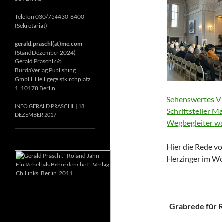
Telefon 030/754430-6400
(Sekretariat)
gerald.praschl(at)me.com
(StandDezember 2024)
Gerald Praschl c/o
BurdaVerlag Publishing
GmbH, Heiligegeistkirchplatz
1, 10178 Berlin
Sehenswertes Vi
INFO GERALD PRASCHL
18.
Schriftsteller M
DEZEMBER 2017
Wegbegleiter wa
Hier die Rede vo
Herzinger im Wo
Grabrede für Ri