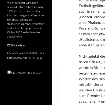
Visier der Stasi, wird nach
Freiheitsgefähr
seinem Eintreten für Biermann
auch in seinem 
1976 exmatrikuliert, später
inhaftiert, wegen »Öffentlicher
„Endzeit-Prophet
Herabwürdigung der
einer Phalanx a
staatlichen Organe« verurteilt
Russland-Schwär
und schließlich gegen seinen
Willen 1983 in den Westen
es kam noch etw
abgeschoben.
„Realisten“, die
etwa stabiler, s
Weiterlesen
→
ROLAND JAHN-EIN REBELL ALS
Nicht zuletzt di
BEHÖRDENCHEF
6. MAI 2013
deren sich als „
wurde in Richard
begegnete diese
Worten des israe
mit „zivilisierte
jeglicher Couleur
auch Premier Net
zu schleifen – u