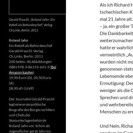
Als ich Richard 
tschechischen K
mal 21 Jahre alt.
Gerald Praschl. „Roland Jahn- Ein
Rebell als Behördenchef“, Verlag
– ja, ein großer
Ch.Links, Berlin, 2011
Die Dankbarkeit 
weiterzumachen.
Roland Jahn
Ein Rebell als Behördenchef
hatte er wahrlic
Gerald Praschl, Verlag
vermeintlich „Au
Ch.Links, Berlin, 2011
wurden nicht mü
240 Seiten, 40 Abbildungen
ISBN 978-3-86153-641-3 (
Bei
genommen stets d
Amazon kaufen
)
Lebensende ebenf
19,90 Euro (D), 20,50 Euro
Ermutigung: Der 
(A),
28,90 sFr (UVP)
weniger als die 
Sprechen und di
Der Journalist Gerald Praschl
und wehrbereite
legt eine erste politische
Biografie des Bürgerrechtlers
Menschen zu err
und Chefs der
Stasiunterlagenbehörde
Und Nein, Richar
Roland Jahn vor. Schon als
Jugendlicher gerät Jahn ins
sondern im Gegen