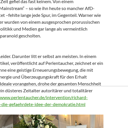
Zeit gefiel das fast keinem. Von einem
 Mainstream“ – so wie ihn heute so mancher AfD-
t –fehlte lange jede Spur, im Gegenteil. Warner wie
er wurden von einem ausgesprochen prorussischen
litikk und Medien gar lange als vermeintlich
paranoid gescholten.
Leider. Darunter litt er selbst am meisten. In einem
tikel, veröffentlicht auf Perlentaucher, zeichnet er ein
Ohne eine geistige Erneuerungsbewegung, die mit
nergie und Überzeugungskraft für den Erhalt
Ideale vorangehen, drohe der gesamten Menschheit
ein düsteres Zeitalter autoritärer und totalitärer
/www.perlentaucher.de/intervention/richard-
-die-gefaehrdete-idee-der-demokratie.html