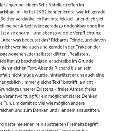
Herzinger bei einem Schriftstellertreffen im
arlsbad im Herbst 1991 kennenlernte, war ich gerade
 Seither verdanke ich ihm intellektuell unendlich viel
 Teil meiner Arbeit wäre geradezu undenkbar ohne ihn.
ist also enorm – und ebenso wie die Verpflichtung,
 Aber was bedeutet das? Richards Feinde, und davon
h nicht wenige, auch und gerade in der Fraktion der
sgewogenen“, der selbsterklärten „Realisten“,
de ihm zu bescheinigen, er schreibe im Grunde
en gleichen Text. Aber da Richard bis an sein
alls nicht müde wurde, hinterlässt er uns auch eine
angeblich „immer gleiche Text“ betrifft ja nicht
Grundlage unserer Existenz – freies Atmen, freies
e Verantwortung für ein möglichst klares Denken
s Tun, um damit so viel wie möglich andere
eichen und zum Denken und Handeln anzustiften.
d hatte nie einen rein abstrakten Freiheitsbegriff,
teil ein ganz feines, präzises Sensorium für