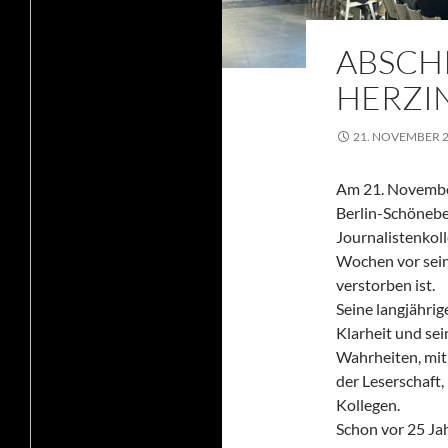
ABSCH
HERZIN
21. NOVEMBER 
Am 21. November
Berlin-Schönebe
Journalistenkol
Wochen vor sein
verstorben ist.
Seine langjährig
Klarheit und se
Wahrheiten, mit 
der Leserschaft
Kollegen.
Schon vor 25 Jah