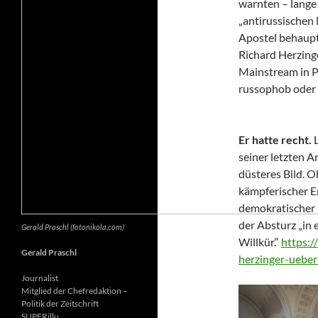
warnten – lange 
„antirussischen
Apostel behaupte
Richard Herzing
Mainstream in Po
russophob oder 
Er hatte recht.
seiner letzten Ar
düsteres Bild. 
kämpferischer E
demokratischer 
der Absturz „in 
Gerald Praschl (fotonikola.com)
Willkür.“
https:/
Gerald Praschl
herzinger-ueber
Journalist
Mitglied der Chefredaktion –
Politik der Zeitschrift
SUPERillu