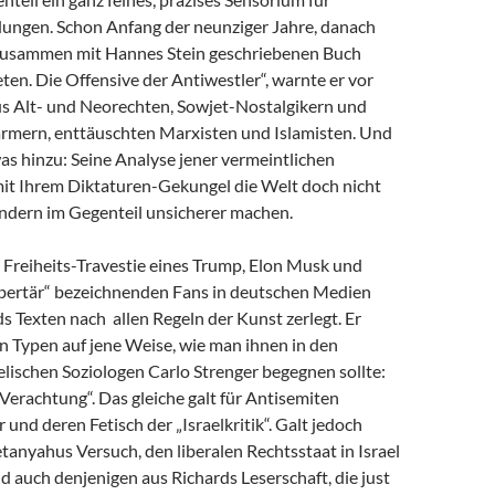
dungen. Schon Anfang der neunziger Jahre, danach
zusammen mit Hannes Stein geschriebenen Buch
en. Die Offensive der Antiwestler“, warnte er vor
us Alt- und Neorechten, Sowjet-Nostalgikern und
mern, enttäuschten Marxisten und Islamisten. Und
as hinzu: Seine Analyse jener vermeintlichen
 mit Ihrem Diktaturen-Gekungel die Welt doch nicht
ondern im Gegenteil unsicherer machen.
e Freiheits-Travestie eines Trump, Elon Musk und
libertär“ bezeichnenden Fans in deutschen Medien
s Texten nach allen Regeln der Kunst zerlegt. Er
n Typen auf jene Weise, wie man ihnen in den
lischen Soziologen Carlo Strenger begegnen sollte:
r Verachtung“. Das gleiche galt für Antisemiten
 und deren Fetisch der „Israelkritik“. Galt jedoch
anyahus Versuch, den liberalen Rechtsstaat in Israel
nd auch denjenigen aus Richards Leserschaft, die just