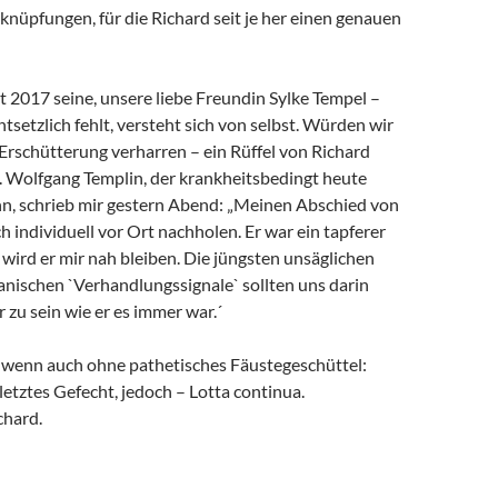
rknüpfungen, für die Richard seit je her einen genauen
it 2017 seine, unsere liebe Freundin Sylke Tempel –
ntsetzlich fehlt, versteht sich von selbst. Würden wir
 Erschütterung verharren – ein Rüffel von Richard
. Wolfgang Templin, der krankheitsbedingt heute
ann, schrieb mir gestern Abend: „Meinen Abschied von
h individuell vor Ort nachholen. Er war ein tapferer
wird er mir nah bleiben. Die jüngsten unsäglichen
anischen `Verhandlungssignale` sollten uns darin
r zu sein wie er es immer war.´
, wenn auch ohne pathetisches Fäustegeschüttel:
 letztes Gefecht, jedoch – Lotta continua.
chard.