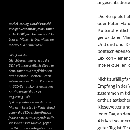
angesichts diese
Die Beispiele li
oder Peter-Hand
Bärbel Bohley, Gerald Praschl,
Rüdiger Rosenthal: „Mut-Frauen
Kulturöffentlich
in der DDR“,
erschienen 2006 bei
genozidalen Mas
Langen Müller Herbig, München,
Und und und. Ri
ISBN978-3776624342
politisch ebenso
Als „Hort der
Lexikon – einer
Gleichberechtigung“ wird die
Intellektuellen,
DDR oft dargestellt, als Staat, in
dem Frauen alle Möglichkeiten
offen standen. Doch die Praxis
Nicht zufällig f
sah anders aus: Ob im Politbüro,
Empfang in der 
im SED-Zentralkomittee, in den
Betrieben und der DDR-
zusammen mit d
Regierung – die
enthusiastischen
Spitzenpositionen wurden von
Kiesewetter und
Männern besetzt. Im Widerstand
gegen die SED spielten Frauen
jeder Tag, an de
jedoch eine herausragende Rolle.
Aktivist so uner
Was waren ihre Motive, gegen
guter Tag ist fü
die Diktatur aufzubegehren und