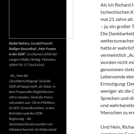
Als ich Richard 
tschechischen K
mal 21 Jahre alt.
– ja, ein großer
Die Dankbarkeit 
weiterzumachen.
Bärbel Bohley, Gerald Praschl,
hatte er wahrlic
Rüdiger Rosenthal: „Mut-Frauen
in der DDR“,
erschienen 2006 bei
vermeintlich „Au
Langen Müller Herbig, München,
wurden nicht mü
ISBN978-3776624342
genommen stets d
Als „Hort der
Lebensende ebenf
Gleichberechtigung“ wird die
Ermutigung: Der 
DDR oft dargestellt, als Staat, in
weniger als die 
dem Frauen alle Möglichkeiten
offen standen. Doch die Praxis
Sprechen und di
sah anders aus: Ob im Politbüro,
und wehrbereite
im SED-Zentralkomittee, in den
Menschen zu err
Betrieben und der DDR-
Regierung – die
Spitzenpositionen wurden von
Und Nein, Richar
Männern besetzt. Im Widerstand
sondern im Gegen