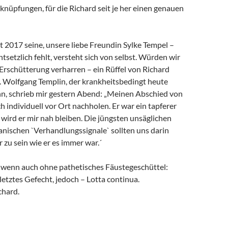
rknüpfungen, für die Richard seit je her einen genauen
it 2017 seine, unsere liebe Freundin Sylke Tempel –
ntsetzlich fehlt, versteht sich von selbst. Würden wir
 Erschütterung verharren – ein Rüffel von Richard
. Wolfgang Templin, der krankheitsbedingt heute
ann, schrieb mir gestern Abend: „Meinen Abschied von
h individuell vor Ort nachholen. Er war ein tapferer
wird er mir nah bleiben. Die jüngsten unsäglichen
anischen `Verhandlungssignale` sollten uns darin
r zu sein wie er es immer war.´
, wenn auch ohne pathetisches Fäustegeschüttel:
 letztes Gefecht, jedoch – Lotta continua.
chard.