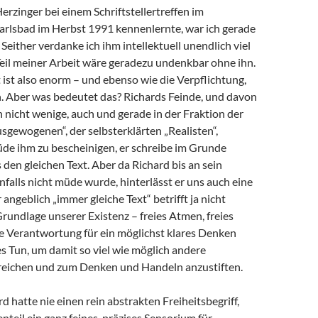
Herzinger bei einem Schriftstellertreffen im
arlsbad im Herbst 1991 kennenlernte, war ich gerade
 Seither verdanke ich ihm intellektuell unendlich viel
 Teil meiner Arbeit wäre geradezu undenkbar ohne ihn.
ist also enorm – und ebenso wie die Verpflichtung,
 Aber was bedeutet das? Richards Feinde, und davon
h nicht wenige, auch und gerade in der Fraktion der
sgewogenen“, der selbsterklärten „Realisten“,
de ihm zu bescheinigen, er schreibe im Grunde
en gleichen Text. Aber da Richard bis an sein
alls nicht müde wurde, hinterlässt er uns auch eine
angeblich „immer gleiche Text“ betrifft ja nicht
Grundlage unserer Existenz – freies Atmen, freies
e Verantwortung für ein möglichst klares Denken
s Tun, um damit so viel wie möglich andere
eichen und zum Denken und Handeln anzustiften.
d hatte nie einen rein abstrakten Freiheitsbegriff,
teil ein ganz feines, präzises Sensorium für