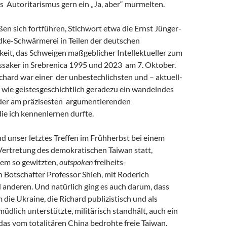
s Autoritarismus gern ein „Ja, aber“ murmelten.
eßen sich fortführen, Stichwort etwa die Ernst Jünger-
ke-Schwärmerei in Teilen der deutschen
keit, das Schweigen maßgeblicher Intellektueller zum
saker in Srebrenica 1995 und 2023 am 7. Oktober.
chard war einer der unbestechlichsten und – aktuell-
 wie geistesgeschichtlich geradezu ein wandelndes
 der am präzisesten argumentierenden
 die ich kennenlernen durfte.
and unser letztes Treffen im Frühherbst bei einem
Vertretung des demokratischen Taiwan statt,
em so gewitzten,
outspoken
freiheits-
 Botschafter Professor Shieh, mit Roderich
 anderen. Und natürlich ging es auch darum, dass
m die Ukraine, die Richard publizistisch und als
müdlich unterstützte, militärisch standhält, auch ein
r das vom totalitären China bedrohte freie Taiwan.