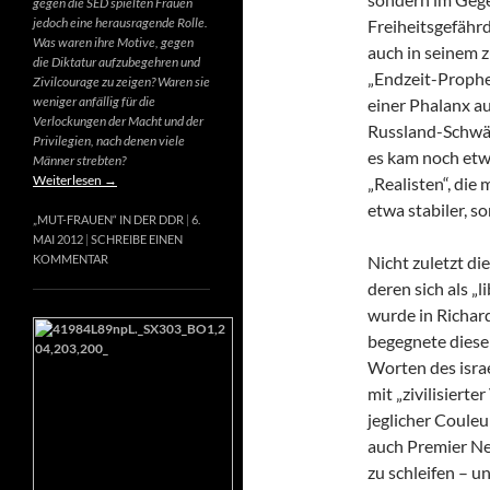
gegen die SED spielten Frauen
jedoch eine herausragende Rolle.
Freiheitsgefähr
Was waren ihre Motive, gegen
auch in seinem 
die Diktatur aufzubegehren und
„Endzeit-Prophet
Zivilcourage zu zeigen? Waren sie
weniger anfällig für die
einer Phalanx a
Verlockungen der Macht und der
Russland-Schwär
Privilegien, nach denen viele
es kam noch etw
Männer strebten?
Weiterlesen
→
„Realisten“, die
etwa stabiler, s
„MUT-FRAUEN“ IN DER DDR
6.
MAI 2012
SCHREIBE EINEN
Nicht zuletzt di
KOMMENTAR
deren sich als „
wurde in Richard
begegnete diese
Worten des israe
mit „zivilisierte
jeglicher Couleur
auch Premier Net
zu schleifen – u