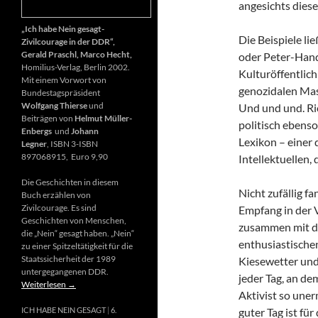
angesichts diese
„Ich habe Nein gesagt-
Die Beispiele li
Zivilcourage in der DDR“,
Gerald Praschl, Marco Hecht,
oder Peter-Hand
Homilius-Verlag, Berlin 2002.
Kulturöffentlich
Mit einem Vorwort von
genozidalen Mas
Bundestagspräsident
Wolfgang Thierse
und
Und und und. Ri
Beiträgen von
Helmut Müller-
politisch ebenso
Enbergs
und
Johann
Lexikon – einer
Legner
, ISBN 3-ISBN
897068915, Euro 9,90
Intellektuellen,
Die Geschichten in diesem
Nicht zufällig f
Buch erzählen von
Zivilcourage. Es sind
Empfang in der 
Geschichten von Menschen,
zusammen mit d
die „Nein“ gesagt haben. „Nein“
enthusiastischen
zu einer Spitzeltätigkeit für die
Staatssicherheit der 1989
Kiesewetter und
untergegangenen DDR.
jeder Tag, an de
Weiterlesen
→
Aktivist so uner
guter Tag ist fü
ICH HABE NEIN GESAGT
6.