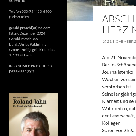
SUPERillu
Telefon 030/754430-6400
ABSCH
(Sekretariat)
HERZIN
gerald.praschl(at)me.com
(StandDezember 2024)
Gerald Praschl c/o
21. NOVEMBER 
BurdaVerlag Publishing
GmbH, Heiligegeistkirchplatz
1, 10178 Berlin
Am 21. November
Berlin-Schönebe
INFO GERALD PRASCHL
18.
Journalistenkol
DEZEMBER 2017
Wochen vor sein
verstorben ist.
Seine langjährig
Klarheit und se
Wahrheiten, mit 
der Leserschaft
Kollegen.
Schon vor 25 Jah