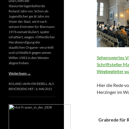
und Chefs der
Stasiunterlagenbehörde
Roland Jahn vor. Schon als
Jugendlicher gerät Jahn ins
Visier der Stasi, wird nach
seinem Eintreten für Biermann
1976 exmatrikuliert, später
inhaftiert, wegen »Öffentlicher
Herabwürdigung der
staatlichen Organe« verurteilt
und schließlich gegen seinen
Sehenswertes Vi
Willen 1983 in den Westen
abgeschoben.
Schriftsteller M
Wegbegleiter wa
Weiterlesen
→
ROLAND JAHN-EIN REBELL ALS
Hier die Rede vo
BEHÖRDENCHEF
6. MAI 2013
Herzinger im Wo
Grabrede für Ri