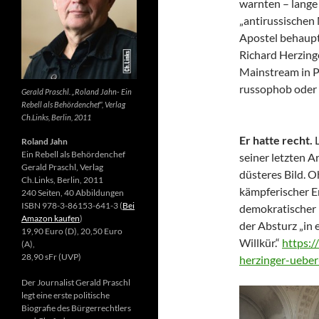
warnten – lange 
„antirussischen
Apostel behaupte
Richard Herzing
Mainstream in Po
russophob oder 
Gerald Praschl. „Roland Jahn- Ein
Rebell als Behördenchef“, Verlag
Ch.Links, Berlin, 2011
Er hatte recht.
Roland Jahn
Ein Rebell als Behördenchef
seiner letzten Ar
Gerald Praschl, Verlag
düsteres Bild. 
Ch.Links, Berlin, 2011
kämpferischer E
240 Seiten, 40 Abbildungen
ISBN 978-3-86153-641-3 (
Bei
demokratischer 
Amazon kaufen
)
der Absturz „in 
19,90 Euro (D), 20,50 Euro
Willkür.“
https:/
(A),
28,90 sFr (UVP)
herzinger-ueber
Der Journalist Gerald Praschl
legt eine erste politische
Biografie des Bürgerrechtlers