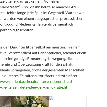
Zeit gefiel das fast keinem. Von einem
 Mainstream“ – so wie ihn heute so mancher AfD-
t –fehlte lange jede Spur, im Gegenteil. Warner wie
er wurden von einem ausgesprochen prorussischen
litikk und Medien gar lange als vermeintlich
paranoid gescholten.
Leider. Darunter litt er selbst am meisten. In einem
tikel, veröffentlicht auf Perlentaucher, zeichnet er ein
Ohne eine geistige Erneuerungsbewegung, die mit
nergie und Überzeugungskraft für den Erhalt
Ideale vorangehen, drohe der gesamten Menschheit
ein düsteres Zeitalter autoritärer und totalitärer
/www.perlentaucher.de/intervention/richard-
-die-gefaehrdete-idee-der-demokratie.html