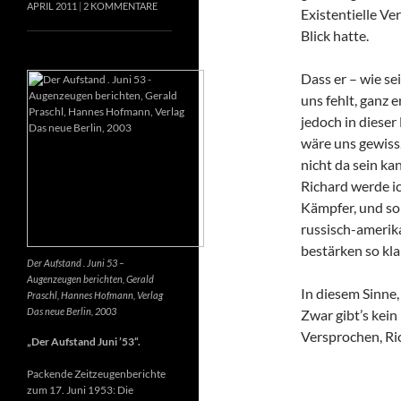
APRIL 2011
2 KOMMENTARE
Existentielle Ve
Blick hatte.
Dass er – wie se
uns fehlt, ganz e
jedoch in dieser
wäre uns gewiss
nicht da sein k
Richard werde ic
Kämpfer, und so 
russisch-amerik
bestärken so kla
Der Aufstand . Juni 53 –
Augenzeugen berichten, Gerald
In diesem Sinne
Praschl, Hannes Hofmann, Verlag
Das neue Berlin, 2003
Zwar gibt’s kein
Versprochen, Ri
„Der Aufstand Juni ’53“.
Packende Zeitzeugenberichte
zum 17. Juni 1953: Die