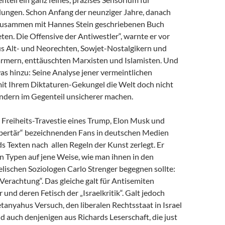
dungen. Schon Anfang der neunziger Jahre, danach
zusammen mit Hannes Stein geschriebenen Buch
en. Die Offensive der Antiwestler“, warnte er vor
us Alt- und Neorechten, Sowjet-Nostalgikern und
mern, enttäuschten Marxisten und Islamisten. Und
as hinzu: Seine Analyse jener vermeintlichen
 mit Ihrem Diktaturen-Gekungel die Welt doch nicht
ondern im Gegenteil unsicherer machen.
e Freiheits-Travestie eines Trump, Elon Musk und
libertär“ bezeichnenden Fans in deutschen Medien
s Texten nach allen Regeln der Kunst zerlegt. Er
n Typen auf jene Weise, wie man ihnen in den
lischen Soziologen Carlo Strenger begegnen sollte:
r Verachtung“. Das gleiche galt für Antisemiten
 und deren Fetisch der „Israelkritik“. Galt jedoch
anyahus Versuch, den liberalen Rechtsstaat in Israel
nd auch denjenigen aus Richards Leserschaft, die just