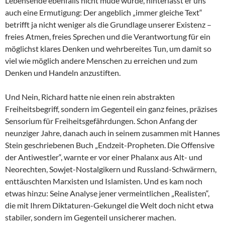
Lebensende ebenfalls nicht müde wurde, hinterlässt er uns
auch eine Ermutigung: Der angeblich „immer gleiche Text“
betrifft ja nicht weniger als die Grundlage unserer Existenz –
freies Atmen, freies Sprechen und die Verantwortung für ein
möglichst klares Denken und wehrbereites Tun, um damit so
viel wie möglich andere Menschen zu erreichen und zum
Denken und Handeln anzustiften.
Und Nein, Richard hatte nie einen rein abstrakten
Freiheitsbegriff, sondern im Gegenteil ein ganz feines, präzises
Sensorium für Freiheitsgefährdungen. Schon Anfang der
neunziger Jahre, danach auch in seinem zusammen mit Hannes
Stein geschriebenen Buch „Endzeit-Propheten. Die Offensive
der Antiwestler“, warnte er vor einer Phalanx aus Alt- und
Neorechten, Sowjet-Nostalgikern und Russland-Schwärmern,
enttäuschten Marxisten und Islamisten. Und es kam noch
etwas hinzu: Seine Analyse jener vermeintlichen „Realisten“,
die mit Ihrem Diktaturen-Gekungel die Welt doch nicht etwa
stabiler, sondern im Gegenteil unsicherer machen.