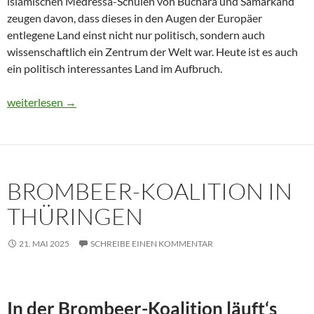
islamischen Medressa-Schulen von Buchara und Samarkand
zeugen davon, dass dieses in den Augen der Europäer
entlegene Land einst nicht nur politisch, sondern auch
wissenschaftlich ein Zentrum der Welt war. Heute ist es auch
ein politisch interessantes Land im Aufbruch.
Usbekistan 2025: Unterwegs in einem Land im Aufbruch
weiterlesen
→
BROMBEER-KOALITION IN
THÜRINGEN
21. MAI 2025
SCHREIBE EINEN KOMMENTAR
In der Brombeer-Koalition läuft‘s