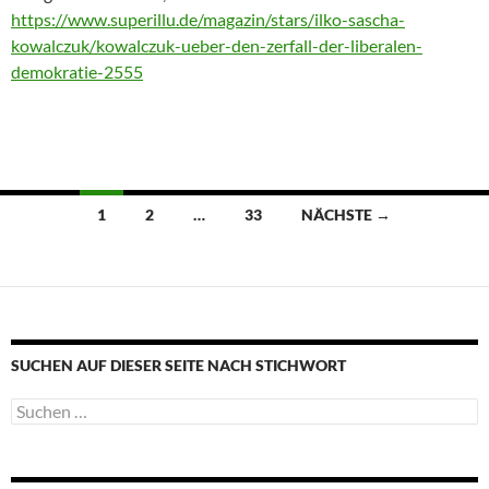
https://www.superillu.de/magazin/stars/ilko-sascha-
kowalczuk/kowalczuk-ueber-den-zerfall-der-liberalen-
demokratie-2555
Beitragsnavigation
1
2
…
33
NÄCHSTE →
SUCHEN AUF DIESER SEITE NACH STICHWORT
Suche
nach: