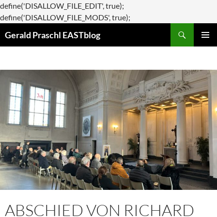
define('DISALLOW_FILE_EDIT', true);
Zum
define('DISALLOW_FILE_MODS', true);
Suchen
Inhalt
Gerald Praschl EASTblog
springen
PRIMÄR
MENÜ
ABSCHIED VON RICHARD