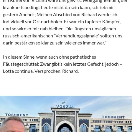
ein Rüffel von Richard wäre uns gewiss. Wolfgang Templin, der
krankheitsbedingt heute nicht da sein kann, schrieb mir
gestern Abend: „Meinen Abschied von Richard werde ich
individuell vor Ort nachholen. Er war ein tapferer Kämpfer,
und so wird er mir nah bleiben. Die jüngsten unsäglichen
russisch-amerikanischen `Verhandlungssignale` sollten uns
darin bestärken so klar zu sein wie er es immer war.´
In diesem Sinne, wenn auch ohne pathetisches
Fäustegeschüttel: Zwar gibt’s kein letztes Gefecht, jedoch –
Lotta continua. Versprochen, Richard.