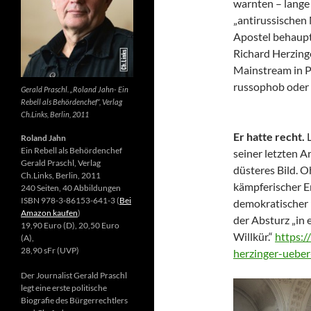
warnten – lange 
„antirussischen
Apostel behaupte
Richard Herzing
Mainstream in Po
russophob oder 
Gerald Praschl. „Roland Jahn- Ein
Rebell als Behördenchef“, Verlag
Ch.Links, Berlin, 2011
Er hatte recht.
Roland Jahn
Ein Rebell als Behördenchef
seiner letzten Ar
Gerald Praschl, Verlag
düsteres Bild. 
Ch.Links, Berlin, 2011
kämpferischer E
240 Seiten, 40 Abbildungen
ISBN 978-3-86153-641-3 (
Bei
demokratischer 
Amazon kaufen
)
der Absturz „in 
19,90 Euro (D), 20,50 Euro
Willkür.“
https:/
(A),
28,90 sFr (UVP)
herzinger-ueber
Der Journalist Gerald Praschl
legt eine erste politische
Biografie des Bürgerrechtlers