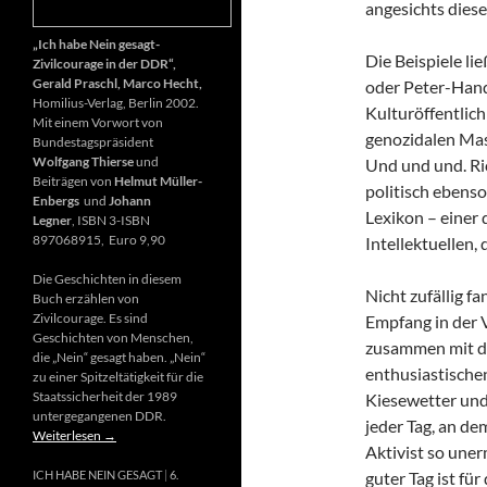
angesichts diese
„Ich habe Nein gesagt-
Die Beispiele li
Zivilcourage in der DDR“,
Gerald Praschl, Marco Hecht,
oder Peter-Hand
Homilius-Verlag, Berlin 2002.
Kulturöffentlich
Mit einem Vorwort von
genozidalen Mas
Bundestagspräsident
Wolfgang Thierse
und
Und und und. Ri
Beiträgen von
Helmut Müller-
politisch ebenso
Enbergs
und
Johann
Lexikon – einer
Legner
, ISBN 3-ISBN
897068915, Euro 9,90
Intellektuellen,
Die Geschichten in diesem
Nicht zufällig f
Buch erzählen von
Zivilcourage. Es sind
Empfang in der 
Geschichten von Menschen,
zusammen mit d
die „Nein“ gesagt haben. „Nein“
enthusiastischen
zu einer Spitzeltätigkeit für die
Staatssicherheit der 1989
Kiesewetter und
untergegangenen DDR.
jeder Tag, an de
Weiterlesen
→
Aktivist so uner
guter Tag ist fü
ICH HABE NEIN GESAGT
6.