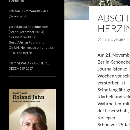
SUPERillu
Telefon 030/754430-6400
ABSCH
(Sekretariat)
HERZIN
gerald.praschl(at)me.com
(StandDezember 2024)
Gerald Praschl c/o
21. NOVEMBER 
BurdaVerlag Publishing
GmbH, Heiligegeistkirchplatz
1, 10178 Berlin
Am 21. November
Berlin-Schönebe
INFO GERALD PRASCHL
18.
Journalistenkol
DEZEMBER 2017
Wochen vor sein
verstorben ist.
Seine langjährig
Klarheit und se
Wahrheiten, mit 
der Leserschaft
Kollegen.
Schon vor 25 Jah