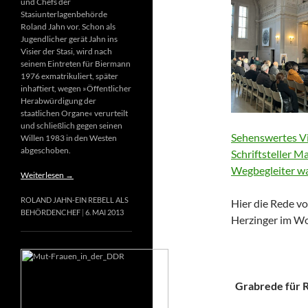
und Chefs der
Stasiunterlagenbehörde
Roland Jahn vor. Schon als
Jugendlicher gerät Jahn ins
Visier der Stasi, wird nach
seinem Eintreten für Biermann
1976 exmatrikuliert, später
inhaftiert, wegen »Öffentlicher
Herabwürdigung der
staatlichen Organe« verurteilt
und schließlich gegen seinen
Sehenswertes Vi
Willen 1983 in den Westen
abgeschoben.
Schriftsteller M
Wegbegleiter wa
Weiterlesen
→
ROLAND JAHN-EIN REBELL ALS
Hier die Rede vo
BEHÖRDENCHEF
6. MAI 2013
Herzinger im Wo
Grabrede für Ri