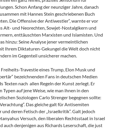
dungen. Schon Anfang der neunziger Jahre, danach
zusammen mit Hannes Stein geschriebenen Buch
en. Die Offensive der Antiwestler“, warnte er vor
us Alt- und Neorechten, Sowjet-Nostalgikern und
mern, enttäuschten Marxisten und Islamisten. Und
as hinzu: Seine Analyse jener vermeintlichen
 mit Ihrem Diktaturen-Gekungel die Welt doch nicht
ondern im Gegenteil unsicherer machen.
e Freiheits-Travestie eines Trump, Elon Musk und
libertär“ bezeichnenden Fans in deutschen Medien
s Texten nach allen Regeln der Kunst zerlegt. Er
n Typen auf jene Weise, wie man ihnen in den
lischen Soziologen Carlo Strenger begegnen sollte:
r Verachtung“. Das gleiche galt für Antisemiten
 und deren Fetisch der „Israelkritik“. Galt jedoch
anyahus Versuch, den liberalen Rechtsstaat in Israel
nd auch denjenigen aus Richards Leserschaft, die just