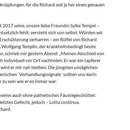
rknüpfungen, für die Richard seit je her einen genauen
it 2017 seine, unsere liebe Freundin Sylke Tempel –
ntsetzlich fehlt, versteht sich von selbst. Würden wir
 Erschütterung verharren – ein Rüffel von Richard
. Wolfgang Templin, der krankheitsbedingt heute
ann, schrieb mir gestern Abend: „Meinen Abschied von
h individuell vor Ort nachholen. Er war ein tapferer
wird er mir nah bleiben. Die jüngsten unsäglichen
anischen `Verhandlungssignale` sollten uns darin
r zu sein wie er es immer war.´
, wenn auch ohne pathetisches Fäustegeschüttel:
 letztes Gefecht, jedoch – Lotta continua.
chard.