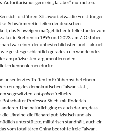
s Autoritarismus gern ein „Ja, aber“ murmelten.
eßen sich fortführen, Stichwort etwa die Ernst Jünger-
ke-Schwärmerei in Teilen der deutschen
keit, das Schweigen maßgeblicher Intellektueller zum
saker in Srebrenica 1995 und 2023 am 7. Oktober.
chard war einer der unbestechlichsten und – aktuell-
 wie geistesgeschichtlich geradezu ein wandelndes
 der am präzisesten argumentierenden
 die ich kennenlernen durfte.
and unser letztes Treffen im Frühherbst bei einem
Vertretung des demokratischen Taiwan statt,
em so gewitzten,
outspoken
freiheits-
 Botschafter Professor Shieh, mit Roderich
 anderen. Und natürlich ging es auch darum, dass
m die Ukraine, die Richard publizistisch und als
müdlich unterstützte, militärisch standhält, auch ein
r das vom totalitären China bedrohte freie Taiwan.