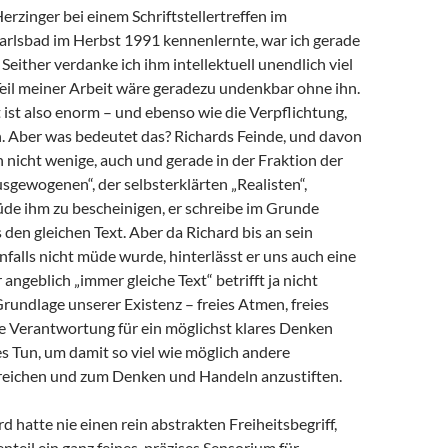
Herzinger bei einem Schriftstellertreffen im
arlsbad im Herbst 1991 kennenlernte, war ich gerade
 Seither verdanke ich ihm intellektuell unendlich viel
 Teil meiner Arbeit wäre geradezu undenkbar ohne ihn.
ist also enorm – und ebenso wie die Verpflichtung,
 Aber was bedeutet das? Richards Feinde, und davon
h nicht wenige, auch und gerade in der Fraktion der
sgewogenen“, der selbsterklärten „Realisten“,
de ihm zu bescheinigen, er schreibe im Grunde
en gleichen Text. Aber da Richard bis an sein
alls nicht müde wurde, hinterlässt er uns auch eine
angeblich „immer gleiche Text“ betrifft ja nicht
Grundlage unserer Existenz – freies Atmen, freies
e Verantwortung für ein möglichst klares Denken
s Tun, um damit so viel wie möglich andere
eichen und zum Denken und Handeln anzustiften.
d hatte nie einen rein abstrakten Freiheitsbegriff,
teil ein ganz feines, präzises Sensorium für