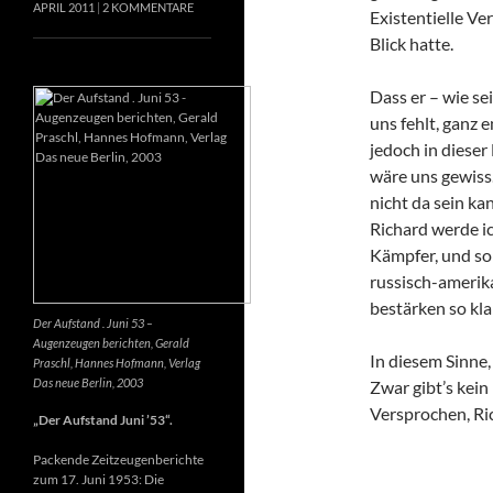
APRIL 2011
2 KOMMENTARE
Existentielle Ve
Blick hatte.
Dass er – wie se
uns fehlt, ganz e
jedoch in dieser
wäre uns gewiss
nicht da sein k
Richard werde ic
Kämpfer, und so 
russisch-amerik
bestärken so kla
Der Aufstand . Juni 53 –
Augenzeugen berichten, Gerald
In diesem Sinne
Praschl, Hannes Hofmann, Verlag
Das neue Berlin, 2003
Zwar gibt’s kein
Versprochen, Ri
„Der Aufstand Juni ’53“.
Packende Zeitzeugenberichte
zum 17. Juni 1953: Die