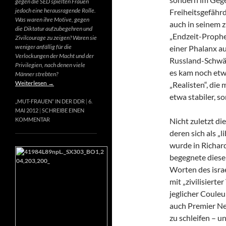
gegen die SED spielten Frauen
jedoch eine herausragende Rolle.
Freiheitsgefähr
Was waren ihre Motive, gegen
auch in seinem 
die Diktatur aufzubegehren und
„Endzeit-Prophet
Zivilcourage zu zeigen? Waren sie
weniger anfällig für die
einer Phalanx a
Verlockungen der Macht und der
Russland-Schwär
Privilegien, nach denen viele
es kam noch etw
Männer strebten?
Weiterlesen
→
„Realisten“, die
etwa stabiler, s
„MUT-FRAUEN“ IN DER DDR
6.
MAI 2012
SCHREIBE EINEN
Nicht zuletzt di
KOMMENTAR
deren sich als „
wurde in Richard
begegnete diese
Worten des israe
mit „zivilisierte
jeglicher Couleur
auch Premier Net
zu schleifen – u