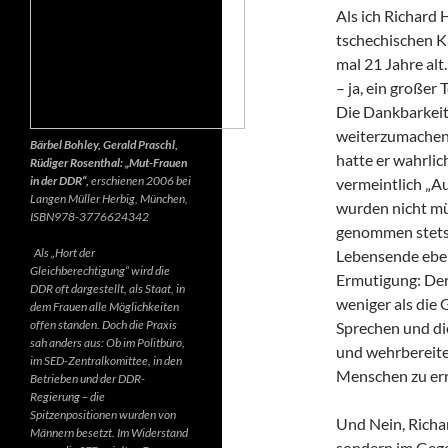
Als ich Richard 
tschechischen K
mal 21 Jahre alt.
– ja, ein großer
Die Dankbarkeit 
weiterzumachen.
Bärbel Bohley, Gerald Praschl,
hatte er wahrlic
Rüdiger Rosenthal: „Mut-Frauen
in der DDR“,
erschienen 2006 bei
vermeintlich „Au
Langen Müller Herbig, München,
wurden nicht mü
ISBN978-3776624342
genommen stets d
Als „Hort der
Lebensende ebenf
Gleichberechtigung“ wird die
Ermutigung: Der 
DDR oft dargestellt, als Staat, in
weniger als die 
dem Frauen alle Möglichkeiten
offen standen. Doch die Praxis
Sprechen und di
sah anders aus: Ob im Politbüro,
und wehrbereite
im SED-Zentralkomittee, in den
Menschen zu err
Betrieben und der DDR-
Regierung – die
Spitzenpositionen wurden von
Und Nein, Richar
Männern besetzt. Im Widerstand
sondern im Gegen