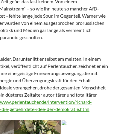
Zeit gefiel das fast keinem. Von einem
 Mainstream“ – so wie ihn heute so mancher AfD-
t –fehlte lange jede Spur, im Gegenteil. Warner wie
er wurden von einem ausgesprochen prorussischen
litikk und Medien gar lange als vermeintlich
paranoid gescholten.
Leider. Darunter litt er selbst am meisten. In einem
tikel, veröffentlicht auf Perlentaucher, zeichnet er ein
Ohne eine geistige Erneuerungsbewegung, die mit
nergie und Überzeugungskraft für den Erhalt
Ideale vorangehen, drohe der gesamten Menschheit
ein düsteres Zeitalter autoritärer und totalitärer
/www.perlentaucher.de/intervention/richard-
-die-gefaehrdete-idee-der-demokratie.html