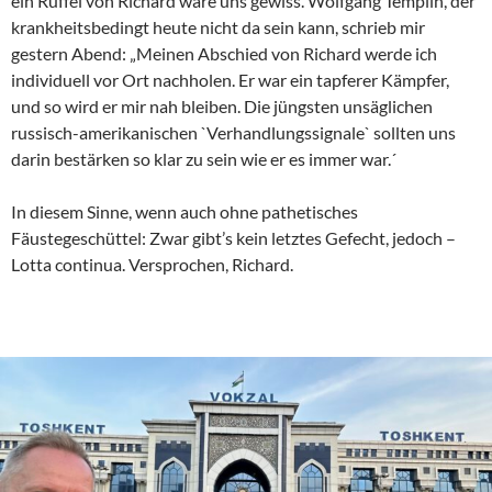
ein Rüffel von Richard wäre uns gewiss. Wolfgang Templin, der
krankheitsbedingt heute nicht da sein kann, schrieb mir
gestern Abend: „Meinen Abschied von Richard werde ich
individuell vor Ort nachholen. Er war ein tapferer Kämpfer,
und so wird er mir nah bleiben. Die jüngsten unsäglichen
russisch-amerikanischen `Verhandlungssignale` sollten uns
darin bestärken so klar zu sein wie er es immer war.´
In diesem Sinne, wenn auch ohne pathetisches
Fäustegeschüttel: Zwar gibt’s kein letztes Gefecht, jedoch –
Lotta continua. Versprochen, Richard.