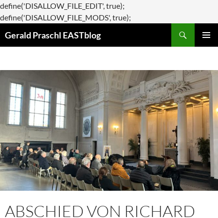
define('DISALLOW_FILE_EDIT', true);
Zum
define('DISALLOW_FILE_MODS', true);
Suchen
Inhalt
Gerald Praschl EASTblog
springen
PRIMÄR
MENÜ
ABSCHIED VON RICHARD