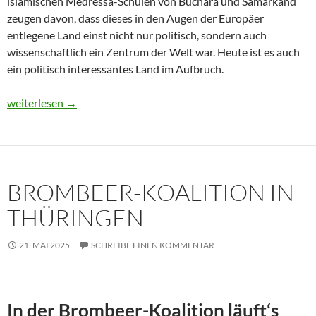
islamischen Medressa-Schulen von Buchara und Samarkand
zeugen davon, dass dieses in den Augen der Europäer
entlegene Land einst nicht nur politisch, sondern auch
wissenschaftlich ein Zentrum der Welt war. Heute ist es auch
ein politisch interessantes Land im Aufbruch.
Usbekistan 2025: Unterwegs in einem Land im Aufbruch
weiterlesen
→
BROMBEER-KOALITION IN
THÜRINGEN
21. MAI 2025
SCHREIBE EINEN KOMMENTAR
In der Brombeer-Koalition läuft‘s