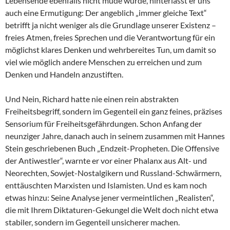
Lebensende ebenfalls nicht müde wurde, hinterlässt er uns
auch eine Ermutigung: Der angeblich „immer gleiche Text“
betrifft ja nicht weniger als die Grundlage unserer Existenz –
freies Atmen, freies Sprechen und die Verantwortung für ein
möglichst klares Denken und wehrbereites Tun, um damit so
viel wie möglich andere Menschen zu erreichen und zum
Denken und Handeln anzustiften.
Und Nein, Richard hatte nie einen rein abstrakten
Freiheitsbegriff, sondern im Gegenteil ein ganz feines, präzises
Sensorium für Freiheitsgefährdungen. Schon Anfang der
neunziger Jahre, danach auch in seinem zusammen mit Hannes
Stein geschriebenen Buch „Endzeit-Propheten. Die Offensive
der Antiwestler“, warnte er vor einer Phalanx aus Alt- und
Neorechten, Sowjet-Nostalgikern und Russland-Schwärmern,
enttäuschten Marxisten und Islamisten. Und es kam noch
etwas hinzu: Seine Analyse jener vermeintlichen „Realisten“,
die mit Ihrem Diktaturen-Gekungel die Welt doch nicht etwa
stabiler, sondern im Gegenteil unsicherer machen.