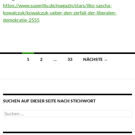
https://www.superillu.de/magazin/stars/ilko-sascha-
kowalczuk/kowalczuk-ueber-den-zerfall-der-liberalen-
demokratie-2555
Beitragsnavigation
1
2
…
33
NÄCHSTE →
SUCHEN AUF DIESER SEITE NACH STICHWORT
Suche
nach: