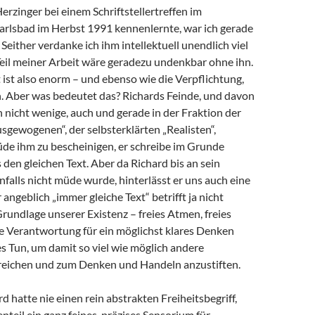
Herzinger bei einem Schriftstellertreffen im
arlsbad im Herbst 1991 kennenlernte, war ich gerade
 Seither verdanke ich ihm intellektuell unendlich viel
 Teil meiner Arbeit wäre geradezu undenkbar ohne ihn.
ist also enorm – und ebenso wie die Verpflichtung,
 Aber was bedeutet das? Richards Feinde, und davon
h nicht wenige, auch und gerade in der Fraktion der
sgewogenen“, der selbsterklärten „Realisten“,
de ihm zu bescheinigen, er schreibe im Grunde
en gleichen Text. Aber da Richard bis an sein
alls nicht müde wurde, hinterlässt er uns auch eine
angeblich „immer gleiche Text“ betrifft ja nicht
Grundlage unserer Existenz – freies Atmen, freies
e Verantwortung für ein möglichst klares Denken
s Tun, um damit so viel wie möglich andere
eichen und zum Denken und Handeln anzustiften.
d hatte nie einen rein abstrakten Freiheitsbegriff,
teil ein ganz feines, präzises Sensorium für