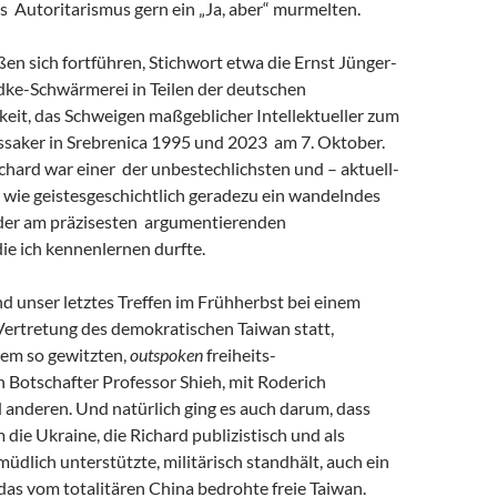
s Autoritarismus gern ein „Ja, aber“ murmelten.
eßen sich fortführen, Stichwort etwa die Ernst Jünger-
ke-Schwärmerei in Teilen der deutschen
keit, das Schweigen maßgeblicher Intellektueller zum
saker in Srebrenica 1995 und 2023 am 7. Oktober.
chard war einer der unbestechlichsten und – aktuell-
 wie geistesgeschichtlich geradezu ein wandelndes
 der am präzisesten argumentierenden
 die ich kennenlernen durfte.
and unser letztes Treffen im Frühherbst bei einem
Vertretung des demokratischen Taiwan statt,
em so gewitzten,
outspoken
freiheits-
 Botschafter Professor Shieh, mit Roderich
 anderen. Und natürlich ging es auch darum, dass
m die Ukraine, die Richard publizistisch und als
müdlich unterstützte, militärisch standhält, auch ein
r das vom totalitären China bedrohte freie Taiwan.