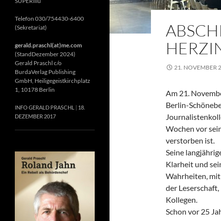
SUPERillu
Telefon 030/754430-6400
ABSCH
(Sekretariat)
HERZIN
gerald.praschl(at)me.com
(StandDezember 2024)
Gerald Praschl c/o
21. NOVEMBER 
BurdaVerlag Publishing
GmbH, Heiligegeistkirchplatz
1, 10178 Berlin
Am 21. November
Berlin-Schönebe
INFO GERALD PRASCHL
18.
Journalistenkol
DEZEMBER 2017
Wochen vor sein
verstorben ist.
Seine langjährig
Klarheit und se
Wahrheiten, mit 
der Leserschaft
Kollegen.
Schon vor 25 Jah