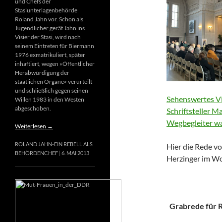
und Chefs der
Stasiunterlagenbehörde
Roland Jahn vor. Schon als
Jugendlicher gerät Jahn ins
Visier der Stasi, wird nach
seinem Eintreten für Biermann
1976 exmatrikuliert, später
inhaftiert, wegen »Öffentlicher
Herabwürdigung der
staatlichen Organe« verurteilt
und schließlich gegen seinen
Sehenswertes Vi
Willen 1983 in den Westen
abgeschoben.
Schriftsteller M
Wegbegleiter wa
Weiterlesen
→
ROLAND JAHN-EIN REBELL ALS
Hier die Rede vo
BEHÖRDENCHEF
6. MAI 2013
Herzinger im Wo
Grabrede für Ri