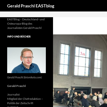
Suchen
define('DISALLOW_FILE_EDIT', true); define('DISALLOW_FILE_MO
Gerald Praschl EASTblog
EASTBlog – Deutschland- und
Osteuropa-Blog des
Journalisten Gerald Praschl
INFO UND BÜCHER
Gerald Praschl (fotonikola.com)
Gerald Praschl
Journalist
Mitglied der Chefredaktion –
Politik der Zeitschrift