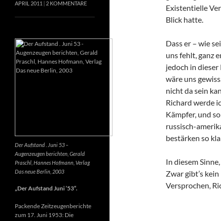
APRIL 2011
2 KOMMENTARE
Existentielle Ve
Blick hatte.
Dass er – wie se
uns fehlt, ganz e
jedoch in dieser
wäre uns gewiss
nicht da sein k
Richard werde ic
Kämpfer, und so 
russisch-amerik
bestärken so kla
Der Aufstand . Juni 53 –
Augenzeugen berichten, Gerald
In diesem Sinne
Praschl, Hannes Hofmann, Verlag
Das neue Berlin, 2003
Zwar gibt’s kein
Versprochen, Ri
„Der Aufstand Juni ’53“.
Packende Zeitzeugenberichte
zum 17. Juni 1953: Die