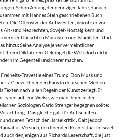
dungen. Schon Anfang der neunziger Jahre, danach
zusammen mit Hannes Stein geschriebenen Buch
en. Die Offensive der Antiwestler“, warnte er vor
us Alt- und Neorechten, Sowjet-Nostalgikern und
mern, enttäuschten Marxisten und Islamisten. Und
as hinzu: Seine Analyse jener vermeintlichen
 mit Ihrem Diktaturen-Gekungel die Welt doch nicht
ondern im Gegenteil unsicherer machen.
e Freiheits-Travestie eines Trump, Elon Musk und
libertär“ bezeichnenden Fans in deutschen Medien
s Texten nach allen Regeln der Kunst zerlegt. Er
n Typen auf jene Weise, wie man ihnen in den
lischen Soziologen Carlo Strenger begegnen sollte:
r Verachtung“. Das gleiche galt für Antisemiten
 und deren Fetisch der „Israelkritik“. Galt jedoch
anyahus Versuch, den liberalen Rechtsstaat in Israel
nd auch denjenigen aus Richards Leserschaft, die just