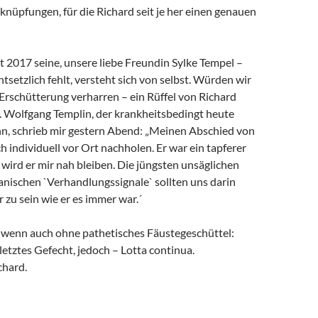
rknüpfungen, für die Richard seit je her einen genauen
it 2017 seine, unsere liebe Freundin Sylke Tempel –
ntsetzlich fehlt, versteht sich von selbst. Würden wir
 Erschütterung verharren – ein Rüffel von Richard
. Wolfgang Templin, der krankheitsbedingt heute
ann, schrieb mir gestern Abend: „Meinen Abschied von
h individuell vor Ort nachholen. Er war ein tapferer
wird er mir nah bleiben. Die jüngsten unsäglichen
anischen `Verhandlungssignale` sollten uns darin
r zu sein wie er es immer war.´
, wenn auch ohne pathetisches Fäustegeschüttel:
 letztes Gefecht, jedoch – Lotta continua.
chard.