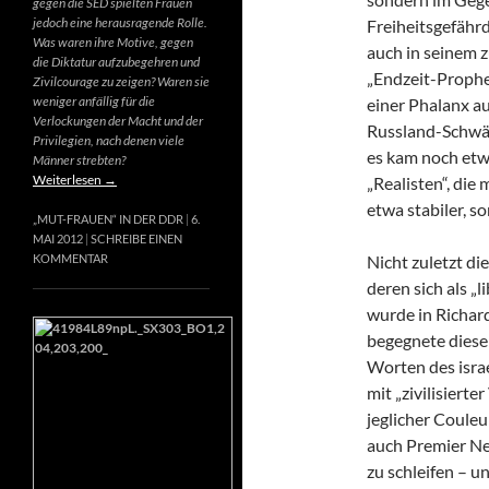
gegen die SED spielten Frauen
jedoch eine herausragende Rolle.
Freiheitsgefähr
Was waren ihre Motive, gegen
auch in seinem 
die Diktatur aufzubegehren und
„Endzeit-Prophet
Zivilcourage zu zeigen? Waren sie
weniger anfällig für die
einer Phalanx a
Verlockungen der Macht und der
Russland-Schwär
Privilegien, nach denen viele
es kam noch etw
Männer strebten?
Weiterlesen
→
„Realisten“, die
etwa stabiler, s
„MUT-FRAUEN“ IN DER DDR
6.
MAI 2012
SCHREIBE EINEN
Nicht zuletzt di
KOMMENTAR
deren sich als „
wurde in Richard
begegnete diese
Worten des israe
mit „zivilisierte
jeglicher Couleur
auch Premier Net
zu schleifen – u