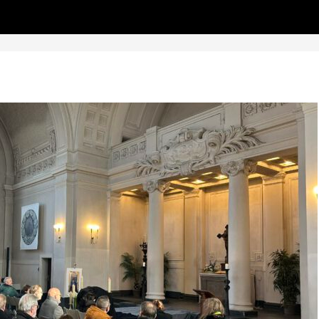
Zum
DS', true);
Inhalt
springen