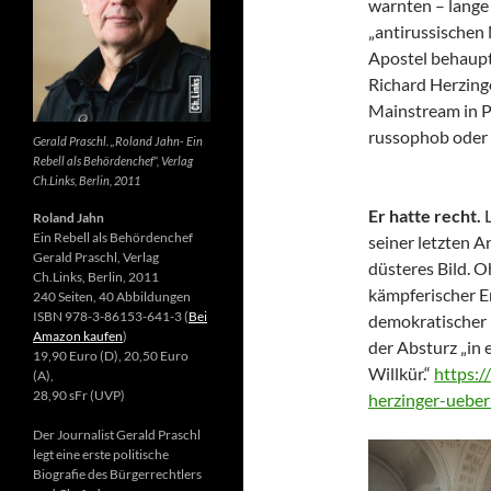
warnten – lange 
„antirussischen
Apostel behaupte
Richard Herzing
Mainstream in Po
russophob oder 
Gerald Praschl. „Roland Jahn- Ein
Rebell als Behördenchef“, Verlag
Ch.Links, Berlin, 2011
Er hatte recht.
Roland Jahn
Ein Rebell als Behördenchef
seiner letzten Ar
Gerald Praschl, Verlag
düsteres Bild. 
Ch.Links, Berlin, 2011
kämpferischer E
240 Seiten, 40 Abbildungen
ISBN 978-3-86153-641-3 (
Bei
demokratischer 
Amazon kaufen
)
der Absturz „in 
19,90 Euro (D), 20,50 Euro
Willkür.“
https:/
(A),
28,90 sFr (UVP)
herzinger-ueber
Der Journalist Gerald Praschl
legt eine erste politische
Biografie des Bürgerrechtlers